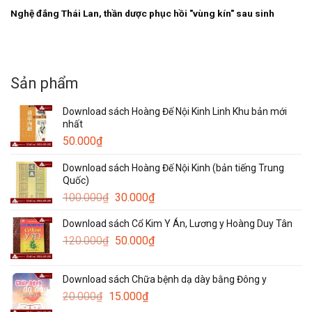
Nghệ đắng Thái Lan, thần dược phục hồi "vùng kín" sau sinh
Sản phẩm
Download sách Hoàng Đế Nội Kinh Linh Khu bản mới
nhất
50.000
₫
Download sách Hoàng Đế Nội Kinh (bản tiếng Trung
Quốc)
Giá
Giá
100.000
₫
30.000
₫
gốc
hiện
Download sách Cổ Kim Y Án, Lương y Hoàng Duy Tân
là:
tại
Giá
Giá
120.000
₫
100.000₫.
50.000
₫
là:
gốc
hiện
30.000₫.
là:
tại
Download sách Chữa bệnh dạ dày bằng Đông y
120.000₫.
là:
Giá
Giá
20.000
₫
15.000
₫
50.000₫.
gốc
hiện