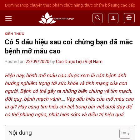
Skip
Dominoshop chuyên thực phẩm chức năng, thực phẩm bổ sung cao cấp
to
content
KIẾN THỨC
Có 5 dấu hiệu sau coi chừng bạn đã mắc
bệnh mỡ máu cao
Posted on
22/09/2020
by
Cao Dược Liệu Việt Nam
Hiện nay,
bệnh mỡ máu cao được xem là căn bệnh ảnh
hưởng nghiêm trọng tới sức khỏe và tính mạng của con
người. Bệnh có thể gây ra những biến chứng về tim mạch,
đột quỵ, bệnh mạch vành,
…
Vậy dấu hiệu của mỡ máu cao
là gì? Hãy cùng tìm hiểu chi tiết trong bài viết dưới đây để
có thể phòng ngừa, phát hiện sớm và điều trị hiệu quả
.
Nội dung