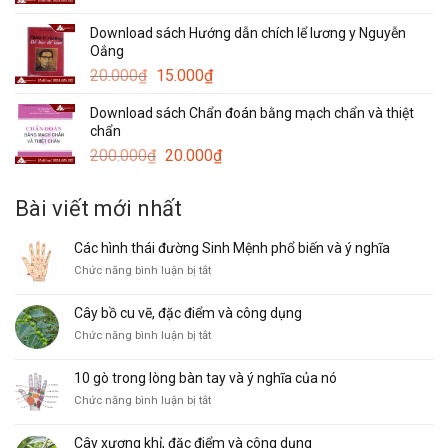
là:
tại
Download sách Hướng dẫn chích lể lương y Nguyễn
20.000₫.
là:
Oắng
15.000₫.
Giá
Giá
20.000
₫
15.000
₫
gốc
hiện
Download sách Chẩn đoán bằng mạch chẩn và thiệt
là:
tại
chẩn
20.000₫.
là:
Giá
Giá
200.000
₫
20.000
₫
15.000₫.
gốc
hiện
là:
tại
Bài viết mới nhất
200.000₫.
là:
20.000₫.
Các hình thái đường Sinh Mệnh phổ biến và ý nghĩa
ở
Chức năng bình luận bị tắt
Các
hình
Cây bồ cu vẽ, đặc điểm và công dụng
thái
ở
Chức năng bình luận bị tắt
đường
Cây
Sinh
bồ
Mệnh
10 gò trong lòng bàn tay và ý nghĩa của nó
cu
phổ
ở
Chức năng bình luận bị tắt
vẽ,
biến
10
đặc
và
gò
điểm
ý
Cây xương khỉ, đặc điểm và công dụng