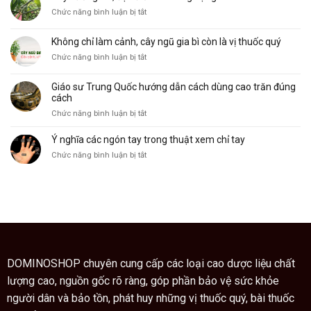
trong
và
nghĩa
ở
Chức năng bình luận bị tắt
lòng
công
Cây
bàn
dụng
xương
tay
Không chỉ làm cảnh, cây ngũ gia bì còn là vị thuốc quý
khỉ,
và
ở
Chức năng bình luận bị tắt
đặc
ý
Không
điểm
nghĩa
chỉ
và
của
Giáo sư Trung Quốc hướng dẫn cách dùng cao trăn đúng
làm
công
nó
cách
cảnh,
dụng
ở
Chức năng bình luận bị tắt
cây
Giáo
ngũ
sư
Ý nghĩa các ngón tay trong thuật xem chỉ tay
gia
Trung
bì
ở
Chức năng bình luận bị tắt
Quốc
còn
Ý
hướng
là
nghĩa
dẫn
vị
các
cách
thuốc
ngón
dùng
quý
tay
cao
trong
trăn
thuật
đúng
xem
cách
chỉ
DOMINOSHOP chuyên cung cấp các loại cao dược liệu chất
tay
lượng cao, nguồn gốc rõ ràng, góp phần bảo vệ sức khỏe
người dân và bảo tồn, phát huy những vị thuốc quý, bài thuốc