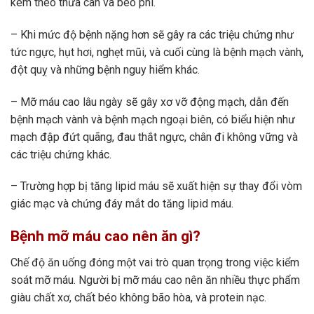
kèm theo thừa cân và béo phì.
– Khi mức độ bệnh nặng hơn sẽ gây ra các triệu chứng như
tức ngực, hụt hơi, nghẹt mũi, và cuối cùng là bệnh mạch vành,
đột quỵ và những bệnh nguy hiểm khác.
– Mỡ máu cao lâu ngày sẽ gây xơ vỡ động mạch, dẫn đến
bệnh mạch vành và bệnh mạch ngoại biên, có biểu hiện như
mạch đập đứt quãng, đau thắt ngực, chân đi không vững và
các triệu chứng khác.
– Trường hợp bị tăng lipid máu sẽ xuất hiện sự thay đổi vòm
giác mạc và chứng đáy mắt do tăng lipid máu.
Bệnh mỡ máu cao nên ăn gì?
Chế độ ăn uống đóng một vai trò quan trọng trong việc kiểm
soát mỡ máu. Người bị mỡ máu cao nên ăn nhiều thực phẩm
giàu chất xơ, chất béo không bão hòa, và protein nạc.