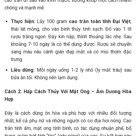
cao trăn đi sâu vào kinh mạch, xương khớp một cách nhanh
chóng và mạnh mẽ.
Thực hiện:
Lấy 100 gram
cao trăn toàn tính Đại Việt
,
thái lát mỏng, cho vào bình thủy tinh sạch. Đổ vào 1 lít
rượu trắng ngon. Đậy kín nắp, thỉnh thoảng lắc nhẹ. Sau
khoảng 7-10 ngày là có thể dùng được. Rượu sẽ chuyển
sang màu nâu cánh gián đẹp mắt và có mùi thơm đặc
trưng.
Liều dùng:
Mỗi ngày uống 1-2 ly nhỏ (ly mắt trâu) sau
bữa ăn tối. Không nên lạm dụng.
Cách 2: Hấp Cách Thủy Với Mật Ong – Âm Dương Hòa
Hợp
Đây là cách dùng ôn hòa và phù hợp với nhiều đối tượng
nhất, kể cả phụ nữ và những người có cơ địa hơi nóng. Cao
trăn tính ấm, mật ong tính bình, có tác dụng nhuận phế, bổ
trung, giảm bớt tính “táo” (gây nóng) của cao. Sự kết hợp này