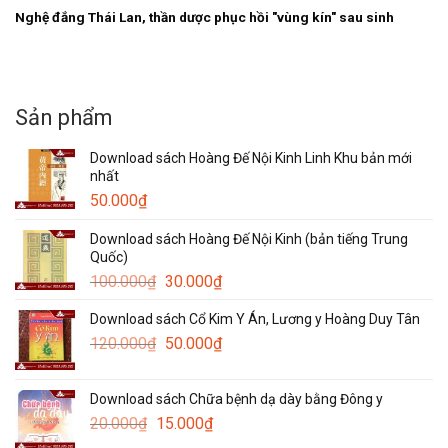
Nghệ đắng Thái Lan, thần dược phục hồi "vùng kín" sau sinh
Sản phẩm
Download sách Hoàng Đế Nội Kinh Linh Khu bản mới
nhất
50.000
₫
Download sách Hoàng Đế Nội Kinh (bản tiếng Trung
Quốc)
Giá
Giá
100.000
₫
30.000
₫
gốc
hiện
Download sách Cổ Kim Y Án, Lương y Hoàng Duy Tân
là:
tại
Giá
Giá
120.000
₫
100.000₫.
50.000
₫
là:
gốc
hiện
30.000₫.
là:
tại
Download sách Chữa bệnh dạ dày bằng Đông y
120.000₫.
là:
Giá
Giá
20.000
₫
15.000
₫
50.000₫.
gốc
hiện