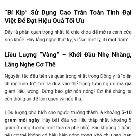
“Bí Kíp” Sử Dụng Cao Trăn Toàn Tính Đại
Việt Để Đạt Hiệu Quả Tối Ưu
Đây là phần quan trọng nhất, là chìa khóa để mở ra cánh cửa
sức khỏe. Hãy lắng nghe thật kỹ, vì “sai một ly, đi một dặm”.
Liều Lượng “Vàng” – Khởi Đầu Nhẹ Nhàng,
Lắng Nghe Cơ Thể
Nguyên tắc đầu tiên và quan trọng nhất trong Đông y là “biện
chứng luận trị”, tức là dựa vào thể trạng từng người mà gia
giảm liều lượng. Đừng bao giờ nôn nóng! Cơ thể chúng ta
cần thời gian để làm quen và hấp thu.
Liều lượng phổ biến cho người trưởng thành là khoảng
5-10
gram mỗi ngày
. Hãy bắt đầu với liều thấp nhất, khoảng 5
gram (tương đương một thìa cà phê nhỏ). Sau khoảng 1 tuần,
nếu cơ thể không có biểu hiện nóng trong, khó chịu nào, bạn