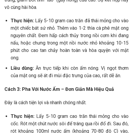
vô cùng hài hòa.
Thực hiện:
Lấy 5-10 gram cao trăn đã thái mỏng cho vào
một chiếc bát sứ nhỏ. Thêm vào 1-2 thìa cà phê mật ong
nguyên chất. Đem hấp cách thủy trong nồi cơm khi đang
nấu, hoặc chưng trong một nồi nước nhỏ khoảng 10-15
phút cho cao tan chảy hoàn toàn và hòa quyện với mật
ong.
Liều dùng:
Ăn trực tiếp khi còn ấm nóng. Vị ngọt thơm
của mật ong sẽ át đi mùi đặc trưng của cao, rất dễ ăn.
Cách 3: Pha Với Nước Ấm – Đơn Giản Mà Hiệu Quả
Đây là cách tiện lợi và nhanh chóng nhất.
Thực hiện:
Lấy 5-10 gram cao trăn thái mỏng cho vào
cốc. Rót một chút nước sôi để tráng qua rồi đổ đi. Sau đó,
rót khoảng 100ml nước ấm (khoảng 70-80 độ C) vào,