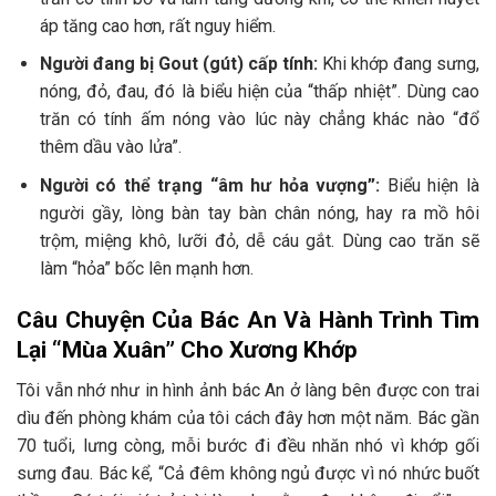
áp tăng cao hơn, rất nguy hiểm.
Người đang bị Gout (gút) cấp tính:
Khi khớp đang sưng,
nóng, đỏ, đau, đó là biểu hiện của “thấp nhiệt”. Dùng cao
trăn có tính ấm nóng vào lúc này chẳng khác nào “đổ
thêm dầu vào lửa”.
Người có thể trạng “âm hư hỏa vượng”:
Biểu hiện là
người gầy, lòng bàn tay bàn chân nóng, hay ra mồ hôi
trộm, miệng khô, lưỡi đỏ, dễ cáu gắt. Dùng cao trăn sẽ
làm “hỏa” bốc lên mạnh hơn.
Câu Chuyện Của Bác An Và Hành Trình Tìm
Lại “Mùa Xuân” Cho Xương Khớp
Tôi vẫn nhớ như in hình ảnh bác An ở làng bên được con trai
dìu đến phòng khám của tôi cách đây hơn một năm. Bác gần
70 tuổi, lưng còng, mỗi bước đi đều nhăn nhó vì khớp gối
sưng đau. Bác kể, “Cả đêm không ngủ được vì nó nhức buốt