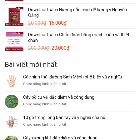
là:
tại
Download sách Hướng dẫn chích lể lương y Nguyễn
20.000₫.
là:
Oắng
15.000₫.
Giá
Giá
20.000
₫
15.000
₫
gốc
hiện
Download sách Chẩn đoán bằng mạch chẩn và thiệt
là:
tại
chẩn
20.000₫.
là:
Giá
Giá
200.000
₫
20.000
₫
15.000₫.
gốc
hiện
là:
tại
Bài viết mới nhất
200.000₫.
là:
20.000₫.
Các hình thái đường Sinh Mệnh phổ biến và ý nghĩa
ở
Chức năng bình luận bị tắt
Các
hình
Cây bồ cu vẽ, đặc điểm và công dụng
thái
ở
Chức năng bình luận bị tắt
đường
Cây
Sinh
bồ
Mệnh
10 gò trong lòng bàn tay và ý nghĩa của nó
cu
phổ
ở
Chức năng bình luận bị tắt
vẽ,
biến
10
đặc
và
gò
điểm
ý
Cây xương khỉ, đặc điểm và công dụng