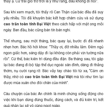
thầy ạ. Cứ trái gió trở trời là y như rằng, đau không đi nổi”.
Sau khi xem mạch, tôi thấy rõ Can Thận của bác đều đã suy
yếu nhiều. Tôi đã khuyên bác kết hợp châm cứu và sử dụng
cao trăn toàn tính Đại Việt
theo cách hấp với mật ong mỗi
ngày. Ban đầu, bác cũng bán tín bán nghi.
Thế nhưng, sau một tháng, bác quay lại, bước đi đã nhanh
nhẹn hơn. Bác hồ hởi khoe: “Thầy ơi, đỡ nhiều lắm. Đêm ngủ
ngon giấc hơn, sáng dậy đi lại không còn phải vịn tường nữa
rồi”. Cứ thế, bác kiên trì dùng đều đặn. Ba tháng sau, tôi gặp
lại bác đang đi bộ tập thể dục ngoài sân đình, dáng đi thẳng
thớm, nụ cười rạng rỡ. Bác vẫy tay chào tôi từ xa, “Cảm ơn
thầy, nhờ có
cao trăn toàn tính Đại Việt
mà tôi như tìm lại
được mùa xuân cho đôi chân của mình”.
Câu chuyện của bác An chính là minh chứng sống động cho
việc khi bạn dùng đúng thuốc, đúng cách, và đủ kiên trì, kết
quả nhận lại sẽ vô cùng ngọt ngào.