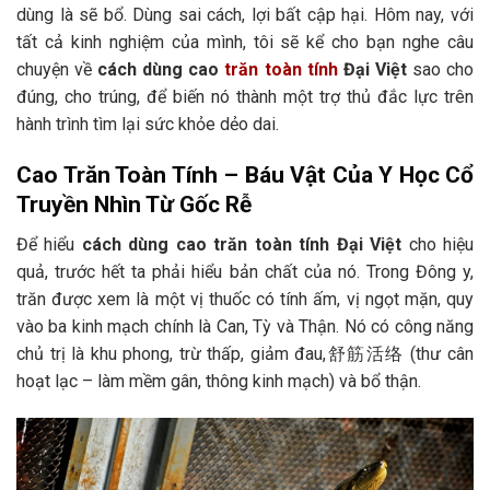
dùng là sẽ bổ. Dùng sai cách, lợi bất cập hại. Hôm nay, với
tất cả kinh nghiệm của mình, tôi sẽ kể cho bạn nghe câu
chuyện về
cách dùng cao
trăn toàn tính
Đại Việt
sao cho
đúng, cho trúng, để biến nó thành một trợ thủ đắc lực trên
hành trình tìm lại sức khỏe dẻo dai.
Cao Trăn Toàn Tính – Báu Vật Của Y Học Cổ
Truyền Nhìn Từ Gốc Rễ
Để hiểu
cách dùng cao trăn toàn tính Đại Việt
cho hiệu
quả, trước hết ta phải hiểu bản chất của nó. Trong Đông y,
trăn được xem là một vị thuốc có tính ấm, vị ngọt mặn, quy
vào ba kinh mạch chính là Can, Tỳ và Thận. Nó có công năng
chủ trị là khu phong, trừ thấp, giảm đau,舒筋活络 (thư cân
hoạt lạc – làm mềm gân, thông kinh mạch) và bổ thận.