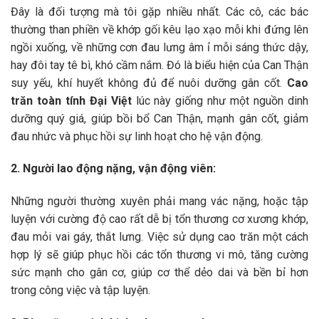
Đây là đối tượng mà tôi gặp nhiều nhất. Các cô, các bác
thường than phiền về khớp gối kêu lạo xạo mỗi khi đứng lên
ngồi xuống, về những cơn đau lưng âm ỉ mỗi sáng thức dậy,
hay đôi tay tê bì, khó cầm nắm. Đó là biểu hiện của Can Thận
suy yếu, khí huyết không đủ để nuôi dưỡng gân cốt.
Cao
trăn toàn tính Đại Việt
lúc này giống như một nguồn dinh
dưỡng quý giá, giúp bồi bổ Can Thận, mạnh gân cốt, giảm
đau nhức và phục hồi sự linh hoạt cho hệ vận động.
2. Người lao động nặng, vận động viên:
Những người thường xuyên phải mang vác nặng, hoặc tập
luyện với cường độ cao rất dễ bị tổn thương cơ xương khớp,
đau mỏi vai gáy, thắt lưng. Việc sử dụng cao trăn một cách
hợp lý sẽ giúp phục hồi các tổn thương vi mô, tăng cường
sức mạnh cho gân cơ, giúp cơ thể dẻo dai và bền bỉ hơn
trong công việc và tập luyện.