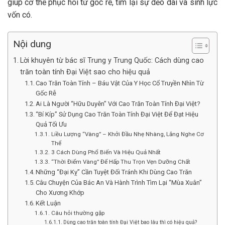
giúp cơ thể phục hồi từ gốc rễ, tìm lại sự dẻo dai và sinh lực
vốn có.
Nội dung
Lời khuyên từ bác sĩ Trung y Trung Quốc: Cách dùng cao
trăn toàn tính Đại Việt sao cho hiệu quả
Cao Trăn Toàn Tính – Báu Vật Của Y Học Cổ Truyền Nhìn Từ
Gốc Rễ
Ai Là Người “Hữu Duyên” Với Cao Trăn Toàn Tính Đại Việt?
“Bí Kíp” Sử Dụng Cao Trăn Toàn Tính Đại Việt Để Đạt Hiệu
Quả Tối Ưu
Liều Lượng “Vàng” – Khởi Đầu Nhẹ Nhàng, Lắng Nghe Cơ
Thể
3 Cách Dùng Phổ Biến Và Hiệu Quả Nhất
“Thời Điểm Vàng” Để Hấp Thu Trọn Vẹn Dưỡng Chất
Những “Đại Kỵ” Cần Tuyệt Đối Tránh Khi Dùng Cao Trăn
Câu Chuyện Của Bác An Và Hành Trình Tìm Lại “Mùa Xuân”
Cho Xương Khớp
Kết Luận
Câu hỏi thường gặp
Dùng cao trăn toàn tính Đại Việt bao lâu thì có hiệu quả?