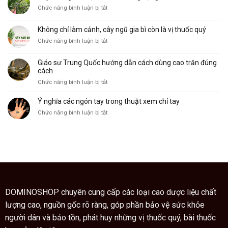
trong
và
nghĩa
ở
Chức năng bình luận bị tắt
lòng
công
Cây
bàn
dụng
xương
tay
Không chỉ làm cảnh, cây ngũ gia bì còn là vị thuốc quý
khỉ,
và
ở
Chức năng bình luận bị tắt
đặc
ý
Không
điểm
nghĩa
chỉ
và
của
Giáo sư Trung Quốc hướng dẫn cách dùng cao trăn đúng
làm
công
nó
cách
cảnh,
dụng
ở
Chức năng bình luận bị tắt
cây
Giáo
ngũ
sư
Ý nghĩa các ngón tay trong thuật xem chỉ tay
gia
Trung
bì
ở
Chức năng bình luận bị tắt
Quốc
còn
Ý
hướng
là
nghĩa
dẫn
vị
các
cách
thuốc
ngón
dùng
quý
tay
cao
trong
trăn
thuật
đúng
xem
cách
chỉ
DOMINOSHOP chuyên cung cấp các loại cao dược liệu chất
tay
lượng cao, nguồn gốc rõ ràng, góp phần bảo vệ sức khỏe
người dân và bảo tồn, phát huy những vị thuốc quý, bài thuốc