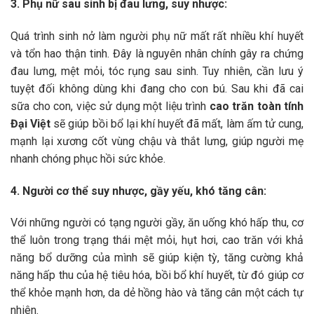
3. Phụ nữ sau sinh bị đau lưng, suy nhược:
Quá trình sinh nở làm người phụ nữ mất rất nhiều khí huyết
và tổn hao thận tinh. Đây là nguyên nhân chính gây ra chứng
đau lưng, mệt mỏi, tóc rụng sau sinh. Tuy nhiên, cần lưu ý
tuyệt đối không dùng khi đang cho con bú. Sau khi đã cai
sữa cho con, việc sử dụng một liệu trình
cao trăn toàn tính
Đại Việt
sẽ giúp bồi bổ lại khí huyết đã mất, làm ấm tử cung,
mạnh lại xương cốt vùng chậu và thắt lưng, giúp người mẹ
nhanh chóng phục hồi sức khỏe.
4. Người cơ thể suy nhược, gầy yếu, khó tăng cân:
Với những người có tạng người gầy, ăn uống khó hấp thu, cơ
thể luôn trong trạng thái mệt mỏi, hụt hơi, cao trăn với khả
năng bổ dưỡng của mình sẽ giúp kiện tỳ, tăng cường khả
năng hấp thu của hệ tiêu hóa, bồi bổ khí huyết, từ đó giúp cơ
thể khỏe mạnh hơn, da dẻ hồng hào và tăng cân một cách tự
nhiên.