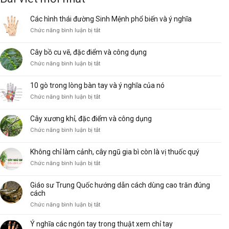
20.000₫.
Các hình thái đường Sinh Mệnh phổ biến và ý nghĩa
ở
Chức năng bình luận bị tắt
Các
hình
Cây bồ cu vẽ, đặc điểm và công dụng
thái
ở
Chức năng bình luận bị tắt
đường
Cây
Sinh
bồ
Mệnh
10 gò trong lòng bàn tay và ý nghĩa của nó
cu
phổ
ở
Chức năng bình luận bị tắt
vẽ,
biến
10
đặc
và
gò
điểm
ý
Cây xương khỉ, đặc điểm và công dụng
trong
và
nghĩa
ở
Chức năng bình luận bị tắt
lòng
công
Cây
bàn
dụng
xương
tay
Không chỉ làm cảnh, cây ngũ gia bì còn là vị thuốc quý
khỉ,
và
ở
Chức năng bình luận bị tắt
đặc
ý
Không
điểm
nghĩa
chỉ
và
của
Giáo sư Trung Quốc hướng dẫn cách dùng cao trăn đúng
làm
công
nó
cách
cảnh,
dụng
ở
Chức năng bình luận bị tắt
cây
Giáo
ngũ
sư
Ý nghĩa các ngón tay trong thuật xem chỉ tay
gia