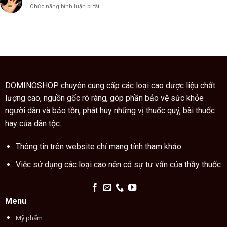
Trung
bì
ở
Chức năng bình luận bị tắt
Quốc
còn
Ý
hướng
là
nghĩa
dẫn
vị
các
cách
thuốc
ngón
dùng
quý
tay
cao
trong
trăn
thuật
đúng
xem
cách
chỉ
DOMINOSHOP chuyên cung cấp các loại cao dược liệu chất
tay
lượng cao, nguồn gốc rõ ràng, góp phần bảo vệ sức khỏe
người dân và bảo tồn, phát huy những vị thuốc quý, bài thuốc
hay của dân tộc.
Thông tin trên website chỉ mang tính tham khảo.
Việc sử dụng các loại cao nên có sự tư vấn của thầy thuốc
Menu
Mỹ phẩm