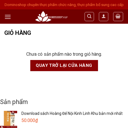
Skip
Dominoshop chuyên thực phẩm chức năng, thực phẩm bổ sung cao cấp
to
content
GIỎ HÀNG
Chưa có sản phẩm nào trong giỏ hàng.
QUAY TRỞ LẠI CỬA HÀNG
Sản phẩm
Download sách Hoàng Đế Nội Kinh Linh Khu bản mới nhất
50.000
₫