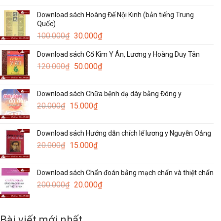
Download sách Hoàng Đế Nội Kinh (bản tiếng Trung
Quốc)
Giá
Giá
100.000
₫
30.000
₫
gốc
hiện
Download sách Cổ Kim Y Án, Lương y Hoàng Duy Tân
là:
tại
Giá
Giá
120.000
₫
100.000₫.
50.000
₫
là:
gốc
hiện
30.000₫.
là:
tại
Download sách Chữa bệnh dạ dày bằng Đông y
120.000₫.
là:
Giá
Giá
20.000
₫
15.000
₫
50.000₫.
gốc
hiện
là:
tại
Download sách Hướng dẫn chích lể lương y Nguyễn Oắng
20.000₫.
là:
Giá
Giá
20.000
₫
15.000
₫
15.000₫.
gốc
hiện
là:
tại
Download sách Chẩn đoán bằng mạch chẩn và thiệt chẩn
20.000₫.
là:
Giá
Giá
200.000
₫
20.000
₫
15.000₫.
gốc
hiện
là:
tại
200.000₫.
là:
Bài viết mới nhất