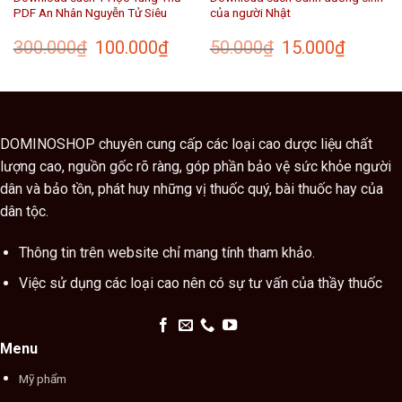
PDF An Nhân Nguyễn Tử Siêu
của người Nhật
Giá
Giá
Giá
Giá
300.000
₫
100.000
₫
50.000
₫
15.000
₫
gốc
hiện
gốc
hiện
là:
tại
là:
tại
300.000₫.
là:
50.000₫.
là:
₫.
100.000₫.
15.000₫.
DOMINOSHOP chuyên cung cấp các loại cao dược liệu chất
lượng cao, nguồn gốc rõ ràng, góp phần bảo vệ sức khỏe người
dân và bảo tồn, phát huy những vị thuốc quý, bài thuốc hay của
dân tộc.
Thông tin trên website chỉ mang tính tham khảo.
Việc sử dụng các loại cao nên có sự tư vấn của thầy thuốc
Menu
Mỹ phẩm