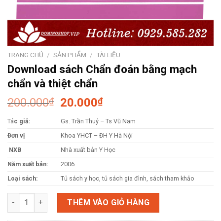
TRANG CHỦ
/
SẢN PHẨM
/
TÀI LIỆU
Download sách Chẩn đoán bằng mạch
chẩn và thiệt chẩn
Giá
Giá
200.000
₫
20.000
₫
gốc
hiện
Tá
c giả:
Gs. Trần Thuý – Ts Vũ Nam
là:
tại
200.000₫.
là:
Đơn vị
Khoa YHCT – ĐH Y Hà Nội
20.000₫.
NXB
Nhà xuất bản Y Học
Năm xuất bản:
2006
Loại sách:
Tủ sách y học, tủ sách gia đình, sách tham khảo
Download sách Chẩn đoán bằng mạch chẩn và thiệt chẩn số l
THÊM VÀO GIỎ HÀNG