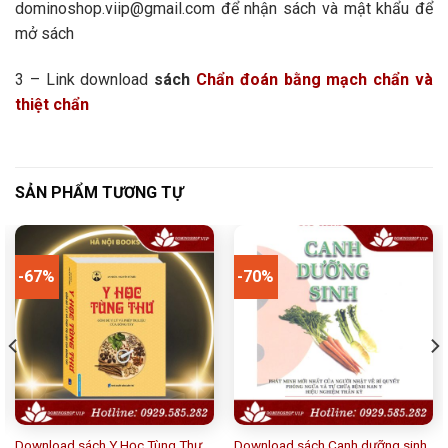
dominoshop.viip@gmail.com để nhận sách và mật khẩu để
mở sách
3 – Link download
sách
Chẩn đoán bằng mạch chẩn và
thiệt chẩn
SẢN PHẨM TƯƠNG TỰ
-67%
-70%
Download sách Y Học Tùng Thư
Download sách Canh dưỡng sinh