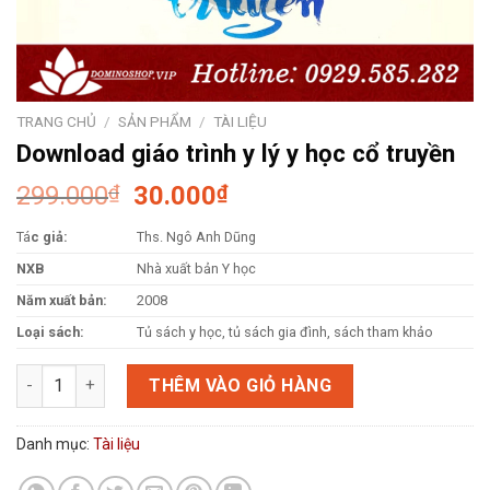
TRANG CHỦ
/
SẢN PHẨM
/
TÀI LIỆU
Download giáo trình y lý y học cổ truyền
Giá
Giá
299.000
₫
30.000
₫
gốc
hiện
Tá
c giả:
Ths. Ngô Anh Dũng
là:
tại
299.000₫.
là:
NXB
Nhà xuất bản Y học
30.000₫.
Năm xuất bản:
2008
Loại sách:
Tủ sách y học, tủ sách gia đình, sách tham khảo
Download giáo trình y lý y học cổ truyền số lượng
THÊM VÀO GIỎ HÀNG
Danh mục:
Tài liệu