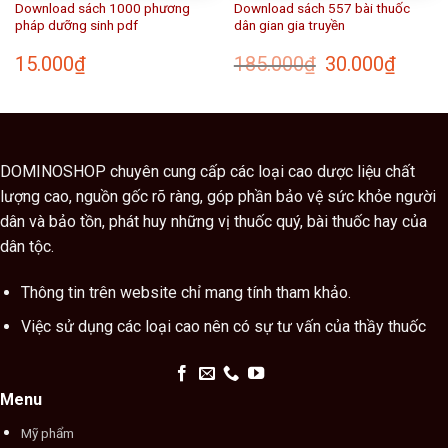
Download sách 1000 phương
Download sách 557 bài thuốc
pháp dưỡng sinh pdf
dân gian gia truyền
Giá
Giá
15.000
₫
185.000
₫
30.000
₫
gốc
hiện
là:
tại
185.000₫.
là:
₫.
30.000₫
DOMINOSHOP chuyên cung cấp các loại cao dược liệu chất
lượng cao, nguồn gốc rõ ràng, góp phần bảo vệ sức khỏe người
dân và bảo tồn, phát huy những vị thuốc quý, bài thuốc hay của
dân tộc.
Thông tin trên website chỉ mang tính tham khảo.
Việc sử dụng các loại cao nên có sự tư vấn của thầy thuốc
Menu
Mỹ phẩm