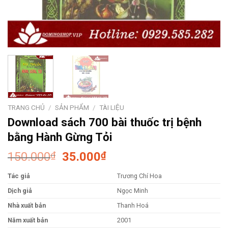
TRANG CHỦ
/
SẢN PHẨM
/
TÀI LIỆU
Download sách 700 bài thuốc trị bệnh
bằng Hành Gừng Tỏi
Giá
Giá
150.000
₫
35.000
₫
gốc
hiện
Tác giả
Trương Chí Hoa
là:
tại
150.000₫.
là:
Dịch giả
Ngọc Minh
35.000₫.
Nhà xuất bản
Thanh Hoá
Năm xuất bản
2001