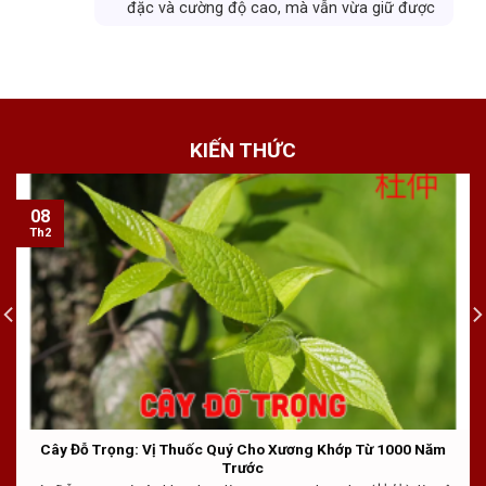
ợc
nhiều. Cám ơn Dominoshop rất nhiều vì đã
ng
đem lại cho Hương sự tự tin vốn có. Hương
ng
rất ưng ý khi sử dụng và chắc chắn sẽ giới
thiệu cho mấy người bạn cùng sử dụng.
KIẾN THỨC
08
Th2
Cây Đỗ Trọng: Vị Thuốc Quý Cho Xương Khớp Từ 1000 Năm
Trước