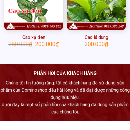
Cao xạ đen
Cao lá dung
Giá
Giá
250.000
₫
200.000
₫
200.000
₫
gốc
hiện
là:
tại
250.000₫.
là:
200.000₫.
PHẢN HỒI CỦA KHÁCH HÀNG
Chúng tôi tin tưởng rằng: tất cả khách hàng đã sử dụng sản
phẩm của Dominoshop đều hài lòng và đã đạt được những công
dụng hữu hiệu,
dưới đây là một số phản hồi của khách hàng đã dùng sản phẩm
của chúng tôi.