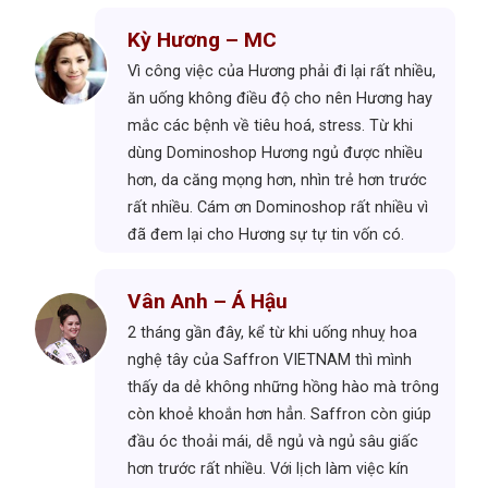
Vân Anh – Á Hậu
ều,
Do công việc kinh doanh và gia đình bận
ay
rộn, mặt khác lại luôn phải giữ gìn hình ảnh
trước công chúng nên Vân Anh cảm thấy
u
rất áp lực, nhiều khi khiến cho mình cảm
c
thấy stress. Được một người bạn thân giới
ì
thiệu về các sản phẩm của Dominoshop,
Vân Anh có mua về dùng thử và thấy rất
n
hiệu quả. Mình ăn ngon, ngủ say, thể lực và
tâm trạng rất tốt, có hôm phải làm việc đến
Kỳ Hương – MC
14h một ngày mà mình vẫn cảm thấy tràn
Vì công việc của Hương phải đi lại rất nhiều,
đầy năng lượng.
ăn uống không điều độ cho nên Hương hay
ông
mắc các bệnh về tiêu hoá, stress. Từ khi
úp
dùng các loại thực phẩm chức năng của
Dominoshop Hương ngủ được nhiều hơn, da
căng mọng hơn, nhìn trẻ hơn trước rất