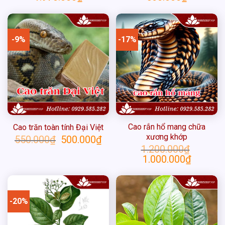
-9%
-17%
Cao rắn hổ mang chữa
Cao trăn toàn tính Đại Việt
xương khớp
Giá
Giá
550.000
₫
500.000
₫
gốc
hiện
1.200.000
₫
là:
tại
Giá
Giá
1.000.000
₫
550.000₫.
là:
gốc
hiện
500.000₫.
là:
tại
1.200.000₫.
là:
1.000.000
-20%