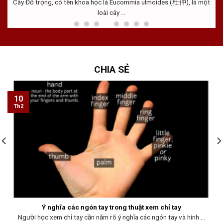
Cây Đỗ trọng, có tên khoa học là Eucommia ulmoides (杜仲), là một
loài cây ...
CHIA SẺ
10
Th2
Ý nghĩa các ngón tay trong thuật xem chỉ tay
Người học xem chỉ tay cần nắm rõ ý nghĩa các ngón tay và hình ...