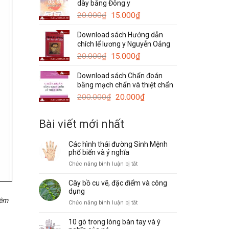
dày bằng Đông y
120.000₫.
là:
Giá
Giá
50.000₫.
20.000
₫
15.000
₫
gốc
hiện
Download sách Hướng dẫn
là:
tại
chích lể lương y Nguyễn Oắng
20.000₫.
là:
Giá
15.000₫.
Giá
20.000
₫
15.000
₫
gốc
hiện
Download sách Chẩn đoán
là:
tại
bằng mạch chẩn và thiệt chẩn
20.000₫.
là:
Giá
15.000₫.
Giá
200.000
₫
20.000
₫
gốc
hiện
là:
tại
Bài viết mới nhất
200.000₫.
là:
20.000₫.
Các hình thái đường Sinh Mệnh
phổ biến và ý nghĩa
ở
Chức năng bình luận bị tắt
Các
hình
Cây bồ cu vẽ, đặc điểm và công
thái
dụng
đường
iêm
ở
Chức năng bình luận bị tắt
Sinh
Cây
Mệnh
bồ
10 gò trong lòng bàn tay và ý
phổ
cu