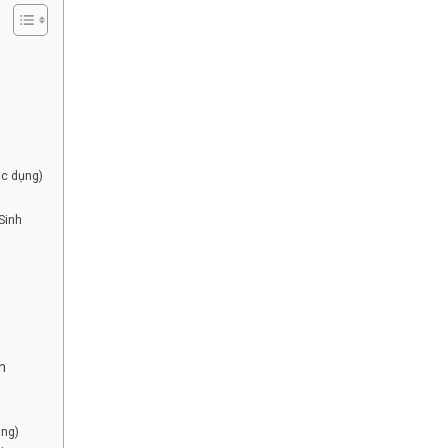
ác dụng)
Sinh
n
ùng)