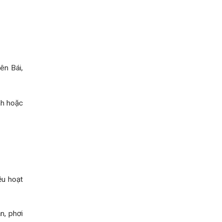
ên Bái,
nh hoặc
iều hoạt
n, phơi