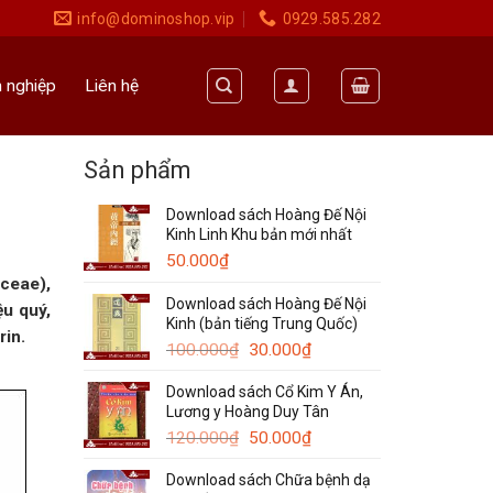
info@dominoshop.vip
0929.585.282
 nghiệp
Liên hệ
Sản phẩm
Download sách Hoàng Đế Nội
Kinh Linh Khu bản mới nhất
50.000
₫
aceae),
Download sách Hoàng Đế Nội
ệu quý,
Kinh (bản tiếng Trung Quốc)
rin.
Giá
Giá
100.000
₫
30.000
₫
gốc
hiện
Download sách Cổ Kim Y Án,
là:
tại
Lương y Hoàng Duy Tân
100.000₫.
là:
Giá
30.000₫.
Giá
120.000
₫
50.000
₫
gốc
hiện
Download sách Chữa bệnh dạ
là:
tại