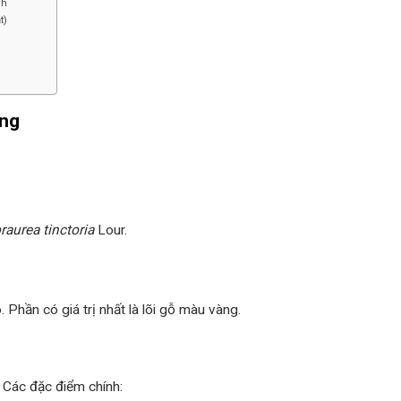
nh
t)
ằng
raurea tinctoria
Lour.
 Phần có giá trị nhất là lõi gỗ màu vàng.
. Các đặc điểm chính: