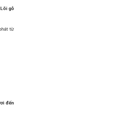
.
Lõi gỗ
phát từ
ơi đến