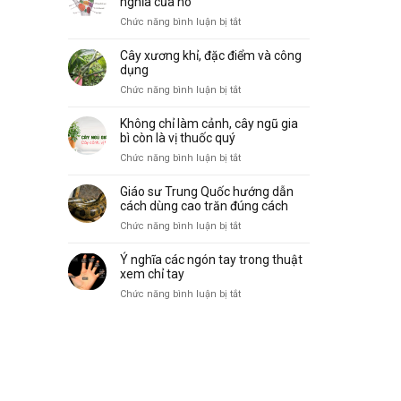
nghĩa của nó
biến
vẽ,
ở
Chức năng bình luận bị tắt
và
đặc
10
ý
điểm
gò
nghĩa
Cây xương khỉ, đặc điểm và công
và
trong
dụng
công
lòng
ở
Chức năng bình luận bị tắt
dụng
bàn
Cây
tay
xương
Không chỉ làm cảnh, cây ngũ gia
và
khỉ,
bì còn là vị thuốc quý
ý
đặc
ở
Chức năng bình luận bị tắt
nghĩa
điểm
Không
của
và
chỉ
nó
Giáo sư Trung Quốc hướng dẫn
công
làm
cách dùng cao trăn đúng cách
dụng
cảnh,
ở
Chức năng bình luận bị tắt
cây
Giáo
ngũ
sư
Ý nghĩa các ngón tay trong thuật
gia
Trung
xem chỉ tay
bì
Quốc
ở
Chức năng bình luận bị tắt
còn
hướng
Ý
là
dẫn
nghĩa
vị
cách
các
thuốc
dùng
ngón
quý
cao
tay
trăn
trong
đúng
thuật