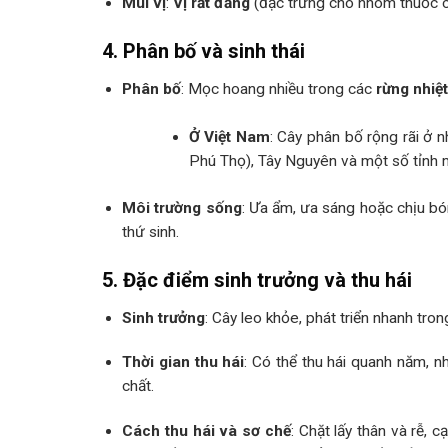
Mùi vị
:
Vị rất đắng
(đặc trưng cho nhóm thuốc c
4. Phân bố và sinh thái
Phân bố
: Mọc hoang nhiều trong các
rừng nhiệt
Ở Việt Nam
: Cây phân bố rộng rãi ở n
Phú Thọ), Tây Nguyên và một số tỉnh 
Môi trường sống
: Ưa ẩm, ưa sáng hoặc chịu bó
thứ sinh.
5. Đặc điểm sinh trưởng và thu hái
Sinh trưởng
: Cây leo khỏe, phát triển nhanh trong
Thời gian thu hái
: Có thể thu hái quanh năm, n
chất.
Cách thu hái và sơ chế
: Chặt lấy thân và rễ, 