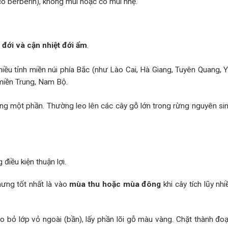
ó berberin), không mùi hoặc có mùi nhẹ.
 đới và cận nhiệt đới ẩm
.
hiều tỉnh miền núi phía Bắc (như Lào Cai, Hà Giang, Tuyên Quang, Y
miền Trung, Nam Bộ.
ng một phần. Thường leo lên các cây gỗ lớn trong rừng nguyên si
 điều kiện thuận lợi.
hưng tốt nhất là vào
mùa thu hoặc mùa đông
khi cây tích lũy nh
cạo bỏ lớp vỏ ngoài (bần), lấy phần lõi gỗ màu vàng. Chặt thành đoạ