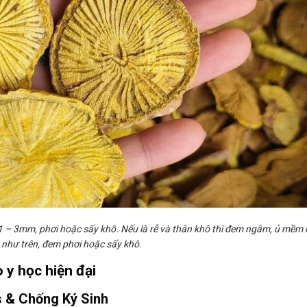
1 – 3mm, phơi hoặc sấy khô. Nếu là rễ và thân khô thì đem ngâm, ủ mềm r
 như trên, đem phơi hoặc sấy khô.
y học hiện đại
s & Chống Ký Sinh