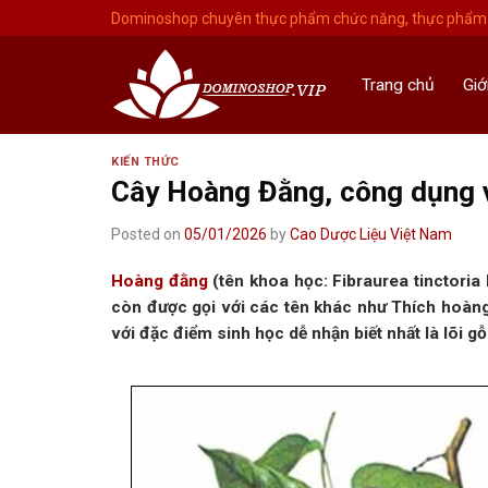
Skip
Dominoshop chuyên thực phẩm chức năng, thực phẩm 
to
content
Trang chủ
Giớ
KIẾN THỨC
Cây Hoàng Đằng, công dụng 
Posted on
05/01/2026
by
Cao Dược Liệu Việt Nam
Hoàng đằng
(tên khoa học: Fibraurea tinctoria
còn được gọi với các tên khác như Thích hoàng
với đặc điểm sinh học dễ nhận biết nhất là lõi 