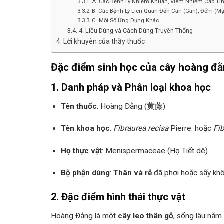
A. Các Bệnh Lý Nhiễm Khuẩn, Viêm Nhiễm Cấp Tí
B. Các Bệnh Lý Liên Quan Đến Can (Gan), Đởm (Mậ
C. Một Số Ứng Dụng Khác
4. Liều Dùng và Cách Dùng Truyền Thống
Lời khuyên của thầy thuốc
Đặc điểm sinh học của cây hoàng đ
1. Danh pháp và Phân loại khoa học
Tên thuốc
: Hoàng Đằng (黄藤)
Tên khoa học
:
Fibraurea recisa
Pierre. hoặc
Fib
Họ thực vật
: Menispermaceae (Họ Tiết dê).
Bộ phận dùng
:
Thân và rễ
đã phơi hoặc sấy khô.
2. Đặc điểm hình thái thực vật
Hoàng Đằng là một
cây leo thân gỗ
, sống lâu năm