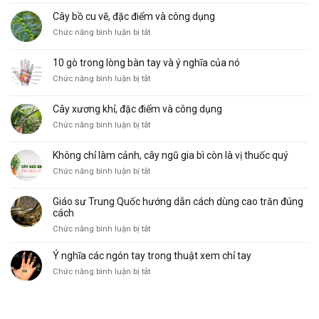
hình
Cây bồ cu vẽ, đặc điểm và công dụng
thái
ở
Chức năng bình luận bị tắt
đường
Cây
Sinh
bồ
Mệnh
10 gò trong lòng bàn tay và ý nghĩa của nó
cu
phổ
ở
Chức năng bình luận bị tắt
vẽ,
biến
10
đặc
và
gò
điểm
ý
Cây xương khỉ, đặc điểm và công dụng
trong
và
nghĩa
ở
Chức năng bình luận bị tắt
lòng
công
Cây
bàn
dụng
xương
tay
Không chỉ làm cảnh, cây ngũ gia bì còn là vị thuốc quý
khỉ,
và
ở
Chức năng bình luận bị tắt
đặc
ý
Không
điểm
nghĩa
chỉ
và
của
Giáo sư Trung Quốc hướng dẫn cách dùng cao trăn đúng
làm
công
nó
cách
cảnh,
dụng
ở
Chức năng bình luận bị tắt
cây
Giáo
ngũ
sư
Ý nghĩa các ngón tay trong thuật xem chỉ tay
gia
Trung
bì
ở
Chức năng bình luận bị tắt
Quốc
còn
Ý
hướng
là
nghĩa
dẫn
vị
các
cách
thuốc