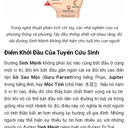
Trong nghệ thuật phân tích chỉ tay, các nhà nghiên cứu cả
phương Đông và phương Tây đều thống nhất với nhau rằng; độ
dài đường Sinh Mệnh không thể hiện cho tuổi thọ con người
Điểm Khởi Đầu Của Tuyến Cứu Sinh
Đường
Sinh Mệnh
không phải lúc nào cũng bắt đầu ở cùng
một vị trí, đôi khi bắt đầu gần ngón cái và đôi khi cao đến
tận
Gò Sao Mộc
(
Guru Parvat
trong tiếng Phạn,
Jupiter
trong tiếng Anh, hay
Mộc Tinh
(chữ Hán: 木星))
. Nếu nó nằm
ở vị trí cao, điều đó cho thấy bản chất tham vọng và tự tin.
Đôi khi nó có thể bắt đầu nối liền với đường trí tuệ và trông
giống như một nhánh từ đó, điều này có nghĩa là một người
có tinh thần bất an hơn nhưng lại hướng về gia đình. Những
người này thể hiện sự thiếu tự tin hơn nhiều so với những
người có đường
Sinh Mệnh
riêng biệt với đường Trí Tuệ.