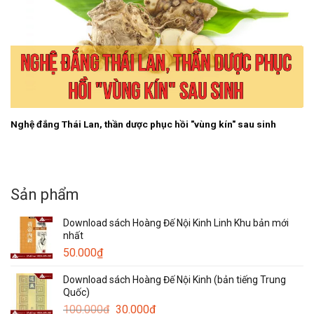
Nghệ đắng Thái Lan, thần dược phục hồi "vùng kín" sau sinh
Sản phẩm
Download sách Hoàng Đế Nội Kinh Linh Khu bản mới
nhất
50.000
₫
Download sách Hoàng Đế Nội Kinh (bản tiếng Trung
Quốc)
Giá
Giá
100.000
₫
30.000
₫