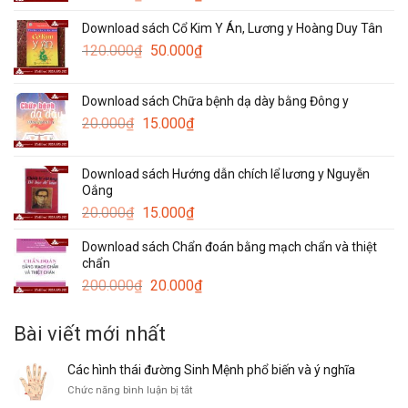
gốc
hiện
Download sách Cổ Kim Y Án, Lương y Hoàng Duy Tân
là:
tại
Giá
Giá
120.000
₫
100.000₫.
50.000
₫
là:
gốc
hiện
30.000₫.
là:
tại
Download sách Chữa bệnh dạ dày bằng Đông y
120.000₫.
là:
Giá
Giá
20.000
₫
15.000
₫
50.000₫.
gốc
hiện
là:
tại
Download sách Hướng dẫn chích lể lương y Nguyễn
20.000₫.
là:
Oắng
15.000₫.
Giá
Giá
20.000
₫
15.000
₫
gốc
hiện
Download sách Chẩn đoán bằng mạch chẩn và thiệt
là:
tại
chẩn
20.000₫.
là:
Giá
Giá
200.000
₫
20.000
₫
15.000₫.
gốc
hiện
là:
tại
Bài viết mới nhất
200.000₫.
là:
20.000₫.
Các hình thái đường Sinh Mệnh phổ biến và ý nghĩa
ở
Chức năng bình luận bị tắt
Các