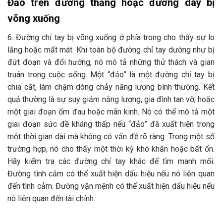
Đảo trên đường thẳng hoặc đường dây bị
võng xuống
6. Đường chỉ tay bị võng xuống ở phía trong cho thấy sự lo
lắng hoặc mất mát. Khi toàn bộ đường chỉ tay dường như bị
đứt đoạn và đổi hướng, nó mô tả những thử thách và gian
truân trong cuộc sống. Một “đảo” là một đường chỉ tay bị
chia cắt, làm chậm dòng chảy năng lượng bình thường. Kết
quả thường là sự suy giảm năng lượng, gia đình tan vỡ, hoặc
một giai đoạn ốm đau hoặc mãn kinh. Nó có thể mô tả một
giai đoạn sức đề kháng thấp nếu “đảo” đã xuất hiện trong
một thời gian dài mà không có vấn đề rõ ràng. Trong một số
trường hợp, nó cho thấy một thời kỳ khó khăn hoặc bất ổn.
Hãy kiểm tra các đường chỉ tay khác để tìm manh mối.
Đường tình cảm có thể xuất hiện dấu hiệu nếu nó liên quan
đến tình cảm. Đường vận mệnh có thể xuất hiện dấu hiệu nếu
nó liên quan đến tài chính.