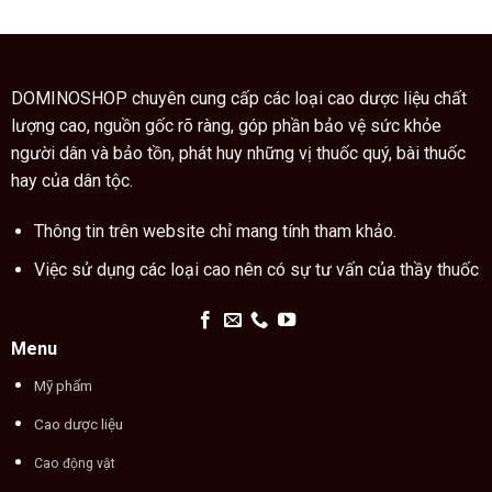
ngón
dùng
quý
tay
cao
trong
trăn
thuật
đúng
xem
cách
chỉ
DOMINOSHOP chuyên cung cấp các loại cao dược liệu chất
tay
lượng cao, nguồn gốc rõ ràng, góp phần bảo vệ sức khỏe
người dân và bảo tồn, phát huy những vị thuốc quý, bài thuốc
hay của dân tộc.
Thông tin trên website chỉ mang tính tham khảo.
Việc sử dụng các loại cao nên có sự tư vấn của thầy thuốc
Menu
Mỹ phẩm
Cao dược liệu
Cao động vật