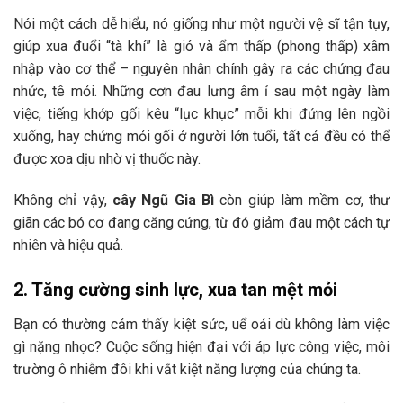
Nói một cách dễ hiểu, nó giống như một người vệ sĩ tận tụy,
giúp xua đuổi “tà khí” là gió và ẩm thấp (phong thấp) xâm
nhập vào cơ thể – nguyên nhân chính gây ra các chứng đau
nhức, tê mỏi. Những cơn đau lưng âm ỉ sau một ngày làm
việc, tiếng khớp gối kêu “lục khục” mỗi khi đứng lên ngồi
xuống, hay chứng mỏi gối ở người lớn tuổi, tất cả đều có thể
được xoa dịu nhờ vị thuốc này.
Không chỉ vậy,
cây Ngũ Gia Bì
còn giúp làm mềm cơ, thư
giãn các bó cơ đang căng cứng, từ đó giảm đau một cách tự
nhiên và hiệu quả.
2. Tăng cường sinh lực, xua tan mệt mỏi
Bạn có thường cảm thấy kiệt sức, uể oải dù không làm việc
gì nặng nhọc? Cuộc sống hiện đại với áp lực công việc, môi
trường ô nhiễm đôi khi vắt kiệt năng lượng của chúng ta.