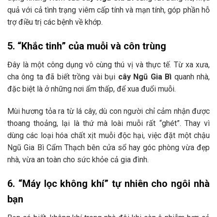
quả với cả tình trạng viêm cấp tính và mạn tính, góp phần hỗ
trợ điều trị các bệnh về khớp.
5. “Khắc tinh” của muỗi và côn trùng
Đây là một công dụng vô cùng thú vị và thực tế. Từ xa xưa,
cha ông ta đã biết trồng vài bụi
cây Ngũ Gia Bì
quanh nhà,
đặc biệt là ở những nơi ẩm thấp, để xua đuổi muỗi.
Mùi hương tỏa ra từ lá cây, dù con người chỉ cảm nhận được
thoang thoảng, lại là thứ mà loài muỗi rất “ghét”. Thay vì
dùng các loại hóa chất xịt muỗi độc hại, việc đặt một chậu
Ngũ Gia Bì Cẩm Thạch bên cửa sổ hay góc phòng vừa đẹp
nhà, vừa an toàn cho sức khỏe cả gia đình.
6. “Máy lọc không khí” tự nhiên cho ngôi nhà
bạn