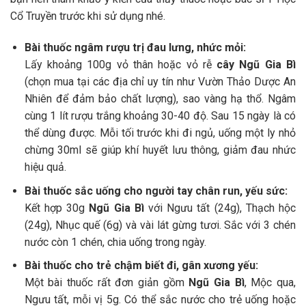
Cổ Truyền trước khi sử dụng nhé.
Bài thuốc ngâm rượu trị đau lưng, nhức mỏi:
Lấy khoảng 100g vỏ thân hoặc vỏ rễ
cây Ngũ Gia Bì
(chọn mua tại các địa chỉ uy tín như Vườn Thảo Dược An
Nhiên để đảm bảo chất lượng), sao vàng hạ thổ. Ngâm
cùng 1 lít rượu trắng khoảng 30-40 độ. Sau 15 ngày là có
thể dùng được. Mỗi tối trước khi đi ngủ, uống một ly nhỏ
chừng 30ml sẽ giúp khí huyết lưu thông, giảm đau nhức
hiệu quả.
Bài thuốc sắc uống cho người tay chân run, yếu sức:
Kết hợp 30g
Ngũ Gia Bì
với Ngưu tất (24g), Thạch hộc
(24g), Nhục quế (6g) và vài lát gừng tươi. Sắc với 3 chén
nước còn 1 chén, chia uống trong ngày.
Bài thuốc cho trẻ chậm biết đi, gân xương yếu:
Một bài thuốc rất đơn giản gồm
Ngũ Gia Bì
, Mộc qua,
Ngưu tất, mỗi vị 5g. Có thể sắc nước cho trẻ uống hoặc