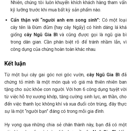
Nhiên, chúng tôi luôn khuyến khích khách hàng tham vấn
kỹ lưỡng trước khi mua bất kỳ sản phẩm nào.
Cẩn thận với “người anh em song sinh”:
Có một loại
cây tên là Đùm đũm (hay cây Ngấy) có hình dáng lá khá
giống
cây Ngũ Gia Bì
và cũng được gọi là ngũ gia bì
trong dân gian. Cần phân biệt rõ để tránh nhầm lẫn, vì
công dụng của chúng hoàn toàn khác nhau.
Kết luận
Từ một bụi cây gai góc nơi góc vườn,
cây Ngũ Gia Bì
đã
chứng tỏ mình là một món quà vô giá mà thiên nhiên ban
tặng cho sức khỏe con người. Với hơn 6 công dụng tuyệt vời
từ việc hỗ trợ xương khớp, tăng cường sinh lực, an thần, cho
đến việc thanh lọc không khí và xua đuổi côn trùng, đây thực
sự là một “người bạn” đáng có trong mỗi gia đình.
Hy vọng qua những chia sẻ chân thành này, bạn đã có một