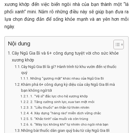
xương khớp đến việc biến ngôi nhà của bạn thành một “lá
phổi xanh” mini. Nắm rõ những điều này sẽ giúp bạn đưa ra
lựa chọn đúng đắn để sống khỏe mạnh và an yên hơn mỗi
ngày.
Nội dung
Cây Ngũ Gia Bì và 6+ công dụng tuyệt vời cho sức khỏe
xương khớp
Cây Ngũ Gia Bì là gì? Hành trình từ khu vườn đến vị thuốc
quý
Những “gương mặt” khác nhau của Ngũ Gia Bì
Khám phá 6+ công dụng kỳ diệu của cây Ngũ Gia Bì mà
bạn không ngờ tới
1. “Vệ sĩ” đắc lực cho hệ xương khớp
2. Tăng cường sinh lực, xua tan mệt mỏi
3. “Liều thuốc” an thần từ thiên nhiên
4. Xây dựng “hàng rào” miễn dịch vững chắc
5. “Khắc tinh” của muỗi và côn trùng
6. “Máy lọc không khí” tự nhiên cho ngôi nhà bạn
Những bài thuốc dân gian quý báu từ cây Ngũ Gia Bì