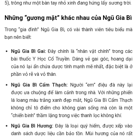
5), trông như một bàn tay nhỏ xinh đang hứng lấy sương trời.
Những “gương mặt” khác nhau của Ngũ Gia Bì
Trong “gia đình” Ngũ Gia Bì, có vài thành viên tiêu biểu mà
bạn nên biết:
Ngũ Gia Bì Gai:
Đây chính là “nhân vật chính” trong các
bài thuốc Y Học Cổ Truyền. Dáng vẻ gai góc, hoang dại
của nó lại ẩn chứa dược tính mạnh mẽ nhất, đặc biệt là ở
phần vỏ rễ và vỏ thân.
Ngũ Gia Bì Cẩm Thạch:
Người “em” điệu đà này lại
được ưa chuộng để làm cảnh trong nhà. Với những phiến
lá loang màu trắng xanh đẹp mắt, Ngũ Gia Bì Cẩm Thạch
không chỉ tô điểm cho không gian sống mà còn là một
“chiến binh” thầm lặng trong việc thanh lọc không khí.
Ngũ Gia Bì Hương:
Đây là loại quý hiếm, được xếp vào
danh sách dược liệu cần bảo tồn. Mùi hương của nó rất