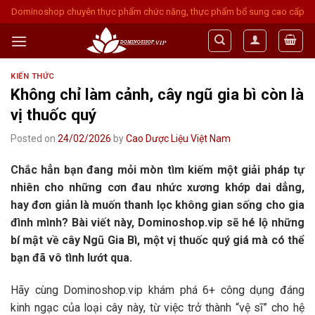
Skip
Dominoshop chuyên thực phẩm chức năng, thực phẩm bổ sung cao cấp
to
content
KIẾN THỨC
Không chỉ làm cảnh, cây ngũ gia bì còn là
vị thuốc quý
Posted on
24/02/2026
by
Cao Dược Liệu Việt Nam
Chắc hẳn bạn đang mỏi mòn tìm kiếm một giải pháp tự
nhiên cho những cơn đau nhức xương khớp dai dẳng,
hay đơn giản là muốn thanh lọc không gian sống cho gia
đình mình? Bài viết này, Dominoshop.vip sẽ hé lộ những
bí mật về cây Ngũ Gia Bì, một vị thuốc quý giá mà có thể
bạn đã vô tình lướt qua.
Hãy cùng Dominoshop.vip khám phá 6+ công dụng đáng
kinh ngạc của loại cây này, từ việc trở thành “vệ sĩ” cho hệ