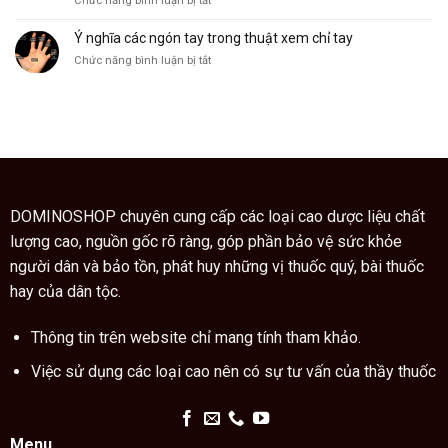
Chức năng bình luận bị tắt
cây
Giáo
ngũ
sư
Ý nghĩa các ngón tay trong thuật xem chỉ tay
gia
Trung
bì
ở
Chức năng bình luận bị tắt
Quốc
còn
Ý
hướng
là
nghĩa
dẫn
vị
các
cách
thuốc
ngón
dùng
quý
tay
cao
trong
trăn
thuật
đúng
xem
cách
chỉ
DOMINOSHOP chuyên cung cấp các loại cao dược liệu chất
tay
lượng cao, nguồn gốc rõ ràng, góp phần bảo vệ sức khỏe
người dân và bảo tồn, phát huy những vị thuốc quý, bài thuốc
hay của dân tộc.
Thông tin trên website chỉ mang tính tham khảo.
Việc sử dụng các loại cao nên có sự tư vấn của thầy thuốc
Menu