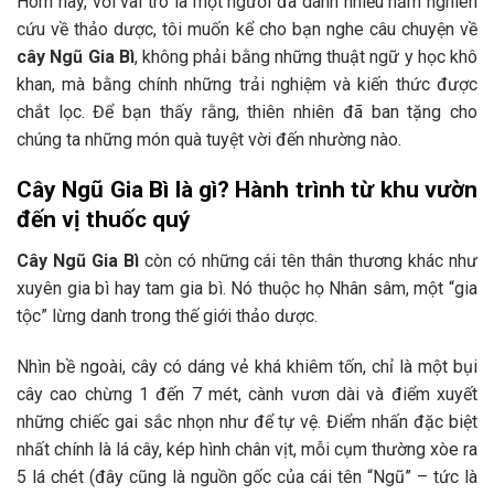
Hôm nay, với vai trò là một người đã dành nhiều năm nghiên
cứu về thảo dược, tôi muốn kể cho bạn nghe câu chuyện về
cây Ngũ Gia Bì
, không phải bằng những thuật ngữ y học khô
khan, mà bằng chính những trải nghiệm và kiến thức được
chắt lọc. Để bạn thấy rằng, thiên nhiên đã ban tặng cho
chúng ta những món quà tuyệt vời đến nhường nào.
Cây Ngũ Gia Bì là gì? Hành trình từ khu vườn
đến vị thuốc quý
Cây Ngũ Gia Bì
còn có những cái tên thân thương khác như
xuyên gia bì hay tam gia bì. Nó thuộc họ Nhân sâm, một “gia
tộc” lừng danh trong thế giới thảo dược.
Nhìn bề ngoài, cây có dáng vẻ khá khiêm tốn, chỉ là một bụi
cây cao chừng 1 đến 7 mét, cành vươn dài và điểm xuyết
những chiếc gai sắc nhọn như để tự vệ. Điểm nhấn đặc biệt
nhất chính là lá cây, kép hình chân vịt, mỗi cụm thường xòe ra
5 lá chét (đây cũng là nguồn gốc của cái tên “Ngũ” – tức là