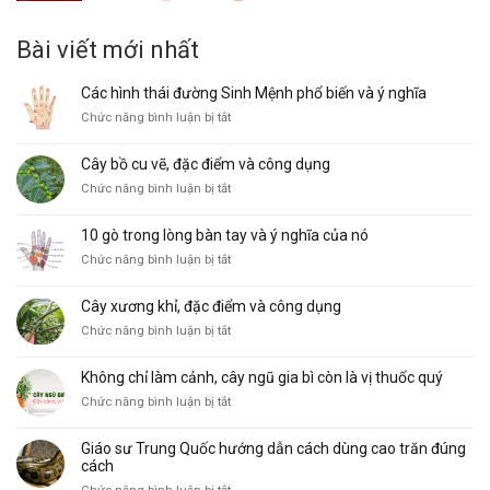
gốc
hiện
là:
tại
Bài viết mới nhất
200.000₫.
là:
20.000₫.
Các hình thái đường Sinh Mệnh phổ biến và ý nghĩa
ở
Chức năng bình luận bị tắt
Các
hình
Cây bồ cu vẽ, đặc điểm và công dụng
thái
ở
Chức năng bình luận bị tắt
đường
Cây
Sinh
bồ
Mệnh
10 gò trong lòng bàn tay và ý nghĩa của nó
cu
phổ
ở
Chức năng bình luận bị tắt
vẽ,
biến
10
đặc
và
gò
điểm
ý
Cây xương khỉ, đặc điểm và công dụng
trong
và
nghĩa
ở
Chức năng bình luận bị tắt
lòng
công
Cây
bàn
dụng
xương
tay
Không chỉ làm cảnh, cây ngũ gia bì còn là vị thuốc quý
khỉ,
và
ở
Chức năng bình luận bị tắt
đặc
ý
Không
điểm
nghĩa
chỉ
và
của
Giáo sư Trung Quốc hướng dẫn cách dùng cao trăn đúng
làm
công
nó
cách
cảnh,
dụng
ở