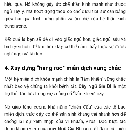
hiệu quả. Nó không gây ức chế thần kinh mạnh như thuốc
ngủ Tây y, mà hoạt động theo cơ chế điều tiết sự cân bằng
giữa hai quá trình hưng phấn và ức chế của hệ thần kinh
trung ương.
Kết quả là bạn sẽ dễ đi vào giấc ngủ hơn, giấc ngủ sâu và
bình yên hơn, để khi thức dậy, cơ thể cảm thấy thực sự được
nghỉ ngơi và tái tạo.
4. Xây dựng “hàng rào” miễn dịch vững chắc
Một hệ miễn dịch khỏe mạnh chính là “tấm khiên” vững chắc
nhất bảo vệ chúng ta khỏi bệnh tật.
Cây Ngũ Gia Bì
là một
trợ thủ đắc lực trong việc củng cố “tấm khiên” này.
Nó giúp tăng cường khả năng “chiến đấu” của các tế bào
miễn dịch, thúc đẩy cơ thể sản sinh kháng thể nhanh hơn để
chống lại sự xâm nhập của vi khuẩn, virus. Đặc biệt, tác
dụng kháng viêm của
cây Ngũ Gia Bì
cũng rất đáng nể, hiệu