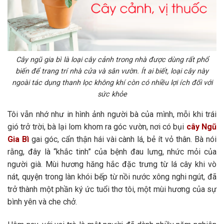
Cây ngũ gia bì là loại cây cảnh trong nhà được dùng rất phổ
biến để trang trí nhà cửa và sân vườn. Ít ai biết, loại cây này
ngoài tác dụng thanh lọc không khí còn có nhiều lợi ích đối với
sức khỏe
Tôi vẫn nhớ như in hình ảnh người bà của mình, mỗi khi trái
gió trở trời, bà lại lom khom ra góc vườn, nơi có bụi
cây Ngũ
Gia Bì
gai góc, cẩn thận hái vài cành lá, bẻ ít vỏ thân. Bà nói
rằng, đây là “khắc tinh” của bệnh đau lưng, nhức mỏi của
người già. Mùi hương hăng hắc đặc trưng từ lá cây khi vò
nát, quyện trong làn khói bếp từ nồi nước xông nghi ngút, đã
trở thành một phần ký ức tuổi thơ tôi, một mùi hương của sự
bình yên và che chở.