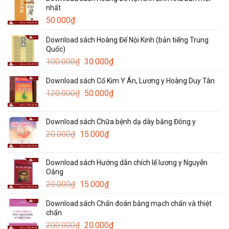
nhất
50.000
₫
Download sách Hoàng Đế Nội Kinh (bản tiếng Trung
Quốc)
Giá
Giá
100.000
₫
30.000
₫
gốc
hiện
Download sách Cổ Kim Y Án, Lương y Hoàng Duy Tân
là:
tại
Giá
Giá
120.000
₫
100.000₫.
50.000
₫
là:
gốc
hiện
30.000₫.
là:
tại
Download sách Chữa bệnh dạ dày bằng Đông y
120.000₫.
là:
Giá
Giá
20.000
₫
15.000
₫
50.000₫.
gốc
hiện
là:
tại
Download sách Hướng dẫn chích lể lương y Nguyễn
20.000₫.
là:
Oắng
15.000₫.
Giá
Giá
20.000
₫
15.000
₫
gốc
hiện
Download sách Chẩn đoán bằng mạch chẩn và thiệt
là:
tại
chẩn
20.000₫.
là:
Giá
Giá
200.000
₫
20.000
₫
15.000₫.