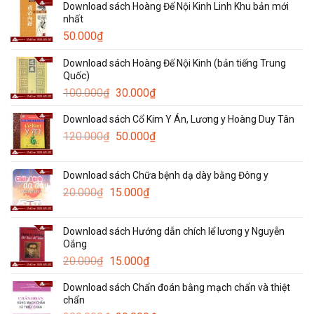
Download sách Hoàng Đế Nội Kinh Linh Khu bản mới
nhất
50.000
₫
Download sách Hoàng Đế Nội Kinh (bản tiếng Trung
Quốc)
Giá
Giá
100.000
₫
30.000
₫
gốc
hiện
Download sách Cổ Kim Y Án, Lương y Hoàng Duy Tân
là:
tại
Giá
Giá
120.000
₫
100.000₫.
50.000
₫
là:
gốc
hiện
30.000₫.
là:
tại
Download sách Chữa bệnh dạ dày bằng Đông y
120.000₫.
là:
Giá
Giá
20.000
₫
15.000
₫
50.000₫.
gốc
hiện
là:
tại
Download sách Hướng dẫn chích lể lương y Nguyễn
20.000₫.
là:
Oắng
15.000₫.
Giá
Giá
20.000
₫
15.000
₫
gốc
hiện
Download sách Chẩn đoán bằng mạch chẩn và thiệt
là:
tại
chẩn
20.000₫.
là: