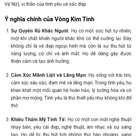
Vệ Nữ), vị thần của tình yêu và sắc đẹp.
Ý nghĩa chính của Vòng Kim Tinh
Sự Quyến Rũ Khác Người:
Họ có một sức hút tự nhiên,
một khí chất khiến người khác khó có thể cưỡng lại. Đây
không chỉ là vẻ đẹp ngoại hình mà còn là sự thu hút từ
năng lượng, cử chỉ và ánh mắt. Họ dễ dàng gây được
thiện cảm và tạo ảnh hưởng.
Cảm Xúc Mãnh Liệt và Lãng Mạn:
Họ sống với trái tim,
cảm xúc sâu sắc, đam mê và lãng mạn. Trong tình yêu, họ
khao khát một mối quan hệ hoàn hảo, lý tưởng hóa và có
phần mơ mộng. Tình yêu là thứ thiết yếu như không khí để
thở.
Khiếu Thẩm Mỹ Tinh Tế:
Họ có một con mắt nghệ thuật
nhạy bén, yêu cái đẹp, nghệ thuật, âm nhạc và sự sáng
tạo. Họ dễ bị thu hút bởi những thứ hào nhoáng, sang