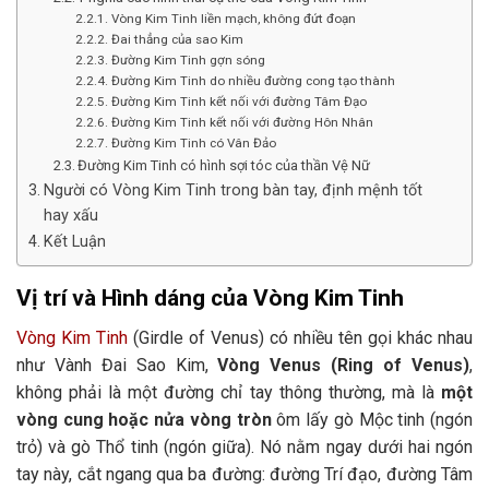
Vòng Kim Tinh liền mạch, không đứt đoạn
Đai thẳng của sao Kim
Đường Kim Tinh gợn sóng
Đường Kim Tinh do nhiều đường cong tạo thành
Đường Kim Tinh kết nối với đường Tâm Đạo
Đường Kim Tinh kết nối với đường Hôn Nhân
Đường Kim Tinh có Vân Đảo
Đường Kim Tinh có hình sợi tóc của thần Vệ Nữ
Người có Vòng Kim Tinh trong bàn tay, định mệnh tốt
hay xấu
Kết Luận
Vị trí và Hình dáng của Vòng Kim Tinh
Vòng Kim Tinh
(Girdle of Venus) có nhiều tên gọi khác nhau
như Vành Đai Sao Kim,
Vòng Venus (Ring of Venus)
,
không phải là một đường chỉ tay thông thường, mà là
một
vòng cung hoặc nửa vòng tròn
ôm lấy gò Mộc tinh (ngón
trỏ) và gò Thổ tinh (ngón giữa). Nó nằm ngay dưới hai ngón
tay này, cắt ngang qua ba đường: đường Trí đạo, đường Tâm