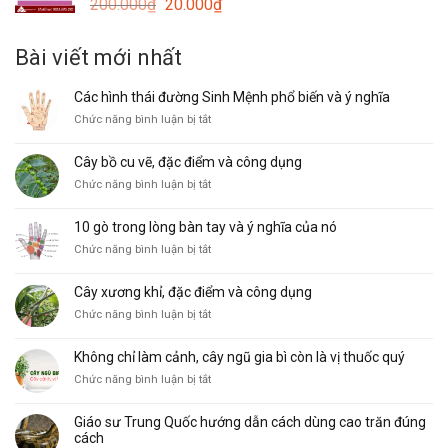
Giá
Giá
200.000
₫
20.000
₫
15.000₫.
gốc
hiện
là:
tại
Bài viết mới nhất
200.000₫.
là:
20.000₫.
Các hình thái đường Sinh Mệnh phổ biến và ý nghĩa
ở
Chức năng bình luận bị tắt
Các
hình
Cây bồ cu vẽ, đặc điểm và công dụng
thái
ở
Chức năng bình luận bị tắt
đường
Cây
Sinh
bồ
Mệnh
10 gò trong lòng bàn tay và ý nghĩa của nó
cu
phổ
ở
Chức năng bình luận bị tắt
vẽ,
biến
10
đặc
và
gò
điểm
ý
Cây xương khỉ, đặc điểm và công dụng
trong
và
nghĩa
ở
Chức năng bình luận bị tắt
lòng
công
Cây
bàn
dụng
xương
tay
Không chỉ làm cảnh, cây ngũ gia bì còn là vị thuốc quý
khỉ,
và
ở
Chức năng bình luận bị tắt
đặc
ý
Không
điểm
nghĩa
chỉ
và
của
Giáo sư Trung Quốc hướng dẫn cách dùng cao trăn đúng
làm
công
nó
cách
cảnh,