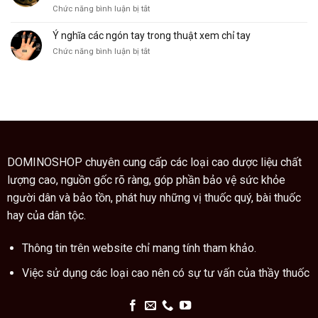
dụng
ở
Chức năng bình luận bị tắt
cây
Giáo
ngũ
sư
Ý nghĩa các ngón tay trong thuật xem chỉ tay
gia
Trung
bì
ở
Chức năng bình luận bị tắt
Quốc
còn
Ý
hướng
là
nghĩa
dẫn
vị
các
cách
thuốc
ngón
dùng
quý
tay
cao
trong
trăn
thuật
đúng
xem
cách
chỉ
DOMINOSHOP chuyên cung cấp các loại cao dược liệu chất
tay
lượng cao, nguồn gốc rõ ràng, góp phần bảo vệ sức khỏe
người dân và bảo tồn, phát huy những vị thuốc quý, bài thuốc
hay của dân tộc.
Thông tin trên website chỉ mang tính tham khảo.
Việc sử dụng các loại cao nên có sự tư vấn của thầy thuốc