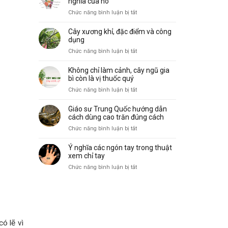
nghĩa của nó
biến
vẽ,
ở
Chức năng bình luận bị tắt
và
đặc
10
ý
điểm
gò
nghĩa
Cây xương khỉ, đặc điểm và công
và
trong
dụng
công
lòng
ở
Chức năng bình luận bị tắt
dụng
bàn
Cây
tay
xương
Không chỉ làm cảnh, cây ngũ gia
và
khỉ,
bì còn là vị thuốc quý
ý
đặc
ở
Chức năng bình luận bị tắt
nghĩa
điểm
Không
của
và
chỉ
nó
Giáo sư Trung Quốc hướng dẫn
công
làm
cách dùng cao trăn đúng cách
dụng
cảnh,
ở
Chức năng bình luận bị tắt
cây
Giáo
ngũ
sư
Ý nghĩa các ngón tay trong thuật
gia
Trung
xem chỉ tay
bì
Quốc
ở
Chức năng bình luận bị tắt
còn
hướng
Ý
là
dẫn
nghĩa
vị
cách
các
thuốc
dùng
ngón
quý
cao
tay
trăn
trong
ó lẽ vì
đúng
thuật