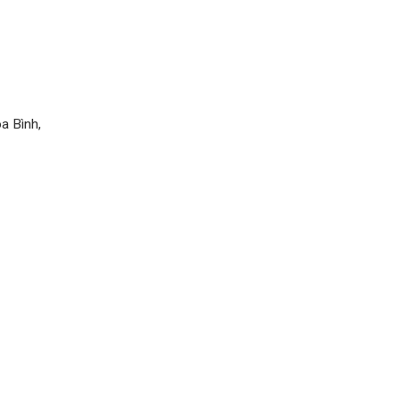
cách
xem
chỉ
tay
a Bình,