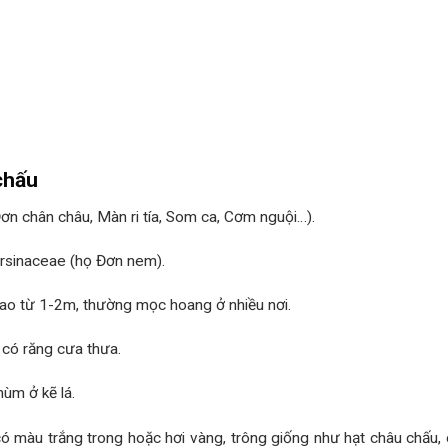
chấu
ơn chân châu, Màn ri tía, Som ca, Cơm nguội…).
rsinaceae (họ Đơn nem).
 cao từ 1-2m, thường mọc hoang ở nhiều nơi.
 có răng cưa thưa.
ùm ở kẽ lá.
có màu trắng trong hoặc hơi vàng, trông giống như hạt châu chấu, c