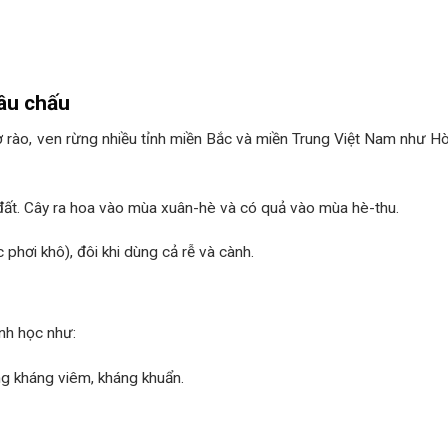
hâu chấu
ờ rào, ven rừng nhiều tỉnh miền Bắc và miền Trung Việt Nam như Hò
ại đất. Cây ra hoa vào mùa xuân-hè và có quả vào mùa hè-thu.
 phơi khô), đôi khi dùng cả rễ và cành.
inh học như:
ụng kháng viêm, kháng khuẩn.