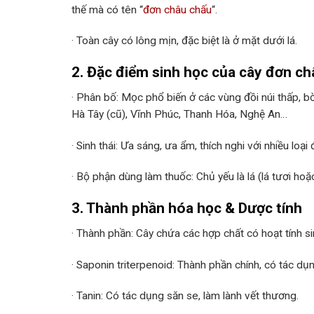
thế mà có tên “
đơn châu chấu
“.
· Toàn cây có lông mịn, đặc biệt là ở mặt dưới lá.
2. Đặc điểm sinh học của cây đơn c
· Phân bố: Mọc phổ biến ở các vùng đồi núi thấp, b
Hà Tây (cũ), Vĩnh Phúc, Thanh Hóa, Nghệ An…
· Sinh thái: Ưa sáng, ưa ẩm, thích nghi với nhiều lo
· Bộ phận dùng làm thuốc: Chủ yếu là lá (lá tươi hoặc
3. Thành phần hóa học & Dược tính
· Thành phần: Cây chứa các hợp chất có hoạt tính s
· Saponin triterpenoid: Thành phần chính, có tác d
· Tanin: Có tác dụng săn se, làm lành vết thương.