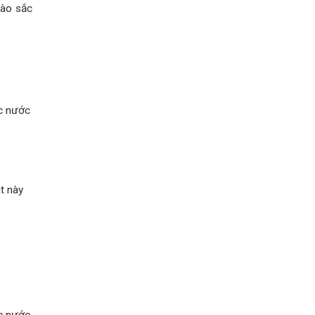
vào sắc
ắc nước
át này