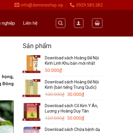
info@dominoshop.vip
0929.585.282
 nghiệp
Liên hệ
Sản phẩm
Download sách Hoàng Đế Nội
Kinh Linh Khu bản mới nhất
50.000
₫
 họng,
Download sách Hoàng Đế Nội
ng Đông
Kinh (bản tiếng Trung Quốc)
Giá
Giá
100.000
₫
30.000
₫
gốc
hiện
Download sách Cổ Kim Y Án,
là:
tại
Lương y Hoàng Duy Tân
100.000₫.
là:
Giá
30.000₫.
Giá
120.000
₫
50.000
₫
gốc
hiện
Download sách Chữa bệnh dạ
là:
tại