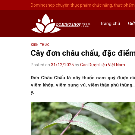
Skip
Dominoshop chuyên thực phẩm chức năng, thực phẩm 
to
content
Trang chủ
Giớ
KIẾN THỨC
Cây đơn châu chấu, đặc điểm
Posted on
31/12/2025
by
Cao Dược Liệu Việt Nam
Đơn Châu Chấu là cây thuốc nam quý được dù
viêm khớp, viêm sưng vú, viêm thận phù thũng…
y.