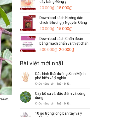
dày bằng Đông y
120.000₫.
là:
Giá
Giá
50.000₫.
20.000
₫
15.000
₫
gốc
hiện
Download sách Hướng dẫn
là:
tại
chích lể lương y Nguyễn Oắng
20.000₫.
là:
Giá
15.000₫.
Giá
20.000
₫
15.000
₫
gốc
hiện
Download sách Chẩn đoán
là:
tại
bằng mạch chẩn và thiệt chẩn
20.000₫.
là:
Giá
15.000₫.
Giá
200.000
₫
20.000
₫
gốc
hiện
là:
tại
Bài viết mới nhất
200.000₫.
là:
20.000₫.
Các hình thái đường Sinh Mệnh
phổ biến và ý nghĩa
ở
Chức năng bình luận bị tắt
Các
hình
Cây bồ cu vẽ, đặc điểm và công
thái
dụng
1700m.
đường
ở
Chức năng bình luận bị tắt
Sinh
Cây
Mệnh
bồ
10 gò trong lòng bàn tay và ý
phổ
cu