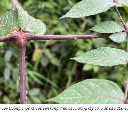
 cây Cuồng, mọc rải rác ven rừng, trên các nương rẫy cũ, ở độ cao 200-