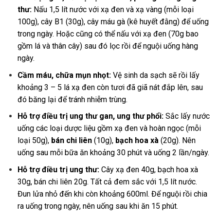
thư:
Nấu 1,5 lít nước với xạ đen và xạ vàng (mỗi loại
100g), cây B1 (30g), cây máu gà (kê huyết đằng) để uống
trong ngày. Hoặc cũng có thể nấu với xạ đen (70g bao
gồm lá và thân cây) sau đó lọc rồi để nguội uống hàng
ngày.
Cầm máu, chữa mụn nhọt:
Vệ sinh da sạch sẽ rồi lấy
khoảng 3 – 5 lá xạ đen còn tươi đã giã nát đắp lên, sau
đó băng lại để tránh nhiễm trùng.
Hỗ trợ điều trị ung thư gan, ung thư phổi:
Sắc lấy nước
uống các loại dược liệu gồm xạ đen và hoàn ngọc (mỗi
loại 50g),
bán chi liên
(10g),
bạch hoa xà
(20g). Nên
uống sau mỗi bữa ăn khoảng 30 phút và uống 2 lần/ngày.
Hỗ trợ điều trị ung thư:
Cây xạ đen 40g, bạch hoa xà
30g, bán chi liên 20g. Tất cả đem sắc với 1,5 lít nước.
Đun lửa nhỏ đến khi còn khoảng 600ml. Để nguội rồi chia
ra uống trong ngày, nên uống sau khi ăn 15 phút.