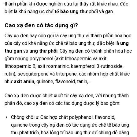
thành phần khi được nghiên cứu lại thấy rất khác nhau, đặc
biệt là khả năng ức chế
tế bào ung thư
phổi và gan.
Cao xạ đen có tác dụng gì?
Cây xạ đen hay còn gọi là cây ung thư vì thành phần hóa học
của cây có khả năng ức chế tế bào ung thư, đặc biệt là
ung
thư gan
và
ung thư phổi
. Cây xạ đen có thành phần hóa học
gồm những polyphenol (axit lithospermic và axit
lithospermic B, axit rosmarinic, kaempferol 3-rutinoside,
rutin); sesquiterpene và triterpene; các nhóm hợp chất khác
như
axit amin
, quinone, flavonoid, tanin,…
Cao xạ đen được chiết xuất từ cây xạ đen, với những thành
phần đó, cao xạ đen có các tác dụng dược lý bao gồm:
Chống khối u: Các hợp chất polyphenol, flavonoid,
quinone trong cây xạ đen có tác dụng ức chế tế bào ung
thư phát triển, hóa lỏng tế bào ung thư để chúng dễ dàng