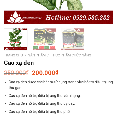
TRANG CHỦ
/
SẢN PHẨM
/
THỰC PHẨM CHỨC NĂNG
Cao xạ đen
Giá
Giá
250.000
₫
200.000
₫
gốc
hiện
Cao xạ đen được các bác sĩ sử dụng trong việc hỗ trợ điều trị ung
là:
tại
thư gan.
250.000₫.
là:
Cao xạ đen hỗ trợ điều trị ung thư vòm họng.
200.000₫.
Cao xạ đen hỗ trợ điều trị ung thư dạ dày.
Cao xạ đen hỗ trợ điều trị ung thư phổi.