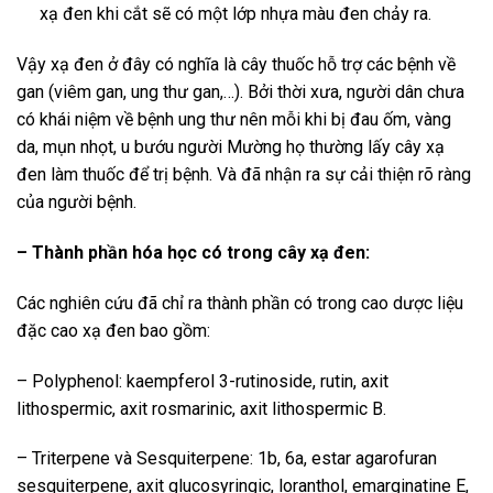
xạ đen khi cắt sẽ có một lớp nhựa màu đen chảy ra.
Vậy xạ đen ở đây có nghĩa là cây thuốc hỗ trợ các bệnh về
gan (viêm gan, ung thư gan,…). Bởi thời xưa, người dân chưa
có khái niệm về bệnh ung thư nên mỗi khi bị đau ốm, vàng
da, mụn nhọt, u bướu người Mường họ thường lấy cây xạ
đen làm thuốc để trị bệnh. Và đã nhận ra sự cải thiện rõ ràng
của người bệnh.
– Thành phần hóa học có trong cây xạ đen:
Các nghiên cứu đã chỉ ra thành phần có trong cao dược liệu
đặc cao xạ đen bao gồm:
– Polyphenol: kaempferol 3-rutinoside, rutin, axit
lithospermic, axit rosmarinic, axit lithospermic B.
– Triterpene và Sesquiterpene: 1b, 6a, estar agarofuran
sesquiterpene, axit glucosyringic, loranthol, emarginatine E,