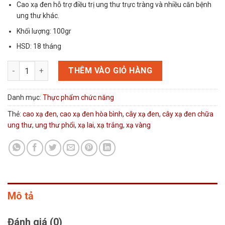
Cao xạ đen hỗ trợ điều trị ung thư trực tràng và nhiều căn bệnh
ung thư khác.
Khối lượng: 100gr
HSD: 18 tháng
Cao xạ đen số lượng
THÊM VÀO GIỎ HÀNG
Danh mục:
Thực phẩm chức năng
Thẻ:
cao xạ đen
,
cao xạ đen hòa bình
,
cây xạ đen
,
cây xạ đen chữa
ung thư
,
ung thư phổi
,
xạ lai
,
xạ trắng
,
xạ vàng
Mô tả
Đánh giá (0)