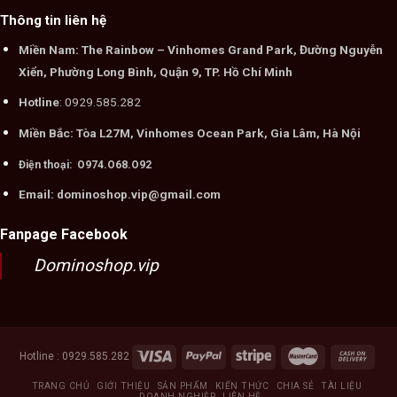
Thông tin liên hệ
Miền Nam: The Rainbow – Vinhomes Grand Park, Đường Nguyễn
Xiển, Phường Long Bình, Quận 9, TP. Hồ Chí Minh
Hotline
: 0929.585.282
Miền Bắc: Tòa L27M, Vinhomes Ocean Park, Gia Lâm, Hà Nội
Điện thoại: O974.O68.O92
Email: dominoshop.vip@gmail.com
Fanpage Facebook
Dominoshop.vip
Hotline : 0929.585.282
TRANG CHỦ
GIỚI THIỆU
SẢN PHẨM
KIẾN THỨC
CHIA SẺ
TÀI LIỆU
DOANH NGHIỆP
LIÊN HỆ