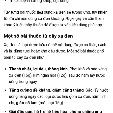
Trị các bệnh xương khớp, cột sống
Tùy từng bài thuốc liều dùng xạ đen sẽ tương ứng, tuy nhiên
tối đa chỉ nên dùng xạ đen khoảng 70g/ngày và cần tham
khảo ý kiến thầy thuốc để được tư vấn liều dùng phù hợp.
Một số bài thuốc từ cây xạ đen
Xạ đen là loại dược liệu có thể sử dụng được cả thân, cành
và lá, dùng tươi hoặc khô đều được. Một số bài thuốc phổ
biến từ cây xạ đen như:
Thanh nhiệt, lợi tiểu, thông kinh
: Phơi khô và sao vàng
xạ đen (15g), kim ngân hoa (12g), sau đó hãm lấy nước
uống trong ngày.
Tăng cường đề kháng, giảm căng thẳng
: Sắc lấy nước
uống hàng ngày các loại dược liệu gồm xạ đen, nấm linh
chi,
giảo cổ lam
(mỗi loại 15g).
Giải độc gan, hỗ trợ hệ tiêu hóa, phòng chống ung