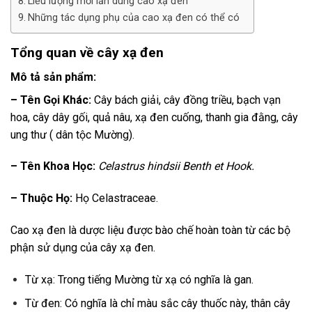
Liều lượng mỗi lần dùng cao xạ đen
Những tác dụng phụ của cao xạ đen có thể có
Tổng quan về cây xạ đen
Mô tả sản phẩm:
– Tên Gọi Khác:
Cây bách giải, cây đồng triều, bạch vạn
hoa, cây dây gối, quả nâu, xạ đen cuống, thanh gia đằng, cây
ung thư ( dân tộc Mường).
– Tên Khoa Học:
Celastrus hindsii Benth et Hook.
– Thuộc Họ:
Họ Celastraceae.
Cao xạ đen là dược liệu được bào chế hoàn toàn từ các bộ
phận sử dụng của cây xạ đen.
Từ xạ: Trong tiếng Mường từ xạ có nghĩa là gan.
Từ đen: Có nghĩa là chỉ màu sắc cây thuốc này, thân cây