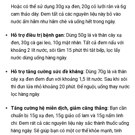
Hoặc có thể sử dụng 30g xạ đen, 20g cỏ lưỡi rắn và 6g
cam thảo dây. Đem tất cả các nguyên liệu này bỏ vào
nước ấm hãm như hãm chè và uống hết trong ngày.
Hỗ trợ điều trị bệnh gan:
Dùng 50g lá và thân cây xạ
đen, 30g cà gai leo, 10g mật nhân. Tất cả đem nấu với
khoảng 2 lít nước, sôi tầm 15 phút thì tắt bếp, lọc lấy
nước dùng uống hàng ngày.
Hỗ trợ tăng cường sức đề kháng:
Dùng 70g lá và thân
cây xạ đen đem đun với khoảng 1,5 lít nước. Sau khi sôi
thì đun lửa nhỏ khoảng 20 phút. Để nguội, uống thay nước
lọc hàng ngày.
Tăng cường hệ miễn dịch, giảm căng thẳng:
Bạn cần
chuẩn bị 15g xạ đen, 15g giảo cổ lam và 15g nấm linh
chi. Đem rát cả các nguyên liệu này sắc thành thuốc uống
hàng ngày. Sẽ giúp bạn có một cơ thể khỏe mạnh, tinh