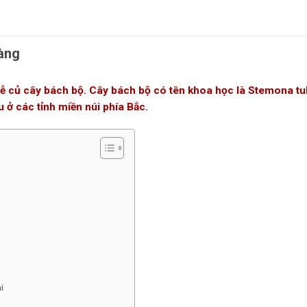
àng
rễ củ cây bách bộ. Cây bách bộ có tên khoa học là Stemona 
 ở các tỉnh miền núi phía Bắc.
i
n