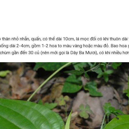
thân nhỏ nhẵn, quấn, có thể dài 10cm, lá mọc đối có khi thuôn dài 
cuống dài 2-4cm, gồm 1-2 hoa to màu vàng hoặc màu đỏ. Bao hoa g
 chùm gần đến 30 củ (nên mới gọi là Dây Ba Mươi), có khi nhiều hơ