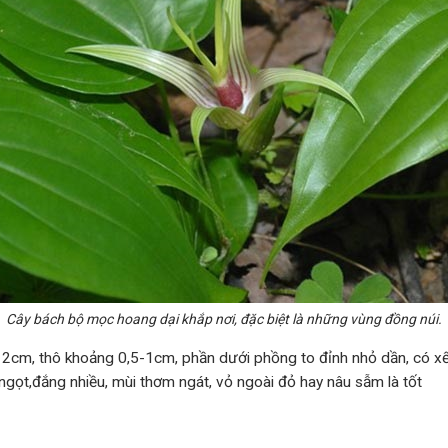
Cây bách bộ mọc hoang dại khắp nơi, đặc biệt là những vùng đồng núi.
-12cm, thô khoảng 0,5-1cm, phần dưới phồng to đỉnh nhỏ dần, có x
ngọt,đắng nhiều, mùi thơm ngát, vỏ ngoài đỏ hay nâu sẫm là tốt