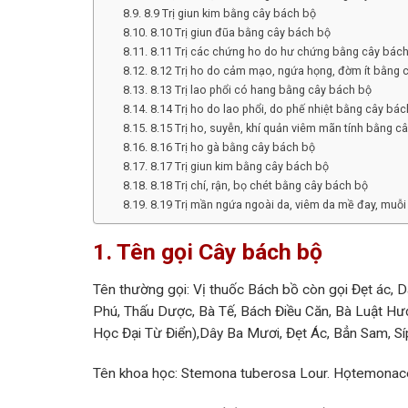
8.9 Trị giun kim bằng cây bách bộ
8.10 Trị giun đũa bằng cây bách bộ
8.11 Trị các chứng ho do hư chứng bằng cây bác
8.12 Trị ho do cảm mạo, ngứa họng, đờm ít bằng 
8.13 Trị lao phổi có hang bằng cây bách bộ
8.14 Trị ho do lao phổi, do phế nhiệt bằng cây bác
8.15 Trị ho, suyễn, khí quản viêm mãn tính bằng c
8.16 Trị ho gà bằng cây bách bộ
8.17 Trị giun kim bằng cây bách bộ
8.18 Trị chí, rận, bọ chét bằng cây bách bộ
8.19 Trị mần ngứa ngoài da, viêm da mề đay, muỗi
1. Tên gọi Cây bách bộ
Tên thường gọi: Vị thuốc Bách bồ còn gọi Đẹt ác
Phú, Thấu Dược, Bà Tế, Bách Điều Căn, Bà Luật 
Học Đại Từ Điển),Dây Ba Mươi, Đẹt Ác, Bẳn Sam, Síp
Tên khoa học: Stemona tuberosa Lour. Họtemona