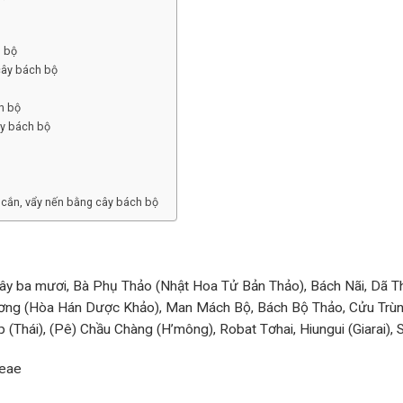
h bộ
cây bách bộ
h bộ
ây bách bộ
 cắn, vẩy nến bằng cây bách bộ
, Dây ba mươi, Bà Phụ Thảo (Nhật Hoa Tử Bản Thảo), Bách Nãi, D
Hương (Hòa Hán Dược Khảo), Man Mách Bộ, Bách Bộ Thảo, Cửu Trù
 (Thái), (Pê) Chầu Chàng (H’mông), Robat Tơhai, Hiungui (Giarai), 
ceae