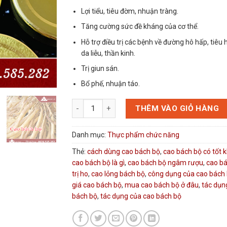
Lợi tiểu, tiêu đờm, nhuận tràng.
Tăng cường sức đề kháng của cơ thể.
Hỗ trợ điều trị các bệnh về đường hô hấp, tiêu 
da liễu, thần kinh.
Trị giun sán.
Bổ phế, nhuận táo.
Cao bách bộ Đại Việt số lượng
THÊM VÀO GIỎ HÀNG
Danh mục:
Thực phẩm chức năng
Thẻ:
cách dùng cao bách bộ
,
cao bách bộ có tốt 
cao bách bộ là gì
,
cao bách bộ ngâm rượu
,
cao bá
trị ho
,
cao lỏng bách bộ
,
công dụng của cao bách
giá cao bách bộ
,
mua cao bách bộ ở đâu
,
tác dụn
bách bộ
,
tác dụng của cao bách bộ