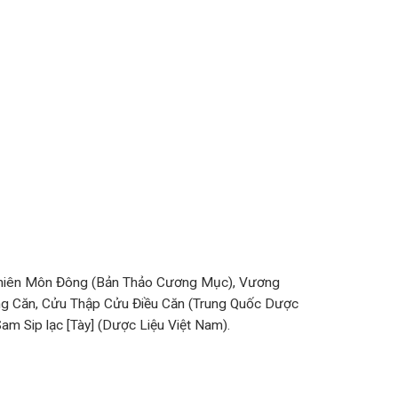
ã Thiên Môn Đông (Bản Thảo Cương Mục), Vương
ng Căn, Cửu Thập Cửu Điều Căn (Trung Quốc Dược
Sam Sip lạc [Tày] (Dược Liệu Việt Nam).