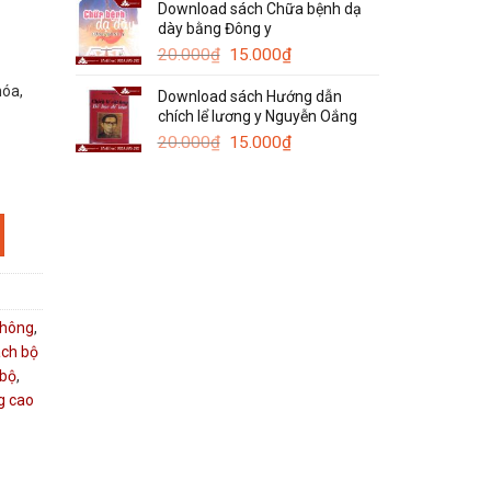
Download sách Chữa bệnh dạ
là:
tại
dày bằng Đông y
120.000₫.
là:
Giá
Giá
50.000₫.
20.000
₫
15.000
₫
gốc
hiện
hóa,
Download sách Hướng dẫn
là:
tại
chích lể lương y Nguyễn Oắng
20.000₫.
là:
Giá
15.000₫.
Giá
20.000
₫
15.000
₫
gốc
hiện
là:
tại
20.000₫.
là:
15.000₫.
không
,
ch bộ
 bộ
,
g cao