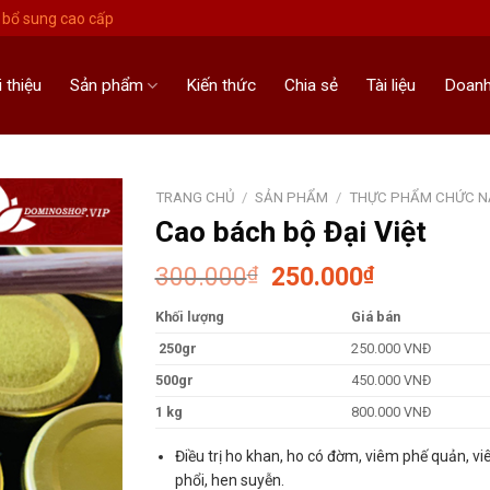
bổ sung cao cấp
i thiệu
Sản phẩm
Kiến thức
Chia sẻ
Tài liệu
Doanh
TRANG CHỦ
/
SẢN PHẨM
/
THỰC PHẨM CHỨC 
Cao bách bộ Đại Việt
Giá
Giá
300.000
250.000
₫
₫
gốc
hiện
Khối lượng
Giá bán
là:
tại
300.000₫.
là:
250gr
250.000 VNĐ
250.000₫.
500gr
450.000 VNĐ
1 kg
800.000 VNĐ
Điều trị ho khan, ho có đờm, viêm phế quản, v
phổi, hen suyễn.