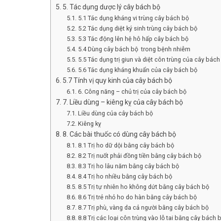
5. Tác dụng dược lý cây bách bộ
5.1 Tác dụng kháng vi trùng cây bách bộ
5.2 Tác dụng diệt ký sinh trùng cây bách bộ
5.3 Tác động lên hệ hô hấp cây bách bộ
5.4 Dùng cây bách bộ trong bệnh nhiễm
5.5 Tác dụng trị giun và diệt côn trùng của cây bách
5.6 Tác dụng kháng khuẩn của cây bách bộ
5.7 Tính vị quy kinh của cây bách bộ
6. Công năng – chủ trị của cây bách bộ
7. Liều dùng – kiêng kỵ của cây bách bộ
Liều dùng của cây bách bộ
Kiêng kỵ
8. Các bài thuốc có dùng cây bách bộ
8.1 Trị ho dữ dội bằng cây bách bộ
8.2 Trị nuốt phải đồng tiền bằng cây bách bộ
8.3 Trị ho lâu năm bằng cây bách bộ
8.4 Trị ho nhiều bằng cây bách bộ
8.5 Trị tự nhiên ho không dứt bằng cây bách bộ
8.6 Trị trẻ nhỏ ho do hàn bằng cây bách bộ
8.7 Trị phù, vàng da cả người bằng cây bách bộ
8.8 Trị các loại côn trùng vào lỗ tai bằng cây bách 