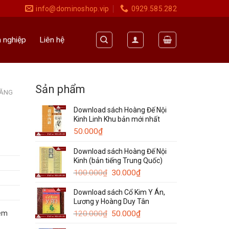
info@dominoshop.vip
0929.585.282
 nghiệp
Liên hệ
Sản phẩm
NĂNG
Download sách Hoàng Đế Nội
Kinh Linh Khu bản mới nhất
50.000
₫
Download sách Hoàng Đế Nội
Kinh (bản tiếng Trung Quốc)
Giá
Giá
100.000
₫
30.000
₫
gốc
hiện
Download sách Cổ Kim Y Án,
là:
tại
Lương y Hoàng Duy Tân
100.000₫.
là:
Giá
30.000₫.
Giá
120.000
₫
50.000
₫
iêm
gốc
hiện