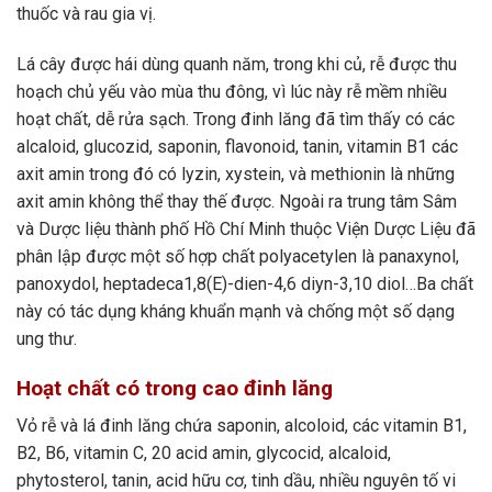
thuốc và rau gia vị.
Lá cây được hái dùng quanh năm, trong khi củ, rễ được thu
hoạch chủ yếu vào mùa thu đông, vì lúc này rễ mềm nhiều
hoạt chất, dễ rửa sạch. Trong đinh lăng đã tìm thấy có các
alcaloid, glucozid, saponin, flavonoid, tanin, vitamin B1 các
axit amin trong đó có lyzin, xystein, và methionin là những
axit amin không thể thay thế được. Ngoài ra trung tâm Sâm
và Dược liệu thành phố Hồ Chí Minh thuộc Viện Dược Liệu đã
phân lập được một số hợp chất polyacetylen là panaxynol,
panoxydol, heptadeca1,8(E)-dien-4,6 diyn-3,10 diol…Ba chất
này có tác dụng kháng khuẩn mạnh và chống một số dạng
ung thư.
Hoạt chất có trong cao đinh lăng
Vỏ rễ và lá đinh lăng chứa saponin, alcoloid, các vitamin B1,
B2, B6, vitamin C, 20 acid amin, glycocid, alcaloid,
phytosterol, tanin, acid hữu cơ, tinh dầu, nhiều nguyên tố vi