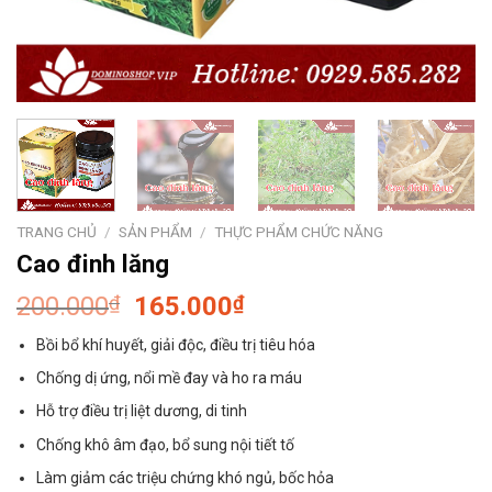
TRANG CHỦ
/
SẢN PHẨM
/
THỰC PHẨM CHỨC NĂNG
Cao đinh lăng
Giá
Giá
200.000
₫
165.000
₫
gốc
hiện
Bồi bổ khí huyết, giải độc, điều trị tiêu hóa
là:
tại
200.000₫.
là:
Chống dị ứng, nổi mề đay và ho ra máu
165.000₫.
Hỗ trợ điều trị liệt dương, di tinh
Chống khô âm đạo, bổ sung nội tiết tố
Làm giảm các triệu chứng khó ngủ, bốc hỏa