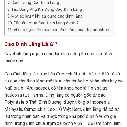
Cách Dùng Cao Đinh Lăng
Tác Dụng Phụ Khi Dùng Cao Đinh Lăng
Một số lưu ý khi sử dụng cao đinh lăng
Cần tìm mua Cao Đinh Lăng ở đâu?
Vì sao bạn nên mua cao đinh lăng của dominoshop
Cao Đinh Lăng Là Gì?
Cây đinh lăng ngoài dùng làm rau sống thì còn là một vị
thuốc quý
Cao đinh lăng là dược liệu được chiết xuất, bào chế từ rễ và
củ của cây đinh lăng-một loại cây thuộc họ Nhân sâm hay họ
Ngũ gia bì (Araliaceae), có tên khoa học là Polyscias
fruticosa (L.) Harms. Đinh lăng có nguồn gốc từ đảo
Polynésie ở Thái Bình Dương, được trồng ở Indonesia,
Malaysia, Campuchia, Lào… Ở Việt Nam, đinh lăng đã có từ
lâu trong nhân dân và được trồng khá phổ biến ở vườn gia
đình, trong đình chùa, trạm xá, bệnh viện. . . để làm cảnh, làm