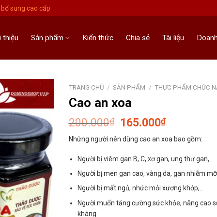
bổ sung cao cấp
i thiệu
Sản phẩm
Kiến thức
Chia sẻ
Tài liệu
Doanh
TRANG CHỦ
/
SẢN PHẨM
/
THỰC PHẨM CHỨC 
Cao an xoa
Giá
Giá
200.000
165.000
₫
₫
gốc
hiện
Những người nên dùng cao an xoa bao gồm:
là:
tại
200.000₫.
là:
Người bị viêm gan B, C, xơ gan, ung thư gan,…
165.000₫.
Người bị men gan cao, vàng da, gan nhiễm mỡ
Người bị mất ngủ, nhức mỏi xương khớp,…
Người muốn tăng cường sức khỏe, nâng cao s
kháng.