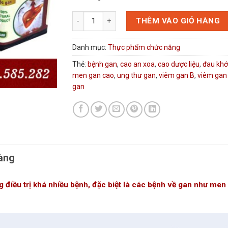
Cao an xoa số lượng
THÊM VÀO GIỎ HÀNG
Danh mục:
Thực phẩm chức năng
Thẻ:
bệnh gan
,
cao an xoa
,
cao dược liệu
,
đau kh
men gan cao
,
ung thư gan
,
viêm gan B
,
viêm gan
gan
àng
g điều trị khá nhiều bệnh, đặc biệt là các bệnh về gan như men