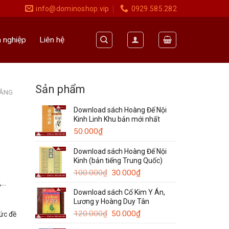
info@dominoshop.vip
0929.585.282
 nghiệp
Liên hệ
Sản phẩm
NĂNG
Download sách Hoàng Đế Nội
Kinh Linh Khu bản mới nhất
50.000
₫
Download sách Hoàng Đế Nội
Kinh (bản tiếng Trung Quốc)
Giá
Giá
100.000
₫
30.000
₫
gốc
hiện
,…
Download sách Cổ Kim Y Án,
là:
tại
Lương y Hoàng Duy Tân
100.000₫.
là:
Giá
30.000₫.
Giá
120.000
₫
50.000
₫
ức đề
gốc
hiện