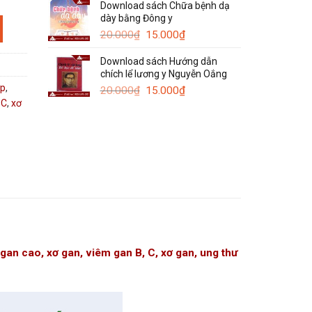
Download sách Chữa bệnh dạ
là:
tại
dày bằng Đông y
120.000₫.
là:
Giá
Giá
50.000₫.
20.000
₫
15.000
₫
gốc
hiện
Download sách Hướng dẫn
là:
tại
chích lể lương y Nguyễn Oắng
20.000₫.
là:
ớp
,
Giá
15.000₫.
Giá
20.000
₫
15.000
₫
gốc
hiện
 C
,
xơ
là:
tại
20.000₫.
là:
15.000₫.
 gan cao, xơ gan, viêm gan B, C, xơ gan, ung thư