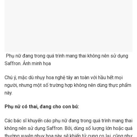
Phụ nữ đang trong quá trình mang thai không nên sử dụng
Saffron. Ảnh minh họa
Chú ý, mặc dù nhụy hoa nghệ tây an toàn với hầu hết mọi
người, nhưng một số trường hợp không nên dùng thực phẩm
này.
Phụ nữ có thai, đang cho con bú:
Các bác sĩ khuyến cáo phụ nữ đang trong quá trình mang thai
không nên sử dụng Saffron. Bởi, dùng số lượng lớn hoặc quá
thường xuyên nhụy hoa này sẽ khiến tử cung co lại, cũng như
dễ gây sẩy thai.
Ngoài ra, tuy vẫn chưa có nghiên cứu hay khảo sát chứng
minh nhụy hoa nghệ tây sẽ ảnh hưởng đến phụ nữ cho con
bú, nhưng giới chuyên môn vẫn khuyên các bà mẹ không nên