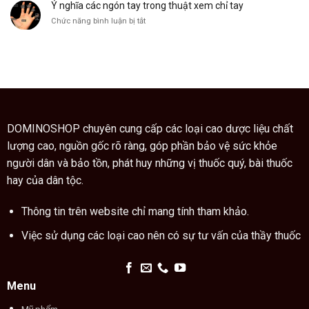
thuật
đúng
xem
cách
chỉ
DOMINOSHOP chuyên cung cấp các loại cao dược liệu chất
tay
lượng cao, nguồn gốc rõ ràng, góp phần bảo vệ sức khỏe
người dân và bảo tồn, phát huy những vị thuốc quý, bài thuốc
hay của dân tộc.
Thông tin trên website chỉ mang tính tham khảo.
Việc sử dụng các loại cao nên có sự tư vấn của thầy thuốc
Menu
Mỹ phẩm
Cao dược liệu
Cao động vật
Kiến thức
Chia sẻ