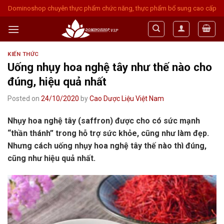
Skip
Dominoshop chuyên thực phẩm chức năng, thực phẩm bổ sung cao cấp
to
content
KIẾN THỨC
Uống nhụy hoa nghệ tây như thế nào cho
đúng, hiệu quả nhất
Posted on
24/10/2020
by
Cao Dược Liệu Việt Nam
Nhụy hoa nghệ tây (saffron) được cho có sức mạnh
“thần thánh” trong hỗ trợ sức khỏe, cũng như làm đẹp.
Nhưng cách uống nhụy hoa nghệ tây thế nào thì đúng,
cũng như hiệu quả nhất.