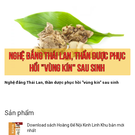
Nghệ đắng Thái Lan, thần dược phục hồi "vùng kín" sau sinh
Sản phẩm
Download sách Hoàng Đế Nội Kinh Linh Khu bản mới
nhất
50.000
₫
Download sách Hoàng Đế Nội Kinh (bản tiếng Trung
Quốc)
Giá
Giá
100.000
₫
30.000
₫
gốc
hiện
Download sách Cổ Kim Y Án, Lương y Hoàng Duy Tân
là:
tại