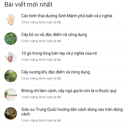
ở
Chức năng bình luận bị tắt
đường
Cây
Sinh
bồ
Mệnh
10 gò trong lòng bàn tay và ý nghĩa của nó
cu
phổ
ở
Chức năng bình luận bị tắt
vẽ,
biến
10
đặc
và
gò
điểm
ý
Cây xương khỉ, đặc điểm và công dụng
trong
và
nghĩa
ở
Chức năng bình luận bị tắt
lòng
công
Cây
bàn
dụng
xương
tay
Không chỉ làm cảnh, cây ngũ gia bì còn là vị thuốc quý
khỉ,
và
ở
Chức năng bình luận bị tắt
đặc
ý
Không
điểm
nghĩa
chỉ
và
của
Giáo sư Trung Quốc hướng dẫn cách dùng cao trăn đúng
làm
công
nó
cách
cảnh,
dụng
ở
Chức năng bình luận bị tắt
cây
Giáo
ngũ
sư
Ý nghĩa các ngón tay trong thuật xem chỉ tay
gia
Trung
bì
ở
Chức năng bình luận bị tắt
Quốc
còn
Ý
hướng
là
nghĩa
dẫn
vị
các
cách
thuốc
ngón
dùng
quý
tay
cao
trong
trăn