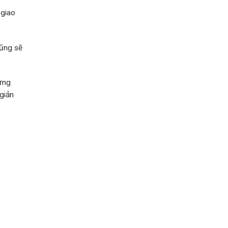
 giao
cũng sẽ
hưng
giản