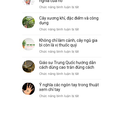
nghĩa của nó
biến
vẽ,
ở
Chức năng bình luận bị tắt
và
đặc
10
ý
điểm
gò
nghĩa
Cây xương khỉ, đặc điểm và công
và
trong
dụng
công
lòng
ở
Chức năng bình luận bị tắt
dụng
bàn
Cây
tay
xương
Không chỉ làm cảnh, cây ngũ gia
và
khỉ,
bì còn là vị thuốc quý
ý
đặc
ở
Chức năng bình luận bị tắt
nghĩa
điểm
Không
của
và
chỉ
nó
Giáo sư Trung Quốc hướng dẫn
công
làm
cách dùng cao trăn đúng cách
dụng
cảnh,
ở
Chức năng bình luận bị tắt
cây
Giáo
ngũ
sư
Ý nghĩa các ngón tay trong thuật
gia
Trung
xem chỉ tay
bì
Quốc
ở
Chức năng bình luận bị tắt
còn
hướng
Ý
là
dẫn
nghĩa
vị
cách
các
thuốc
dùng
ngón
quý
cao
tay
trăn
trong
đúng
thuật