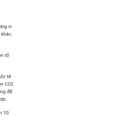
cách
xem
chỉ
tay
ơng vì
 khác,
ôn tổ
uốc tê
ser CO2
ông để
hợp.
n 10