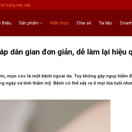
bổ sung cao cấp
i thiệu
Sản phẩm
Kiến thức
Chia sẻ
Tài liệu
Doanh
 dân gian đơn giản, dễ làm lại hiệu 
ơm, mụn cóc là một bệnh ngoài da. Tuy không gây nguy hiểm 
g ngày và tính thẩm mỹ. Bệnh có thể xảy ra ở mọi lứa tuổi nh