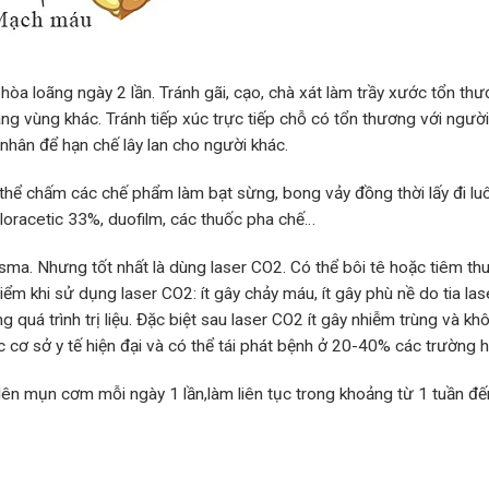
òa loãng ngày 2 lần. Tránh gãi, cạo, chà xát làm trầy xước tổn thư
ang vùng khác. Tránh tiếp xúc trực tiếp chỗ có tổn thương với người
nhân để hạn chế lây lan cho người khác.
ó thể chấm các chế phẩm làm bạt sừng, bong vảy đồng thời lấy đi lu
chloracetic 33%, duofilm, các thuốc pha chế…
asma. Nhưng tốt nhất là dùng laser CO2. Có thể bôi tê hoặc tiêm th
iểm khi sử dụng laser CO2: ít gây chảy máu, ít gây phù nề do tia la
quá trình trị liệu. Đặc biệt sau laser CO2 ít gây nhiễm trùng và kh
c cơ sở y tế hiện đại và có thể tái phát bệnh ở 20-40% các trường 
n mụn cơm mỗi ngày 1 lần,làm liên tục trong khoảng từ 1 tuần đế