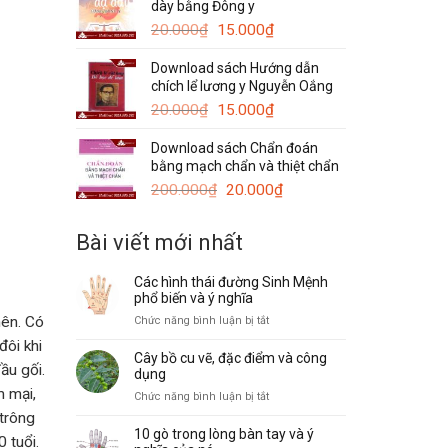
dày bằng Đông y
120.000₫.
là:
Giá
Giá
50.000₫.
20.000
₫
15.000
₫
gốc
hiện
Download sách Hướng dẫn
là:
tại
chích lể lương y Nguyễn Oắng
20.000₫.
là:
Giá
15.000₫.
Giá
20.000
₫
15.000
₫
gốc
hiện
Download sách Chẩn đoán
là:
tại
bằng mạch chẩn và thiệt chẩn
20.000₫.
là:
Giá
15.000₫.
Giá
200.000
₫
20.000
₫
gốc
hiện
là:
tại
Bài viết mới nhất
200.000₫.
là:
20.000₫.
Các hình thái đường Sinh Mệnh
phổ biến và ý nghĩa
nên. Có
ở
Chức năng bình luận bị tắt
Các
đôi khi
hình
Cây bồ cu vẽ, đặc điểm và công
ầu gối.
thái
dụng
đường
m mại,
ở
Chức năng bình luận bị tắt
Sinh
Cây
 trông
Mệnh
bồ
10 gò trong lòng bàn tay và ý
phổ
 tuổi.
cu