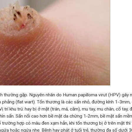
ệnh thường gặp. Nguyên nhân do Human papilloma virut (HPV) gây 
m phẳng (flat wart). Tổn thương là các sẩn nhỏ, đường kính 1-3mm, 
trí khu trú: hay bị ở mặt (trán, má, cằm), mu tay, mu chân, cổ tay, đ
ghìn sẩn. Sẩn nổi cao hơn bề mặt da chừng 1-2mm, bề mặt sẩn mề
 trường hợp có màu đen xạm hẳn, khi tổn thương bị ở trên mặt thì
gứa hoặc ngứa nhẹ. Bệnh hay phát ở tuổi trẻ, thường đa số dưới 30