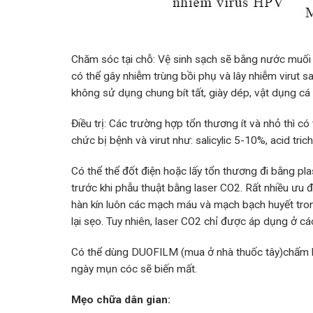
Chăm sóc tại chỗ: Vệ sinh sạch sẽ bằng nước muối h
có thể gây nhiễm trùng bồi phụ và lây nhiễm virut s
không sử dụng chung bít tất, giày dép, vật dụng cá 
Điều trị: Các trường hợp tổn thương ít và nhỏ thì c
chức bị bệnh và virut như: salicylic 5-10%, acid tri
Có thể thể đốt điện hoặc lấy tổn thương đi bằng pl
trước khi phẫu thuật bằng laser CO2. Rất nhiều ưu đ
hàn kín luôn các mạch máu và mạch bạch huyết trong 
lại sẹo. Tuy nhiên, laser CO2 chỉ được áp dụng ở cá
Có thể dùng DUOFILM (mua ở nhà thuốc tây)chấm lê
ngày mụn cóc sẽ biến mất.
Mẹo chữa dân gian: