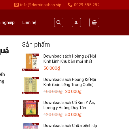
info@dominoshop.vip
0929.585.282
 nghiệp
Liên hệ
Sản phẩm
quả
Download sách Hoàng Đế Nội
Kinh Linh Khu bản mới nhất
50.000
₫
đến
Download sách Hoàng Đế Nội
ưng
Kinh (bản tiếng Trung Quốc)
Giá
Giá
100.000
₫
30.000
₫
gốc
hiện
Download sách Cổ Kim Y Án,
là:
tại
Lương y Hoàng Duy Tân
100.000₫.
là:
Giá
30.000₫.
Giá
120.000
₫
50.000
₫
gốc
hiện
Download sách Chữa bệnh dạ
là:
tại