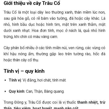
Giới thiệu về cây Trâu Cổ
Trâu Cổ là một loại dây leo thường xanh, thân mềm lúc non,
sau già hóa gỗ, có rễ bám vào tường, đá hoặc cây khác. Lá
nhỏ, hình bầu dục hoặc hình tim, mặt trên xanh thẫm, mặt
dưới xanh nhạt. Hoa đơn tính, mọc ở nách lá, quả nhỏ hình
trứng, khi chín có màu vàng cam.
Cây phân bố nhiều ở các tỉnh miền núi, ven rừng, các vùng có
khí hậu nóng ẩm, thường gặp leo trên tường rào, hốc đá
hoặc thân cây cổ thụ.
Tính vị – quy kinh
Tính vị
: Vị đắng, hơi chát, tính mát.
Quy kinh
: Can, Thận, Bàng quang.
Trong Đông y, Trâu Cổ được coi là vị thuốc
thanh nhiệt, trừ
thấp, tiêu viêm, hoạt huyết, mạnh gân cốt
.