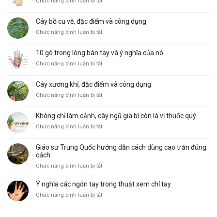
ở
Chức năng bình luận bị tắt
Các
hình
Cây bồ cu vẽ, đặc điểm và công dụng
thái
ở
Chức năng bình luận bị tắt
đường
Cây
Sinh
bồ
Mệnh
10 gò trong lòng bàn tay và ý nghĩa của nó
cu
phổ
ở
Chức năng bình luận bị tắt
vẽ,
biến
10
đặc
và
gò
điểm
ý
Cây xương khỉ, đặc điểm và công dụng
trong
và
nghĩa
ở
Chức năng bình luận bị tắt
lòng
công
Cây
bàn
dụng
xương
tay
Không chỉ làm cảnh, cây ngũ gia bì còn là vị thuốc quý
khỉ,
và
ở
Chức năng bình luận bị tắt
đặc
ý
Không
điểm
nghĩa
chỉ
và
của
Giáo sư Trung Quốc hướng dẫn cách dùng cao trăn đúng
làm
công
nó
cách
cảnh,
dụng
ở
Chức năng bình luận bị tắt
cây
Giáo
ngũ
sư
Ý nghĩa các ngón tay trong thuật xem chỉ tay
gia
Trung
bì
ở
Chức năng bình luận bị tắt
Quốc
còn
Ý
hướng
là
nghĩa
dẫn
vị