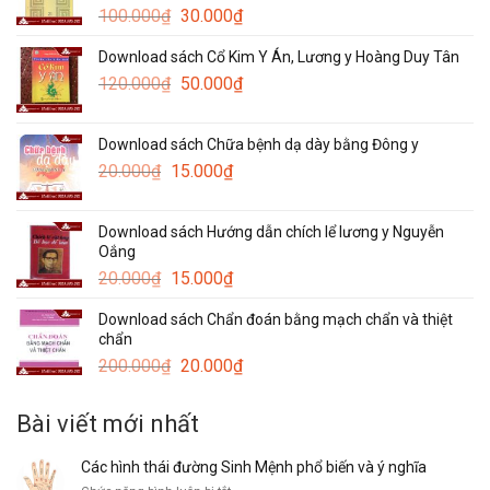
Giá
Giá
100.000
₫
30.000
₫
gốc
hiện
Download sách Cổ Kim Y Án, Lương y Hoàng Duy Tân
là:
tại
Giá
Giá
120.000
₫
100.000₫.
50.000
₫
là:
gốc
hiện
30.000₫.
là:
tại
Download sách Chữa bệnh dạ dày bằng Đông y
120.000₫.
là:
Giá
Giá
20.000
₫
15.000
₫
50.000₫.
gốc
hiện
là:
tại
Download sách Hướng dẫn chích lể lương y Nguyễn
20.000₫.
là:
Oắng
15.000₫.
Giá
Giá
20.000
₫
15.000
₫
gốc
hiện
Download sách Chẩn đoán bằng mạch chẩn và thiệt
là:
tại
chẩn
20.000₫.
là:
Giá
Giá
200.000
₫
20.000
₫
15.000₫.
gốc
hiện
là:
tại
Bài viết mới nhất
200.000₫.
là:
20.000₫.
Các hình thái đường Sinh Mệnh phổ biến và ý nghĩa