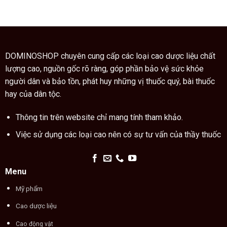
các
cách
thuốc
ngón
dùng
quý
tay
cao
trong
trăn
thuật
đúng
xem
cách
chỉ
DOMINOSHOP chuyên cung cấp các loại cao dược liệu chất
tay
lượng cao, nguồn gốc rõ ràng, góp phần bảo vệ sức khỏe
người dân và bảo tồn, phát huy những vị thuốc quý, bài thuốc
hay của dân tộc.
Thông tin trên website chỉ mang tính tham khảo.
Việc sử dụng các loại cao nên có sự tư vấn của thầy thuốc
Menu
Mỹ phẩm
Cao dược liệu
Cao động vật