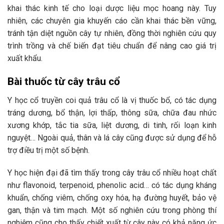
khai thác kinh tế cho loại dược liệu mọc hoang này. Tuy
nhiên, các chuyên gia khuyến cáo cần khai thác bền vững,
tránh tận diệt nguồn cây tự nhiên, đồng thời nghiên cứu quy
trình trồng và chế biến đạt tiêu chuẩn để nâng cao giá trị
xuất khẩu.
Bài thuốc từ cây trâu cổ
Y học cổ truyền coi quả trâu cổ là vị thuốc bổ, có tác dụng
tráng dương, bổ thận, lợi thấp, thông sữa, chữa đau nhức
xương khớp, tắc tia sữa, liệt dương, di tinh, rối loạn kinh
nguyệt… Ngoài quả, thân và lá cây cũng được sử dụng để hỗ
trợ điều trị một số bệnh.
Y học hiện đại đã tìm thấy trong cây trâu cổ nhiều hoạt chất
như flavonoid, terpenoid, phenolic acid… có tác dụng kháng
khuẩn, chống viêm, chống oxy hóa, hạ đường huyết, bảo vệ
gan, thận và tim mạch. Một số nghiên cứu trong phòng thí
nghiệm cũng cho thấy chiết xuất từ cây này có khả năng ức