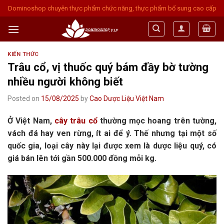
Skip
Dominoshop chuyên thực phẩm chức năng, thực phẩm bổ sung cao cấp
to
content
KIẾN THỨC
Trâu cổ, vị thuốc quý bám đầy bờ tường
nhiều người không biết
Posted on
15/08/2025
by
Cao Dược Liệu Việt Nam
Ở Việt Nam,
cây trâu cổ
thường mọc hoang trên tường,
vách đá hay ven rừng, ít ai để ý. Thế nhưng tại một số
quốc gia, loại cây này lại được xem là dược liệu quý, có
giá bán lên tới gần 500.000 đồng mỗi kg.