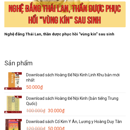
Nghệ đắng Thái Lan, thần dược phục hồi "vùng kín" sau sinh
Sản phẩm
Download sách Hoàng Đế Nội Kinh Linh Khu bản mới
nhất
50.000
₫
Download sách Hoàng Đế Nội Kinh (bản tiếng Trung
Quốc)
Giá
Giá
100.000
₫
30.000
₫
gốc
hiện
Download sách Cổ Kim Y Án, Lương y Hoàng Duy Tân
là:
tại
Giá
Giá
120.000
₫
100.000₫.
50.000
₫
là: