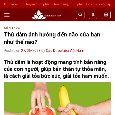
Skip
Dominoshop chuyên thực phẩm chức năng, thực phẩm bổ sung cao cấp
to
content
KIẾN THỨC
Thủ dâm ảnh hưởng đến não của bạn
như thế nào?
Posted on
27/06/2023
by
Cao Dược Liệu Việt Nam
Thủ dâm là hoạt động mang tính bản năng
của con người, giúp bản thân tự thỏa mãn,
là cách giải tỏa bức xúc, giải tỏa ham muốn.