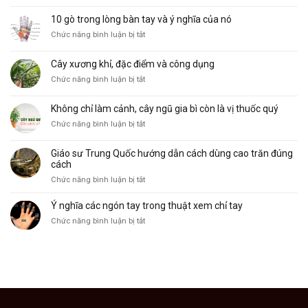
Cây
Sinh
bồ
Mệnh
10 gò trong lòng bàn tay và ý nghĩa của nó
cu
phổ
ở
Chức năng bình luận bị tắt
vẽ,
biến
10
đặc
và
gò
điểm
ý
Cây xương khỉ, đặc điểm và công dụng
trong
và
nghĩa
ở
Chức năng bình luận bị tắt
lòng
công
Cây
bàn
dụng
xương
tay
Không chỉ làm cảnh, cây ngũ gia bì còn là vị thuốc quý
khỉ,
và
ở
Chức năng bình luận bị tắt
đặc
ý
Không
điểm
nghĩa
chỉ
và
của
Giáo sư Trung Quốc hướng dẫn cách dùng cao trăn đúng
làm
công
nó
cách
cảnh,
dụng
ở
Chức năng bình luận bị tắt
cây
Giáo
ngũ
sư
Ý nghĩa các ngón tay trong thuật xem chỉ tay
gia
Trung
bì
ở
Chức năng bình luận bị tắt
Quốc
còn
Ý
hướng
là
nghĩa
dẫn
vị
các
cách
thuốc
ngón
dùng
quý
tay
cao
trong
trăn
thuật
đúng