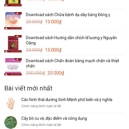
gốc
hiện
30.000₫.
là:
tại
Download sách Chữa bệnh dạ dày bằng Đông y
120.000₫.
là:
Giá
Giá
20.000
₫
15.000
₫
50.000₫.
gốc
hiện
là:
tại
Download sách Hướng dẫn chích lể lương y Nguyễn
20.000₫.
là:
Oắng
15.000₫.
Giá
Giá
20.000
₫
15.000
₫
gốc
hiện
Download sách Chẩn đoán bằng mạch chẩn và thiệt
là:
tại
chẩn
20.000₫.
là:
Giá
Giá
200.000
₫
20.000
₫
15.000₫.
gốc
hiện
là:
tại
Bài viết mới nhất
200.000₫.
là:
20.000₫.
Các hình thái đường Sinh Mệnh phổ biến và ý nghĩa
ở
Chức năng bình luận bị tắt
Các
hình
Cây bồ cu vẽ, đặc điểm và công dụng
thái
ở
Chức năng bình luận bị tắt
đường