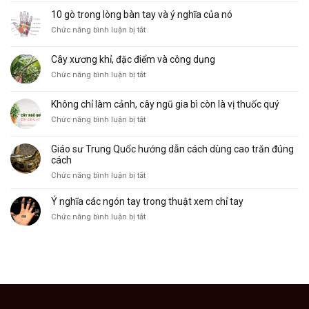
bồ
Mệnh
10 gò trong lòng bàn tay và ý nghĩa của nó
cu
phổ
ở
Chức năng bình luận bị tắt
vẽ,
biến
10
đặc
và
gò
điểm
ý
Cây xương khỉ, đặc điểm và công dụng
trong
và
nghĩa
ở
Chức năng bình luận bị tắt
lòng
công
Cây
bàn
dụng
xương
tay
Không chỉ làm cảnh, cây ngũ gia bì còn là vị thuốc quý
khỉ,
và
ở
Chức năng bình luận bị tắt
đặc
ý
Không
điểm
nghĩa
chỉ
và
của
Giáo sư Trung Quốc hướng dẫn cách dùng cao trăn đúng
làm
công
nó
cách
cảnh,
dụng
ở
Chức năng bình luận bị tắt
cây
Giáo
ngũ
sư
Ý nghĩa các ngón tay trong thuật xem chỉ tay
gia
Trung
bì
ở
Chức năng bình luận bị tắt
Quốc
còn
Ý
hướng
là
nghĩa
dẫn
vị
các
cách
thuốc
ngón
dùng
quý
tay
cao
trong
trăn
thuật
đúng