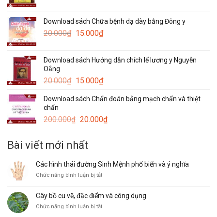
gốc
hiện
30.000₫.
là:
tại
Download sách Chữa bệnh dạ dày bằng Đông y
120.000₫.
là:
Giá
Giá
20.000
₫
15.000
₫
50.000₫.
gốc
hiện
là:
tại
Download sách Hướng dẫn chích lể lương y Nguyễn
20.000₫.
là:
Oắng
15.000₫.
Giá
Giá
20.000
₫
15.000
₫
gốc
hiện
Download sách Chẩn đoán bằng mạch chẩn và thiệt
là:
tại
chẩn
20.000₫.
là:
Giá
Giá
200.000
₫
20.000
₫
15.000₫.
gốc
hiện
là:
tại
Bài viết mới nhất
200.000₫.
là:
20.000₫.
Các hình thái đường Sinh Mệnh phổ biến và ý nghĩa
ở
Chức năng bình luận bị tắt
Các
hình
Cây bồ cu vẽ, đặc điểm và công dụng
thái
ở
Chức năng bình luận bị tắt
đường
Cây
Sinh