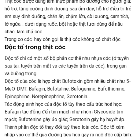
Thịt cóc được dùng làm thực phẩm bổ dưỡng cho người già;
hỗ trợ, tăng cường dinh dưỡng sau ốm dậy; hỗ trợ điều trị trẻ
em suy dinh dưỡng, chán ăn, chậm lớn, còi xương, cam tích,
lở ngứa… dưới dạng ruốc, bột hoặc thịt tươi dùng để nấu
cháo, làm chả cóc…
Trong cơ cóc hay còn gọi là thịt cóc không có chất độc.
Độc tố trong thịt cóc
Độc tố chỉ có một số bộ phận cơ thể như nhựa cóc (ở tuyến
sau tai, tuyến trên mắt và các tuyến trên da cóc), trong gan
và buồng trứng.
Độc tố của cóc là hợp chất Bufotoxin gồm nhiều chất như 5-
MeO-DMT, Bufagin, Bufotaline, Bufogenine, Bufothionine,
Epinephrine, Norepinephrine, Serotonin…
Tác động sinh học của độc tố tùy theo cấu trúc hoá học:
Bufagin tác động đến tim mạch như nhóm Glycoside tim
mạch; Bufotenine gây ảo giác; Serotonin gây hạ huyết áp…
Thành phần độc tố thay đổi tuỳ theo loài cóc. Độc tố xâm
nhập vào cơ thể qua đường tiêu hóa gây ra ngộ độc cấp tính.