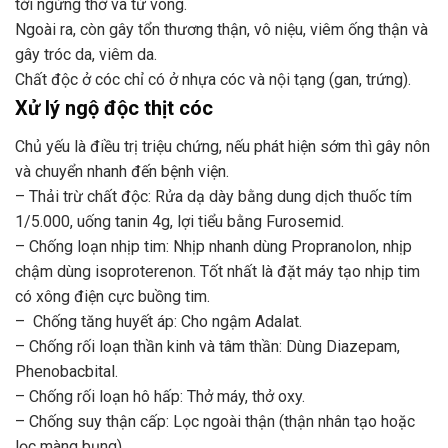
tới ngừng thở và tử vong.
Ngoài ra, còn gây tổn thương thận, vô niệu, viêm ống thận và
gây tróc da, viêm da.
Chất độc ở cóc chỉ có ở nhựa cóc và nội tạng (gan, trứng).
Xử lý ngộ độc thịt cóc
Chủ yếu là điều trị triệu chứng, nếu phát hiện sớm thì gây nôn
và chuyển nhanh đến bệnh viện.
– Thải trừ chất độc: Rửa dạ dày bằng dung dịch thuốc tím
1/5.000, uống tanin 4g, lợi tiểu bằng Furosemid.
– Chống loạn nhịp tim: Nhịp nhanh dùng Propranolon, nhịp
chậm dùng isoproterenon. Tốt nhất là đặt máy tạo nhịp tim
có xông điện cực buồng tim.
– Chống tăng huyết áp: Cho ngậm Adalat.
– Chống rối loạn thần kinh và tâm thần: Dùng Diazepam,
Phenobacbital.
– Chống rối loạn hô hấp: Thở máy, thở oxy.
– Chống suy thận cấp: Lọc ngoài thận (thận nhân tạo hoặc
lọc màng bụng).