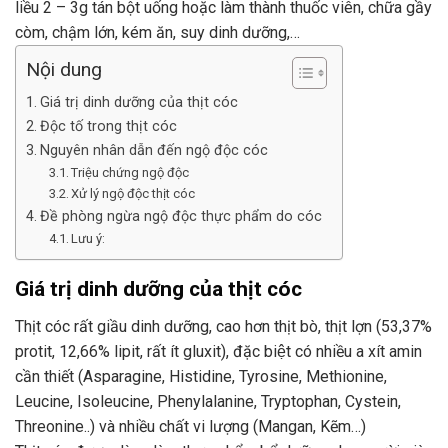
liều 2 – 3g tán bột uống hoặc làm thành thuốc viên, chữa gầy
còm, chậm lớn, kém ăn, suy dinh dưỡng,…
Nội dung
Giá trị dinh dưỡng của thịt cóc
Độc tố trong thịt cóc
Nguyên nhân dẫn đến ngộ độc cóc
Triệu chứng ngộ độc
Xử lý ngộ độc thịt cóc
Đề phòng ngừa ngộ độc thực phẩm do cóc
Lưu ý:
Giá trị dinh dưỡng của thịt cóc
Thịt cóc rất giầu dinh dưỡng, cao hơn thịt bò, thịt lợn (53,37%
protit, 12,66% lipit, rất ít gluxit), đặc biệt có nhiều a xít amin
cần thiết (Asparagine, Histidine, Tyrosine, Methionine,
Leucine, Isoleucine, Phenylalanine, Tryptophan, Cystein,
Threonine..) và nhiều chất vi lượng (Mangan, Kẽm…)