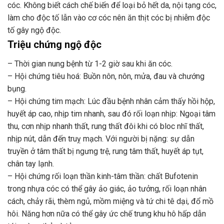
cóc. Không biết cách chế biến để loại bỏ hết da, nội tạng cóc,
làm cho độc tố lẫn vào cơ cóc nên ăn thịt cóc bị nhiễm độc
tố gây ngộ độc.
Triệu chứng ngộ độc
– Thời gian nung bệnh từ 1-2 giờ sau khi ăn cóc.
– Hội chứng tiêu hoá: Buồn nôn, nôn, mửa, đau và chướng
bụng.
– Hội chứng tim mạch: Lúc đầu bệnh nhân cảm thấy hồi hộp,
huyết áp cao, nhịp tim nhanh, sau đó rối loạn nhịp: Ngoại tâm
thu, cơn nhịp nhanh thất, rung thất đôi khi có bloc nhĩ thất,
nhịp nút, dẫn đến truỵ mạch. Với người bị nặng: sự dẫn
truyền ở tâm thất bị ngưng trệ, rung tâm thất, huyết áp tụt,
chân tay lạnh.
– Hội chứng rối loạn thần kinh-tâm thần: chất Bufotenin
trong nhựa cóc có thể gây ảo giác, ảo tưởng, rối loạn nhân
cách, chảy rãi, thèm ngủ, mồm miệng và tứ chi tê dại, đổ mồ
hôi. Năng hơn nữa có thể gây ức chế trung khu hô hấp dẫn