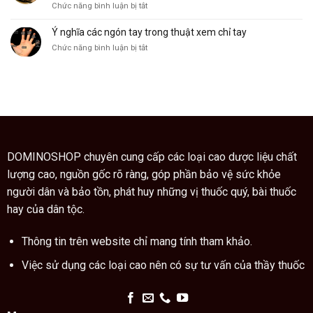
ở
Chức năng bình luận bị tắt
cây
Giáo
ngũ
sư
Ý nghĩa các ngón tay trong thuật xem chỉ tay
gia
Trung
bì
ở
Chức năng bình luận bị tắt
Quốc
còn
Ý
hướng
là
nghĩa
dẫn
vị
các
cách
thuốc
ngón
dùng
quý
tay
cao
trong
trăn
thuật
đúng
xem
cách
chỉ
DOMINOSHOP chuyên cung cấp các loại cao dược liệu chất
tay
lượng cao, nguồn gốc rõ ràng, góp phần bảo vệ sức khỏe
người dân và bảo tồn, phát huy những vị thuốc quý, bài thuốc
hay của dân tộc.
Thông tin trên website chỉ mang tính tham khảo.
Việc sử dụng các loại cao nên có sự tư vấn của thầy thuốc