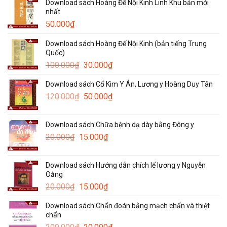
Download sách Hoàng Đế Nội Kinh Linh Khu bản mới
nhất
50.000
₫
Download sách Hoàng Đế Nội Kinh (bản tiếng Trung
Quốc)
Giá
Giá
100.000
₫
30.000
₫
gốc
hiện
Download sách Cổ Kim Y Án, Lương y Hoàng Duy Tân
là:
tại
Giá
Giá
120.000
₫
100.000₫.
50.000
₫
là:
gốc
hiện
30.000₫.
là:
tại
Download sách Chữa bệnh dạ dày bằng Đông y
120.000₫.
là:
Giá
Giá
20.000
₫
15.000
₫
50.000₫.
gốc
hiện
là:
tại
Download sách Hướng dẫn chích lể lương y Nguyễn
20.000₫.
là:
Oắng
15.000₫.
Giá
Giá
20.000
₫
15.000
₫
gốc
hiện
Download sách Chẩn đoán bằng mạch chẩn và thiệt
là:
tại
chẩn
20.000₫.
là:
Giá
Giá