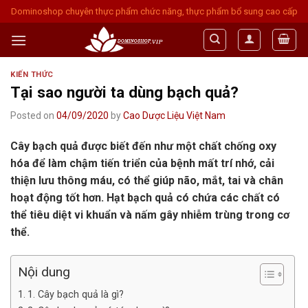
Skip
Dominoshop chuyên thực phẩm chức năng, thực phẩm bổ sung cao cấp
to
content
KIẾN THỨC
Tại sao người ta dùng bạch quả?
Posted on
04/09/2020
by
Cao Dược Liệu Việt Nam
Cây bạch quả được biết đến như một chất chống oxy
hóa để làm chậm tiến triển của bệnh mất trí nhớ, cải
thiện lưu thông máu, có thể giúp não, mắt, tai và chân
hoạt động tốt hơn. Hạt bạch quả có chứa các chất có
thể tiêu diệt vi khuẩn và nấm gây nhiễm trùng trong cơ
thể.
Nội dung
1. Cây bạch quả là gì?