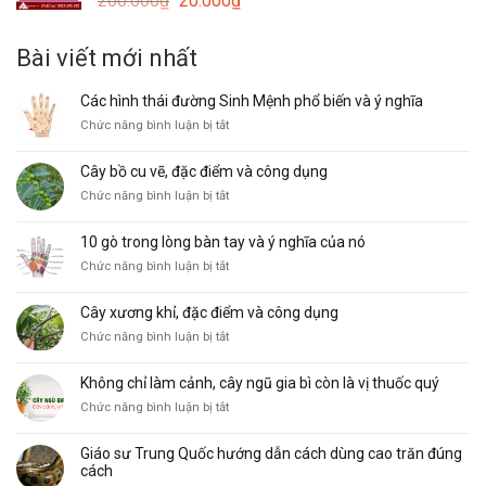
200.000
₫
20.000
₫
15.000₫.
gốc
hiện
là:
tại
Bài viết mới nhất
200.000₫.
là:
20.000₫.
Các hình thái đường Sinh Mệnh phổ biến và ý nghĩa
ở
Chức năng bình luận bị tắt
Các
hình
Cây bồ cu vẽ, đặc điểm và công dụng
thái
ở
Chức năng bình luận bị tắt
đường
Cây
Sinh
bồ
Mệnh
10 gò trong lòng bàn tay và ý nghĩa của nó
cu
phổ
ở
Chức năng bình luận bị tắt
vẽ,
biến
10
đặc
và
gò
điểm
ý
Cây xương khỉ, đặc điểm và công dụng
trong
và
nghĩa
ở
Chức năng bình luận bị tắt
lòng
công
Cây
bàn
dụng
xương
tay
Không chỉ làm cảnh, cây ngũ gia bì còn là vị thuốc quý
khỉ,
và
ở
Chức năng bình luận bị tắt
đặc
ý
Không
điểm
nghĩa
chỉ
và
của
Giáo sư Trung Quốc hướng dẫn cách dùng cao trăn đúng
làm
công
nó
cách
cảnh,
dụng