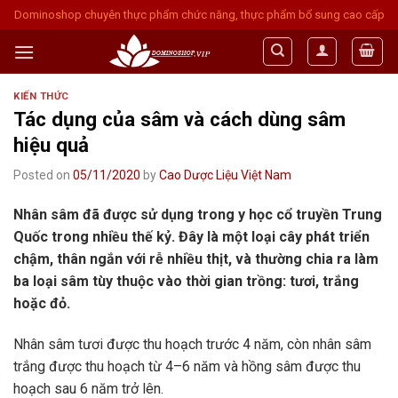
Skip
Dominoshop chuyên thực phẩm chức năng, thực phẩm bổ sung cao cấp
to
content
KIẾN THỨC
Tác dụng của sâm và cách dùng sâm
hiệu quả
Posted on
05/11/2020
by
Cao Dược Liệu Việt Nam
Nhân sâm đã được sử dụng trong y học cổ truyền Trung
Quốc trong nhiều thế kỷ. Đây là một loại cây phát triển
chậm, thân ngắn với rễ nhiều thịt, và thường chia ra làm
ba loại sâm tùy thuộc vào thời gian trồng: tươi, trắng
hoặc đỏ.
Nhân sâm tươi được thu hoạch trước 4 năm, còn nhân sâm
trắng được thu hoạch từ 4–6 năm và hồng sâm được thu
hoạch sau 6 năm trở lên.