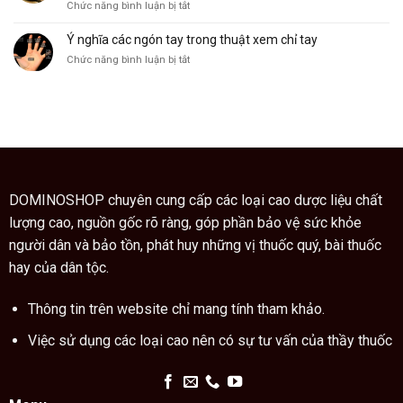
ở
Chức năng bình luận bị tắt
cây
Giáo
ngũ
sư
Ý nghĩa các ngón tay trong thuật xem chỉ tay
gia
Trung
bì
ở
Chức năng bình luận bị tắt
Quốc
còn
Ý
hướng
là
nghĩa
dẫn
vị
các
cách
thuốc
ngón
dùng
quý
tay
cao
trong
trăn
thuật
đúng
xem
cách
chỉ
DOMINOSHOP chuyên cung cấp các loại cao dược liệu chất
tay
lượng cao, nguồn gốc rõ ràng, góp phần bảo vệ sức khỏe
người dân và bảo tồn, phát huy những vị thuốc quý, bài thuốc
hay của dân tộc.
Thông tin trên website chỉ mang tính tham khảo.
Việc sử dụng các loại cao nên có sự tư vấn của thầy thuốc