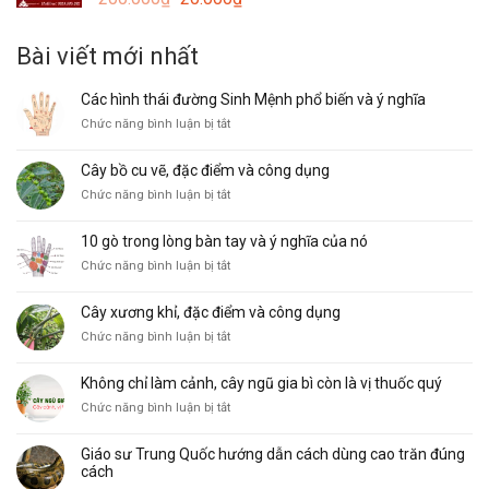
15.000₫.
gốc
hiện
là:
tại
Bài viết mới nhất
200.000₫.
là:
20.000₫.
Các hình thái đường Sinh Mệnh phổ biến và ý nghĩa
ở
Chức năng bình luận bị tắt
Các
hình
Cây bồ cu vẽ, đặc điểm và công dụng
thái
ở
Chức năng bình luận bị tắt
đường
Cây
Sinh
bồ
Mệnh
10 gò trong lòng bàn tay và ý nghĩa của nó
cu
phổ
ở
Chức năng bình luận bị tắt
vẽ,
biến
10
đặc
và
gò
điểm
ý
Cây xương khỉ, đặc điểm và công dụng
trong
và
nghĩa
ở
Chức năng bình luận bị tắt
lòng
công
Cây
bàn
dụng
xương
tay
Không chỉ làm cảnh, cây ngũ gia bì còn là vị thuốc quý
khỉ,
và
ở
Chức năng bình luận bị tắt
đặc
ý
Không
điểm
nghĩa
chỉ
và
của
Giáo sư Trung Quốc hướng dẫn cách dùng cao trăn đúng
làm
công
nó
cách
cảnh,
dụng