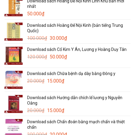
Download sách Hoàng Đế Nội Kinh Linh Khu bản mới
nhất
50.000
₫
Download sách Hoàng Đế Nội Kinh (bản tiếng Trung
Quốc)
Giá
Giá
100.000
₫
30.000
₫
gốc
hiện
Download sách Cổ Kim Y Án, Lương y Hoàng Duy Tân
là:
tại
Giá
Giá
120.000
₫
100.000₫.
50.000
₫
là:
gốc
hiện
30.000₫.
là:
tại
Download sách Chữa bệnh dạ dày bằng Đông y
120.000₫.
là:
Giá
Giá
20.000
₫
15.000
₫
50.000₫.
gốc
hiện
là:
tại
Download sách Hướng dẫn chích lể lương y Nguyễn
20.000₫.
là:
Oắng
15.000₫.
Giá
Giá
20.000
₫
15.000
₫
gốc
hiện
Download sách Chẩn đoán bằng mạch chẩn và thiệt
là:
tại
chẩn
20.000₫.
là:
Giá
Giá
200.000
₫
20.000
₫