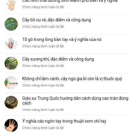
Các hình thái đường Sinh Mệnh phổ biến và ý nghĩa
ở
Chức năng bình luận bị tắt
Các
hình
Cây bồ cu vẽ, đặc điểm và công dụng
thái
ở
Chức năng bình luận bị tắt
đường
Cây
Sinh
bồ
Mệnh
10 gò trong lòng bàn tay và ý nghĩa của nó
cu
phổ
ở
Chức năng bình luận bị tắt
vẽ,
biến
10
đặc
và
gò
điểm
ý
Cây xương khỉ, đặc điểm và công dụng
trong
và
nghĩa
ở
Chức năng bình luận bị tắt
lòng
công
Cây
bàn
dụng
xương
tay
Không chỉ làm cảnh, cây ngũ gia bì còn là vị thuốc quý
khỉ,
và
ở
Chức năng bình luận bị tắt
đặc
ý
Không
điểm
nghĩa
chỉ
và
của
Giáo sư Trung Quốc hướng dẫn cách dùng cao trăn đúng
làm
công
nó
cách
cảnh,
dụng
ở
Chức năng bình luận bị tắt
cây
Giáo
ngũ
sư
Ý nghĩa các ngón tay trong thuật xem chỉ tay
gia
Trung
bì
ở
Chức năng bình luận bị tắt
Quốc
còn
Ý