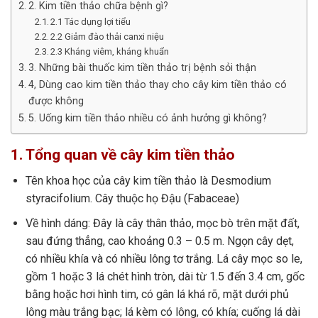
2. Kim tiền thảo chữa bệnh gì?
2.1 Tác dụng lợi tiểu
2.2 Giảm đào thải canxi niệu
2.3 Kháng viêm, kháng khuẩn
3. Những bài thuốc kim tiền thảo trị bệnh sỏi thận
4, Dùng cao kim tiền thảo thay cho cây kim tiền thảo có
được không
5. Uống kim tiền thảo nhiều có ảnh hưởng gì không?
1. Tổng quan về cây kim tiền thảo
Tên khoa học của cây kim tiền thảo là Desmodium
styracifolium. Cây thuộc họ Đậu (Fabaceae)
Về hình dáng: Đây là cây thân thảo, mọc bò trên mặt đất,
sau đứng thẳng, cao khoảng 0.3 – 0.5 m. Ngọn cây dẹt,
có nhiều khía và có nhiều lông tơ trắng. Lá cây mọc so le,
gồm 1 hoặc 3 lá chét hình tròn, dài từ 1.5 đến 3.4 cm, gốc
bằng hoặc hơi hình tim, có gân lá khá rõ, mặt dưới phủ
lông màu trắng bạc; lá kèm có lông, có khía; cuống lá dài