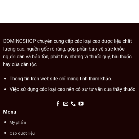
hướng
là
nghĩa
dẫn
vị
các
cách
thuốc
ngón
dùng
quý
tay
cao
trong
trăn
thuật
đúng
xem
cách
chỉ
DOMINOSHOP chuyên cung cấp các loại cao dược liệu chất
tay
lượng cao, nguồn gốc rõ ràng, góp phần bảo vệ sức khỏe
người dân và bảo tồn, phát huy những vị thuốc quý, bài thuốc
hay của dân tộc.
Thông tin trên website chỉ mang tính tham khảo.
Việc sử dụng các loại cao nên có sự tư vấn của thầy thuốc
Menu
Mỹ phẩm
Cao dược liệu