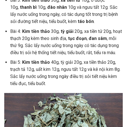
Bài 3:
Kim tiền thảo
30g,
xa tiền tử
10g, ô dược
10g,
thanh bì
10g,
đào nhân
10g và ngưu tất 12g. Sắc
lấy nước uống trong ngày, có tác dụng tốt trong trị bệnh
sỏi đường tiết niệu, tiểu buốt, kèm
táo bón
.
Bài 4:
Kim tiền thảo
30g,
tỳ giải
20g, xa tiền tử 20g, hoạt
thạch 20g kèm theo sinh địa,
tục đoạn
,
đan sâm
, mỗi
thứ 9g. Sắc lấy nước uống trong ngày có tác dụng trong
điều trị sỏi hệ thống tiết niệu, tiểu buốt, rắt, tiểu ra máu.
Bài 5:
Kim tiền thảo
40g, tỳ giải 20g, xa tiền thảo 20g,
trạch tả 12g, uất kim 12g, ngưu tất 12g và kê nội kim 8g.
Sắc lấy nước uống trong ngày điều trị sỏi tiết niệu kèm
tiểu đục, tiểu buốt.