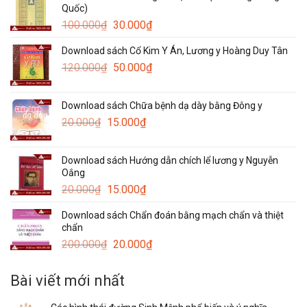
Quốc)
Giá
Giá
100.000
₫
30.000
₫
gốc
hiện
Download sách Cổ Kim Y Án, Lương y Hoàng Duy Tân
là:
tại
Giá
Giá
120.000
₫
100.000₫.
50.000
₫
là:
gốc
hiện
30.000₫.
là:
tại
Download sách Chữa bệnh dạ dày bằng Đông y
120.000₫.
là:
Giá
Giá
20.000
₫
15.000
₫
50.000₫.
gốc
hiện
là:
tại
Download sách Hướng dẫn chích lể lương y Nguyễn
20.000₫.
là:
Oắng
15.000₫.
Giá
Giá
20.000
₫
15.000
₫
gốc
hiện
Download sách Chẩn đoán bằng mạch chẩn và thiệt
là:
tại
chẩn
20.000₫.
là:
Giá
Giá
200.000
₫
20.000
₫
15.000₫.
gốc
hiện
là:
tại
Bài viết mới nhất
200.000₫.
là:
20.000₫.