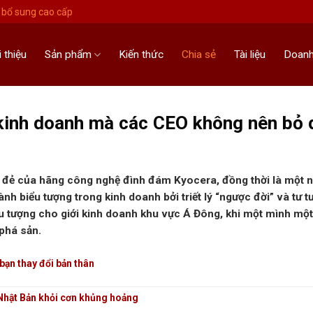
bổ sung cao cấp
i thiệu
Sản phẩm
Kiến thức
Chia sẻ
Tài liệu
Doanh
ý kinh doanh mà các CEO không nên bỏ 
 đẻ của hãng công nghệ đình đám Kyocera, đồng thời là một 
nh biểu tượng trong kinh doanh bởi triết lý “ngược đời” và tư 
u tượng cho giới kinh doanh khu vực Á Đông, khi một mình một
 phá sản.
bạn thay đổi bản thân
 Nhật Bản khỏi cơn khủng hoảng