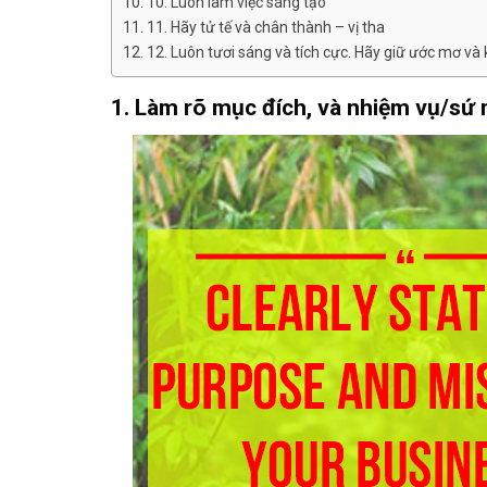
10. Luôn làm việc sáng tạo
11. Hãy tử tế và chân thành – vị tha
12. Luôn tươi sáng và tích cực. Hãy giữ ước mơ và 
1. Làm rõ mục đích, và nhiệm vụ/sứ