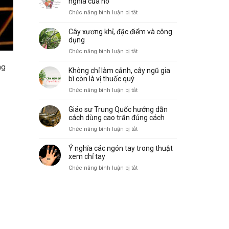
nghĩa của nó
biến
vẽ,
ở
Chức năng bình luận bị tắt
và
đặc
10
ý
điểm
gò
nghĩa
Cây xương khỉ, đặc điểm và công
và
trong
dụng
công
lòng
ở
Chức năng bình luận bị tắt
dụng
bàn
Cây
tay
ng
xương
Không chỉ làm cảnh, cây ngũ gia
và
khỉ,
bì còn là vị thuốc quý
ý
đặc
ở
Chức năng bình luận bị tắt
nghĩa
điểm
Không
của
và
chỉ
nó
Giáo sư Trung Quốc hướng dẫn
công
làm
cách dùng cao trăn đúng cách
dụng
cảnh,
ở
Chức năng bình luận bị tắt
cây
Giáo
ngũ
sư
Ý nghĩa các ngón tay trong thuật
gia
Trung
xem chỉ tay
bì
Quốc
ở
Chức năng bình luận bị tắt
còn
hướng
Ý
là
dẫn
nghĩa
vị
cách
các
thuốc
dùng
ngón
quý
cao
tay
trăn
trong
đúng
thuật