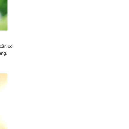
 cần có
àng.