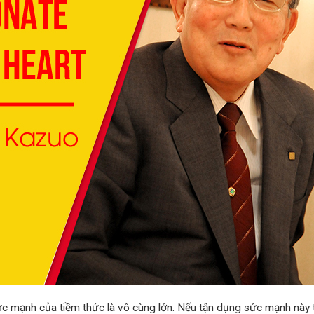
c mạnh của tiềm thức là vô cùng lớn. Nếu tận dụng sức mạnh này t