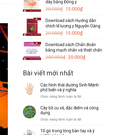
dày bằng Đông y
120.000₫.
là:
Giá
Giá
50.000₫.
20.000
₫
15.000
₫
gốc
hiện
Download sách Hướng dẫn
là:
tại
chích lể lương y Nguyễn Oắng
20.000₫.
là:
Giá
15.000₫.
Giá
20.000
₫
15.000
₫
gốc
hiện
Download sách Chẩn đoán
là:
tại
bằng mạch chẩn và thiệt chẩn
20.000₫.
là:
Giá
15.000₫.
Giá
200.000
₫
20.000
₫
gốc
hiện
là:
tại
Bài viết mới nhất
200.000₫.
là:
20.000₫.
Các hình thái đường Sinh Mệnh
phổ biến và ý nghĩa
ở
Chức năng bình luận bị tắt
Các
hình
Cây bồ cu vẽ, đặc điểm và công
thái
dụng
đường
ở
Chức năng bình luận bị tắt
Sinh
Cây
Mệnh
bồ
10 gò trong lòng bàn tay và ý
phổ
cu