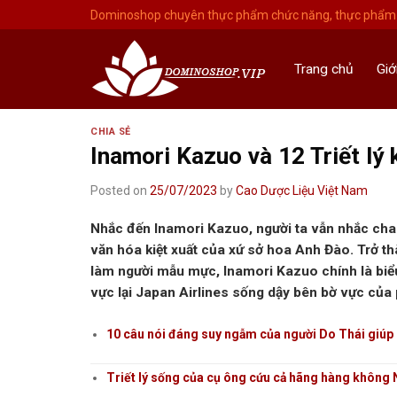
Skip
Dominoshop chuyên thực phẩm chức năng, thực phẩm 
to
content
Trang chủ
Giớ
CHIA SẺ
Inamori Kazuo và 12 Triết l
Posted on
25/07/2023
by
Cao Dược Liệu Việt Nam
Nhắc đến Inamori Kazuo, người ta vẫn nhắc cha
văn hóa kiệt xuất của xứ sở hoa Anh Đào. Trở thà
làm người mẫu mực, Inamori Kazuo chính là biể
vực lại Japan Airlines sống dậy bên bờ vực của
10 câu nói đáng suy ngẫm của người Do Thái giúp 
Triết lý sống của cụ ông cứu cả hãng hàng không