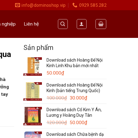
info@dominoshop.vip
0929.585.282
 nghiệp
Liên hệ
Sản phẩm
qua
Download sách Hoàng Đế Nội
Kinh Linh Khu bản mới nhất
50.000
₫
nhà
Download sách Hoàng Đế Nội
tưởng
Kinh (bản tiếng Trung Quốc)
 tay
Giá
Giá
100.000
₫
30.000
₫
gốc
hiện
Download sách Cổ Kim Y Án,
là:
tại
Lương y Hoàng Duy Tân
100.000₫.
là:
Giá
30.000₫.
Giá
120.000
₫
50.000
₫
gốc
hiện
Download sách Chữa bệnh dạ
là:
tại