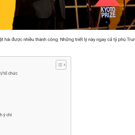
ặt hái được nhiều thành công. Những triết lý này ngay cả tỷ phú Tru
ị/tổ chức
h ý chí