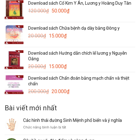
Download sách Cổ Kim Y Án, Lương y Hoàng Duy Tân
là:
tại
Giá
Giá
120.000
₫
100.000₫.
50.000
₫
là:
gốc
hiện
30.000₫.
là:
tại
Download sách Chữa bệnh dạ dày bằng Đông y
120.000₫.
là:
Giá
Giá
20.000
₫
15.000
₫
50.000₫.
gốc
hiện
là:
tại
Download sách Hướng dẫn chích lể lương y Nguyễn
20.000₫.
là:
Oắng
15.000₫.
Giá
Giá
20.000
₫
15.000
₫
gốc
hiện
Download sách Chẩn đoán bằng mạch chẩn và thiệt
là:
tại
chẩn
20.000₫.
là:
Giá
Giá
200.000
₫
20.000
₫
15.000₫.
gốc
hiện
là:
tại
Bài viết mới nhất
200.000₫.
là:
20.000₫.
Các hình thái đường Sinh Mệnh phổ biến và ý nghĩa
ở
Chức năng bình luận bị tắt
Các
hình