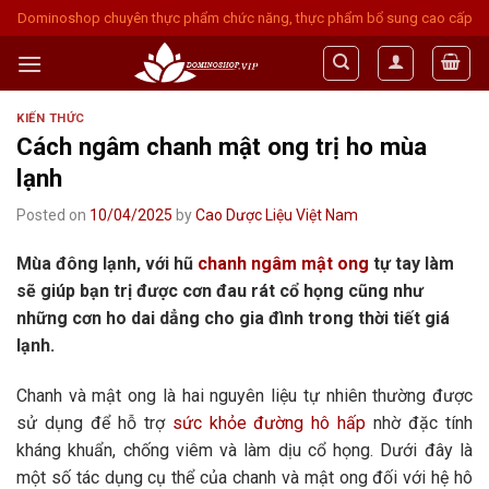
Skip
Dominoshop chuyên thực phẩm chức năng, thực phẩm bổ sung cao cấp
to
content
KIẾN THỨC
Cách ngâm chanh mật ong trị ho mùa
lạnh
Posted on
10/04/2025
by
Cao Dược Liệu Việt Nam
Mùa đông lạnh, với hũ
chanh ngâm mật ong
tự tay làm
sẽ giúp bạn trị được cơn đau rát cổ họng cũng như
những cơn ho dai dẳng cho gia đình trong thời tiết giá
lạnh.
Chanh và mật ong là hai nguyên liệu tự nhiên thường được
sử dụng để hỗ trợ
sức khỏe đường hô hấp
nhờ đặc tính
kháng khuẩn, chống viêm và làm dịu cổ họng. Dưới đây là
một số tác dụng cụ thể của chanh và mật ong đối với hệ hô