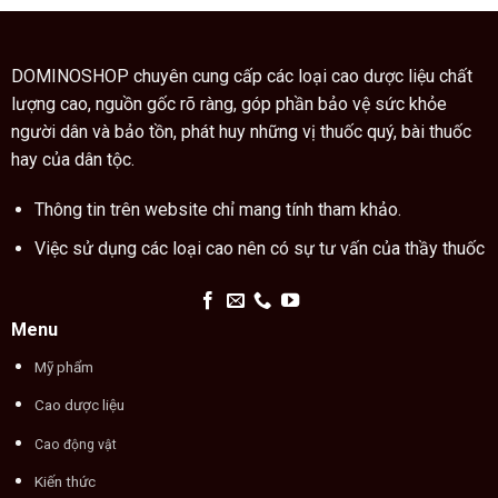
cao
trong
trăn
thuật
đúng
xem
cách
chỉ
DOMINOSHOP chuyên cung cấp các loại cao dược liệu chất
tay
lượng cao, nguồn gốc rõ ràng, góp phần bảo vệ sức khỏe
người dân và bảo tồn, phát huy những vị thuốc quý, bài thuốc
hay của dân tộc.
Thông tin trên website chỉ mang tính tham khảo.
Việc sử dụng các loại cao nên có sự tư vấn của thầy thuốc
Menu
Mỹ phẩm
Cao dược liệu
Cao động vật
Kiến thức