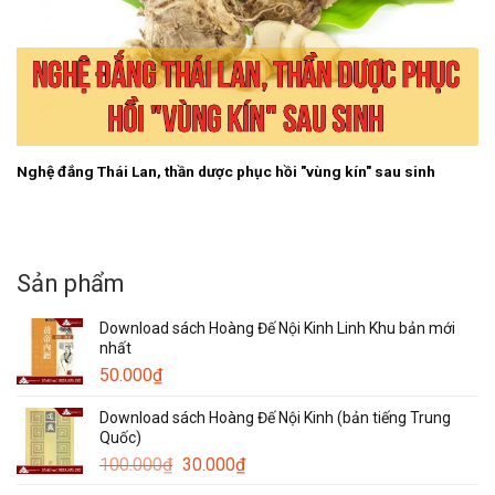
Nghệ đắng Thái Lan, thần dược phục hồi "vùng kín" sau sinh
Sản phẩm
Download sách Hoàng Đế Nội Kinh Linh Khu bản mới
nhất
50.000
₫
Download sách Hoàng Đế Nội Kinh (bản tiếng Trung
Quốc)
Giá
Giá
100.000
₫
30.000
₫
gốc
hiện