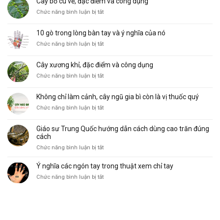
Cây bồ cu vẽ, đặc điểm và công dụng
thái
ở
Chức năng bình luận bị tắt
đường
Cây
Sinh
bồ
Mệnh
10 gò trong lòng bàn tay và ý nghĩa của nó
cu
phổ
ở
Chức năng bình luận bị tắt
vẽ,
biến
10
đặc
và
gò
điểm
ý
Cây xương khỉ, đặc điểm và công dụng
trong
và
nghĩa
ở
Chức năng bình luận bị tắt
lòng
công
Cây
bàn
dụng
xương
tay
Không chỉ làm cảnh, cây ngũ gia bì còn là vị thuốc quý
khỉ,
và
ở
Chức năng bình luận bị tắt
đặc
ý
Không
điểm
nghĩa
chỉ
và
của
Giáo sư Trung Quốc hướng dẫn cách dùng cao trăn đúng
làm
công
nó
cách
cảnh,
dụng
ở
Chức năng bình luận bị tắt
cây
Giáo
ngũ
sư
Ý nghĩa các ngón tay trong thuật xem chỉ tay
gia
Trung
bì
ở
Chức năng bình luận bị tắt
Quốc
còn
Ý
hướng
là
nghĩa
dẫn
vị
các
cách
thuốc
ngón
dùng
quý
tay