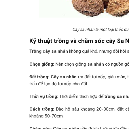
Cây sa nhân là một loại thảo d
Kỹ thuật trồng và chăm sóc cây Sa 
Trồng cây sa nhân
không quá khó, nhưng đòi hỏi s
Chọn giống:
Nên chọn giống
sa nhân
có nguồn gốc
Đất trồng:
Cây sa nhân
ưa đất tơi xốp, giàu mùn, 
trấu để tạo độ tơi xốp cho đất.
Thời vụ trồng:
Thời điểm thích hợp để
trồng sa nh
Cách trồng:
Đào hố sâu khoảng 20-30cm, đặt cây
khoảng 50-70cm.
Chăm sóc:
Cây sa nhân
cần được tưới nước đều đ