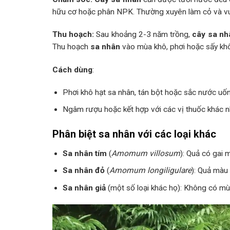
hữu cơ hoặc phân NPK. Thường xuyên làm cỏ và vu
Thu hoạch:
Sau khoảng 2-3 năm trồng,
cây sa nh
Thu hoạch
sa nhân
vào mùa khô, phơi hoặc sấy kh
Cách dùng
:
Phơi khô hạt sa nhân, tán bột hoặc sắc nước uố
Ngâm rượu hoặc kết hợp với các vị thuốc khác 
Phân biệt sa nhân với các loại khác
Sa nhân tím
(
Amomum villosum
): Quả có gai 
Sa nhân đỏ
(
Amomum longiligulare
): Quả màu 
Sa nhân giả
(một số loại khác họ): Không có mùi