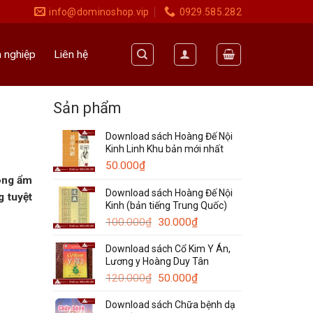
info@dominoshop.vip
0929.585.282
 nghiệp
Liên hệ
Sản phẩm
Download sách Hoàng Đế Nội
Kinh Linh Khu bản mới nhất
50.000
₫
rong ẩm
Download sách Hoàng Đế Nội
g tuyệt
Kinh (bản tiếng Trung Quốc)
Giá
Giá
100.000
₫
30.000
₫
gốc
hiện
Download sách Cổ Kim Y Án,
là:
tại
Lương y Hoàng Duy Tân
100.000₫.
là:
Giá
30.000₫.
Giá
120.000
₫
50.000
₫
gốc
hiện
Download sách Chữa bệnh dạ
là:
tại