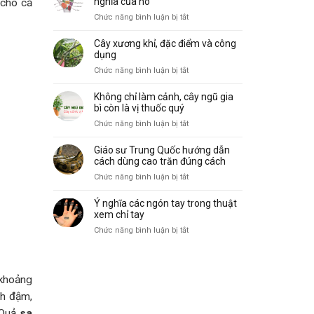
nghĩa của nó
 cho cả
biến
vẽ,
ở
Chức năng bình luận bị tắt
và
đặc
10
ý
điểm
gò
nghĩa
Cây xương khỉ, đặc điểm và công
và
trong
dụng
công
lòng
ở
Chức năng bình luận bị tắt
dụng
bàn
Cây
tay
xương
Không chỉ làm cảnh, cây ngũ gia
và
khỉ,
bì còn là vị thuốc quý
ý
đặc
ở
Chức năng bình luận bị tắt
nghĩa
điểm
Không
của
và
chỉ
nó
Giáo sư Trung Quốc hướng dẫn
công
làm
cách dùng cao trăn đúng cách
dụng
cảnh,
ở
Chức năng bình luận bị tắt
cây
Giáo
ngũ
sư
Ý nghĩa các ngón tay trong thuật
gia
Trung
xem chỉ tay
bì
Quốc
ở
Chức năng bình luận bị tắt
còn
hướng
Ý
là
dẫn
nghĩa
vị
cách
các
thuốc
dùng
ngón
quý
 khoảng
cao
tay
nh đậm,
trăn
trong
đúng
 Quả
sa
thuật