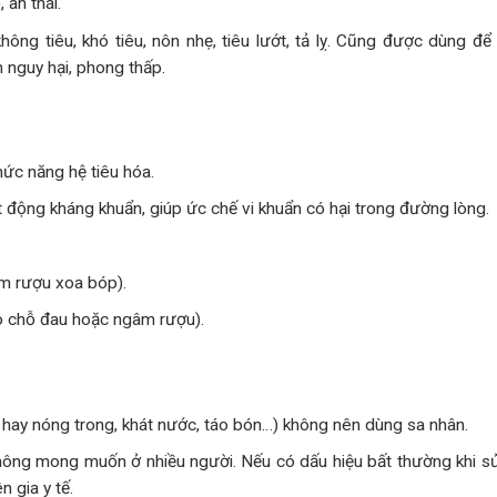
 an thái.
hông tiêu, khó tiêu, nôn nhẹ, tiêu lướt, tả lỵ. Cũng được dùng để 
m nguy hại, phong thấp.
hức năng hệ tiêu hóa.
 động kháng khuẩn, giúp ức chế vi khuẩn có hại trong đường lòng.
m rượu xoa bóp).
o chỗ đau hoặc ngâm rượu).
, hay nóng trong, khát nước, táo bón…) không nên dùng sa nhân.
hông mong muốn ở nhiều người. Nếu có dấu hiệu bất thường khi s
n gia y tế.