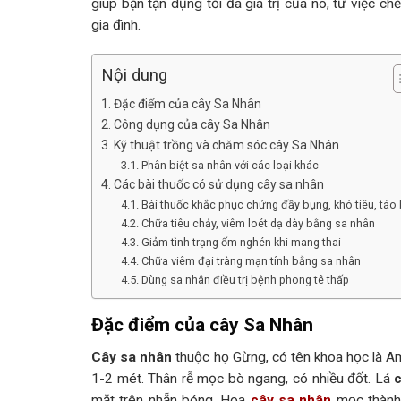
giúp bạn tận dụng tối đa giá trị của nó, từ việc
gia đình.
Nội dung
Đặc điểm của cây Sa Nhân
Công dụng của cây Sa Nhân
Kỹ thuật trồng và chăm sóc cây Sa Nhân
Phân biệt sa nhân với các loại khác
Các bài thuốc có sử dụng cây sa nhân
Bài thuốc khắc phục chứng đầy bụng, khó tiêu, táo
Chữa tiêu chảy, viêm loét dạ dày bằng sa nhân
Giảm tình trạng ốm nghén khi mang thai
Chữa viêm đại tràng mạn tính bằng sa nhân
Dùng sa nhân điều trị bệnh phong tê thấp
Đặc điểm của cây Sa Nhân
Cây sa nhân
thuộc họ Gừng, có tên khoa học là Am
1-2 mét. Thân rễ mọc bò ngang, có nhiều đốt. Lá
mặt trên nhẵn bóng. Hoa
cây sa nhân
mọc thành 