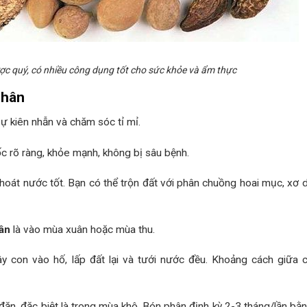
ược quý, có nhiều công dụng tốt cho sức khỏe và ẩm thực
Nhân
ự kiên nhẫn và chăm sóc tỉ mỉ.
 rõ ràng, khỏe mạnh, không bị sâu bệnh.
thoát nước tốt. Bạn có thể trộn đất với phân chuồng hoai mục, xơ d
ân
là vào mùa xuân hoặc mùa thu.
 con vào hố, lấp đất lại và tưới nước đều. Khoảng cách giữa 
ặn, đặc biệt là trong mùa khô. Bón phân định kỳ 2-3 tháng/lần bằ