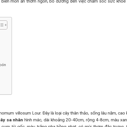
 chế biến món ăn thơm ngon, bổ dưỡng đến việc chăm sóc sức khỏe
 bón
omum villosum Lour. Đây là loại cây thân thảo, sống lâu năm, cao
cây sa nhân
hình mác, dài khoảng 20-40cm, rộng 4-8cm, màu xa
cụm từ gốc, màu trắng pha hồng nhạt, có mùi thơm đặc trưng.