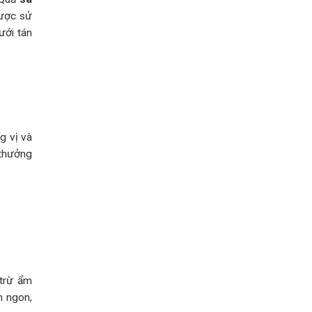
cách
xem
được sử
chỉ
ưới tán
tay
g vị và
 thưởng
(trừ ẩm
n ngon,