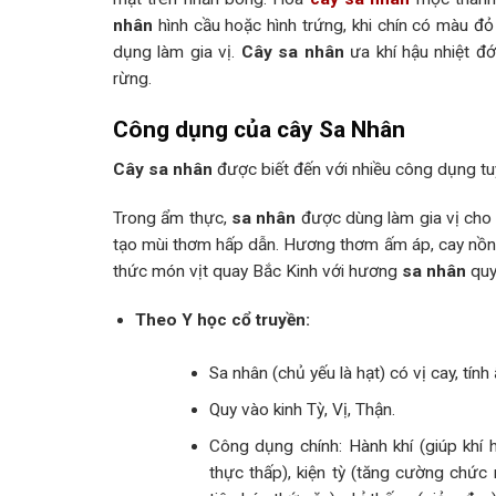
nhân
hình cầu hoặc hình trứng, khi chín có màu đ
dụng làm gia vị.
Cây sa nhân
ưa khí hậu nhiệt đ
rừng.
Công dụng của cây Sa Nhân
Cây sa nhân
được biết đến với nhiều công dụng tuy
Trong ẩm thực,
sa nhân
được dùng làm gia vị cho 
tạo mùi thơm hấp dẫn. Hương thơm ấm áp, cay nồ
thức món vịt quay Bắc Kinh với hương
sa nhân
quy
Theo Y học cổ truyền:
Sa nhân (chủ yếu là hạt) có vị cay, tín
Quy vào kinh Tỳ, Vị, Thận.
Công dụng chính: Hành khí (giúp khí 
thực thấp), kiện tỳ (tăng cường chức n