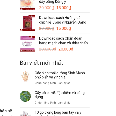
dày bằng Đông y
120.000₫.
là:
Giá
Giá
50.000₫.
20.000
₫
15.000
₫
gốc
hiện
Download sách Hướng dẫn
là:
tại
chích lể lương y Nguyễn Oắng
20.000₫.
là:
Giá
15.000₫.
Giá
20.000
₫
15.000
₫
gốc
hiện
Download sách Chẩn đoán
là:
tại
bằng mạch chẩn và thiệt chẩn
20.000₫.
là:
Giá
15.000₫.
Giá
200.000
₫
20.000
₫
gốc
hiện
là:
tại
Bài viết mới nhất
200.000₫.
là:
20.000₫.
Các hình thái đường Sinh Mệnh
phổ biến và ý nghĩa
ở
Chức năng bình luận bị tắt
Các
hình
Cây bồ cu vẽ, đặc điểm và công
thái
dụng
đường
ở
Chức năng bình luận bị tắt
Sinh
Cây
Mệnh
nhân
sẽ
bồ
10 gò trong lòng bàn tay và ý
phổ
cu