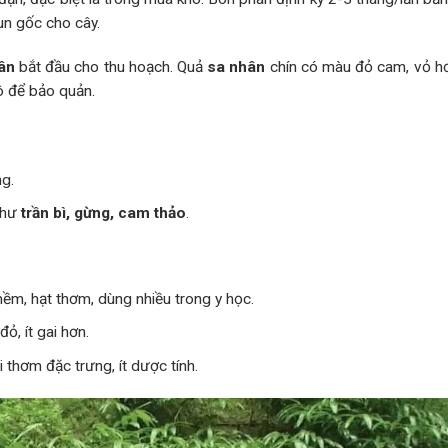
n gốc cho cây.
ân
bắt đầu cho thu hoạch. Quả
sa nhân
chín có màu đỏ cam, vỏ hơ
ô để bảo quản.
ng.
như
trần bì, gừng, cam thảo
.
mềm, hạt thơm, dùng nhiều trong y học.
đỏ, ít gai hơn.
 thơm đặc trưng, ít dược tính.