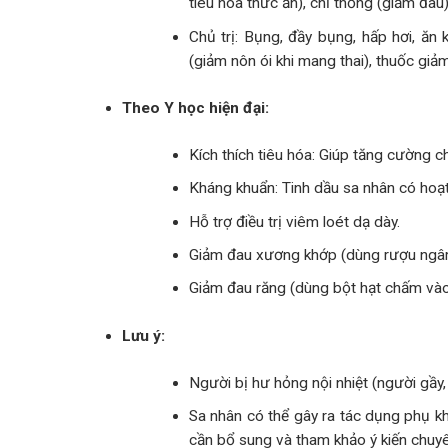
tiêu hóa thức ăn), chỉ thống (giảm đau),
Chủ trị: Bụng, đầy bụng, hấp hơi, ăn k
(giảm nôn ói khi mang thai), thuốc giả
Theo Y học hiện đại:
Kích thích tiêu hóa: Giúp tăng cường c
Kháng khuẩn: Tinh dầu sa nhân có hoạt
Hỗ trợ điều trị viêm loét dạ dày.
Giảm đau xương khớp (dùng rượu ngâ
Giảm đau răng (dùng bột hạt chấm và
Lưu ý:
Người bị hư hỏng nội nhiệt (người gầy
Sa nhân có thể gây ra tác dụng phụ k
cần bổ sung và tham khảo ý kiến ​​chuyê