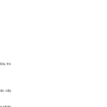
ừa, tro
các cây
ng phân