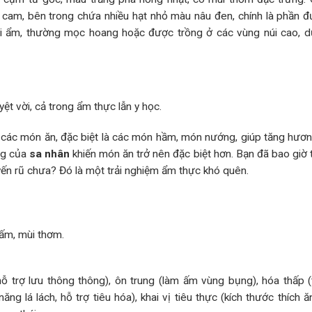
ỏ cam, bên trong chứa nhiều hạt nhỏ màu nâu đen, chính là phần 
ới ẩm, thường mọc hoang hoặc được trồng ở các vùng núi cao, d
ệt vời, cả trong ẩm thực lẫn y học.
các món ăn, đặc biệt là các món hầm, món nướng, giúp tăng hươn
ng của
sa nhân
khiến món ăn trở nên đặc biệt hơn. Bạn đã bao giờ
ến rũ chưa? Đó là một trải nghiệm ẩm thực khó quên.
h ấm, mùi thơm.
hỗ trợ lưu thông thông), ôn trung (làm ấm vùng bụng), hóa thấp 
ăng lá lách, hỗ trợ tiêu hóa), khai vị tiêu thực (kích thước thích ă