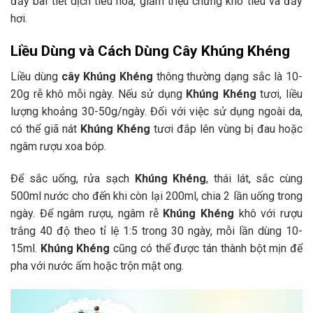
đẩy bài tiết dịch tiêu hóa, giảm triệu chứng khó tiêu và đầy
hơi.
Liều Dùng và Cách Dùng Cây Khúng Khéng
Liều dùng
cây Khúng Khéng
thông thường dạng sắc là 10-
20g rễ khô mỗi ngày. Nếu sử dụng
Khúng Khéng
tươi, liều
lượng khoảng 30-50g/ngày. Đối với việc sử dụng ngoài da,
có thể giã nát
Khúng Khéng
tươi đắp lên vùng bị đau hoặc
ngâm rượu xoa bóp.
Để sắc uống, rửa sạch
Khúng Khéng
, thái lát, sắc cùng
500ml nước cho đến khi còn lại 200ml, chia 2 lần uống trong
ngày. Để ngâm rượu, ngâm rễ
Khúng Khéng
khô với rượu
trắng 40 độ theo tỉ lệ 1:5 trong 30 ngày, mỗi lần dùng 10-
15ml.
Khúng Khéng
cũng có thể được tán thành bột mịn để
pha với nước ấm hoặc trộn mật ong.