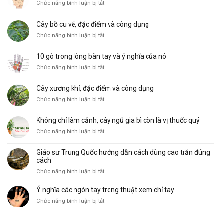
ở
Chức năng bình luận bị tắt
Các
hình
Cây bồ cu vẽ, đặc điểm và công dụng
thái
ở
Chức năng bình luận bị tắt
đường
Cây
Sinh
bồ
Mệnh
10 gò trong lòng bàn tay và ý nghĩa của nó
cu
phổ
ở
Chức năng bình luận bị tắt
vẽ,
biến
10
đặc
và
gò
điểm
ý
Cây xương khỉ, đặc điểm và công dụng
trong
và
nghĩa
ở
Chức năng bình luận bị tắt
lòng
công
Cây
bàn
dụng
xương
tay
Không chỉ làm cảnh, cây ngũ gia bì còn là vị thuốc quý
khỉ,
và
ở
Chức năng bình luận bị tắt
đặc
ý
Không
điểm
nghĩa
chỉ
và
của
Giáo sư Trung Quốc hướng dẫn cách dùng cao trăn đúng
làm
công
nó
cách
cảnh,
dụng
ở
Chức năng bình luận bị tắt
cây
Giáo
ngũ
sư
Ý nghĩa các ngón tay trong thuật xem chỉ tay
gia
Trung
bì
ở
Chức năng bình luận bị tắt
Quốc
còn
Ý
hướng
là
nghĩa