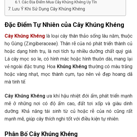
Các Địa Điểm Mua Cây Khúng Khéng Uy Tín
Lưu Ý Khi Sử Dụng Cây Khúng Khéng
Đặc Điểm Tự Nhiên của Cây Khúng Khéng
Cây Khúng Khéng
là loại cây thân thảo sống lâu năm, thuộc
họ Gừng (Zingiberaceae). Thân rễ của nó phát triển thành củ
hoặc dạng hình trụ, là nơi tích tụ nhiều dưỡng chất quý giá.
Lá cây mọc so le, có hình mác hoặc hình thuôn dài, mang lại
vẻ ngoài đặc trưng. Hoa
Khúng Khéng
thường có màu trắng
hoặc vàng nhạt, mọc thành cụm, tạo nên vẻ đẹp hoang dã
mà tinh tế.
Cây Khúng Khéng
ưa khí hậu nhiệt đới ẩm, phát triển mạnh
mẽ ở những nơi có độ ẩm cao, đất tơi xốp và giàu dinh
dưỡng. Khả năng tái sinh từ củ hoặc rễ của nó cũng rất
mạnh mẽ, giúp cây thích nghi tốt với điều kiện tự nhiên.
Phân Bố Cây Khúng Khéng