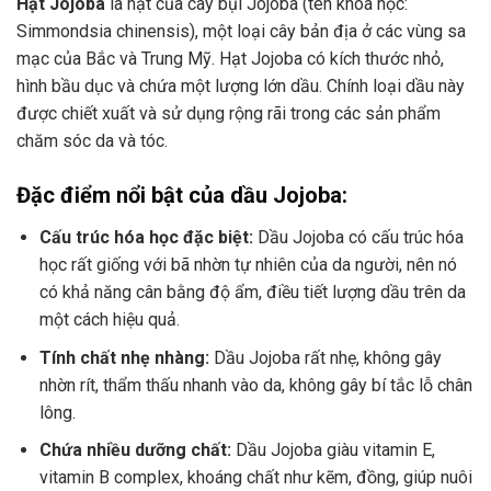
Hạt Jojoba
là hạt của cây bụi Jojoba (tên khoa học:
Simmondsia chinensis), một loại cây bản địa ở các vùng sa
mạc của Bắc và Trung Mỹ. Hạt Jojoba có kích thước nhỏ,
hình bầu dục và chứa một lượng lớn dầu. Chính loại dầu này
được chiết xuất và sử dụng rộng rãi trong các sản phẩm
chăm sóc da và tóc.
Đặc điểm nổi bật của dầu Jojoba:
Cấu trúc hóa học đặc biệt:
Dầu Jojoba có cấu trúc hóa
học rất giống với bã nhờn tự nhiên của da người, nên nó
có khả năng cân bằng độ ẩm, điều tiết lượng dầu trên da
một cách hiệu quả.
Tính chất nhẹ nhàng:
Dầu Jojoba rất nhẹ, không gây
nhờn rít, thẩm thấu nhanh vào da, không gây bí tắc lỗ chân
lông.
Chứa nhiều dưỡng chất:
Dầu Jojoba giàu vitamin E,
vitamin B complex, khoáng chất như kẽm, đồng, giúp nuôi