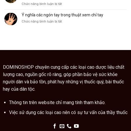
dụng
ở
Chức năng bình luận bị tắt
cây
Giáo
ngũ
sư
Ý nghĩa các ngón tay trong thuật xem chỉ tay
gia
Trung
bì
ở
Chức năng bình luận bị tắt
Quốc
còn
Ý
hướng
là
nghĩa
dẫn
vị
các
cách
thuốc
ngón
dùng
quý
tay
cao
trong
trăn
thuật
đúng
xem
cách
chỉ
DOMINOSHOP chuyên cung cấp các loại cao dược liệu chất
tay
lượng cao, nguồn gốc rõ ràng, góp phần bảo vệ sức khỏe
người dân và bảo tồn, phát huy những vị thuốc quý, bài thuốc
hay của dân tộc.
Thông tin trên website chỉ mang tính tham khảo.
Việc sử dụng các loại cao nên có sự tư vấn của thầy thuốc