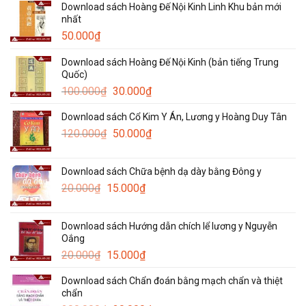
Download sách Hoàng Đế Nội Kinh Linh Khu bản mới
nhất
50.000
₫
Download sách Hoàng Đế Nội Kinh (bản tiếng Trung
Quốc)
Giá
Giá
100.000
₫
30.000
₫
gốc
hiện
Download sách Cổ Kim Y Án, Lương y Hoàng Duy Tân
là:
tại
Giá
Giá
120.000
₫
100.000₫.
50.000
₫
là:
gốc
hiện
30.000₫.
là:
tại
Download sách Chữa bệnh dạ dày bằng Đông y
120.000₫.
là:
Giá
Giá
20.000
₫
15.000
₫
50.000₫.
gốc
hiện
là:
tại
Download sách Hướng dẫn chích lể lương y Nguyễn
20.000₫.
là:
Oắng
15.000₫.
Giá
Giá
20.000
₫
15.000
₫
gốc
hiện
Download sách Chẩn đoán bằng mạch chẩn và thiệt
là:
tại
chẩn
20.000₫.
là: