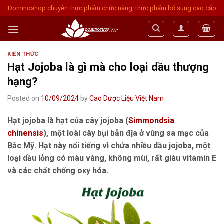
Skip
Dominoshop chuyên thực phẩm chức năng, thực phẩm bổ sung cao cấp
to
content
KIẾN THỨC
Hạt Jojoba là gì mà cho loại dầu thượng
hạng?
Posted on
10/09/2024
by
Cao Dược Liệu Việt Nam
Hạt jojoba là hạt của cây jojoba (
Simmondsia
chinensis
), một loài cây bụi bản địa ở vùng sa mạc của
Bắc Mỹ. Hạt này nổi tiếng vì chứa nhiều dầu jojoba, một
loại dầu lỏng có màu vàng, không mùi, rất giàu vitamin E
và các chất chống oxy hóa.