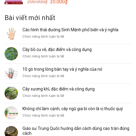
Giá
Giá
200.000
₫
20.000
₫
15.000₫.
gốc
hiện
là:
tại
Bài viết mới nhất
200.000₫.
là:
20.000₫.
Các hình thái đường Sinh Mệnh phổ biến và ý nghĩa
ở
Chức năng bình luận bị tắt
Các
hình
Cây bồ cu vẽ, đặc điểm và công dụng
thái
ở
Chức năng bình luận bị tắt
đường
Cây
Sinh
bồ
Mệnh
10 gò trong lòng bàn tay và ý nghĩa của nó
cu
phổ
ở
Chức năng bình luận bị tắt
vẽ,
biến
10
đặc
và
gò
điểm
ý
Cây xương khỉ, đặc điểm và công dụng
trong
và
nghĩa
ở
Chức năng bình luận bị tắt
lòng
công
Cây
bàn
dụng
xương
tay
Không chỉ làm cảnh, cây ngũ gia bì còn là vị thuốc quý
khỉ,
và
ở
Chức năng bình luận bị tắt
đặc
ý
Không
điểm
nghĩa
chỉ
và
của
Giáo sư Trung Quốc hướng dẫn cách dùng cao trăn đúng
làm
công
nó
cách
cảnh,