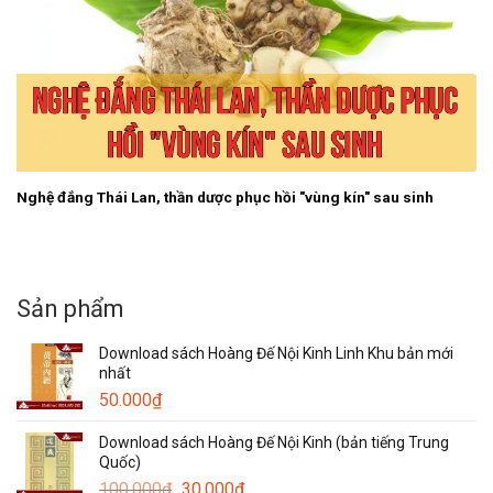
Nghệ đắng Thái Lan, thần dược phục hồi "vùng kín" sau sinh
Sản phẩm
Download sách Hoàng Đế Nội Kinh Linh Khu bản mới
nhất
50.000
₫
Download sách Hoàng Đế Nội Kinh (bản tiếng Trung
Quốc)
Giá
Giá
100.000
₫
30.000
₫