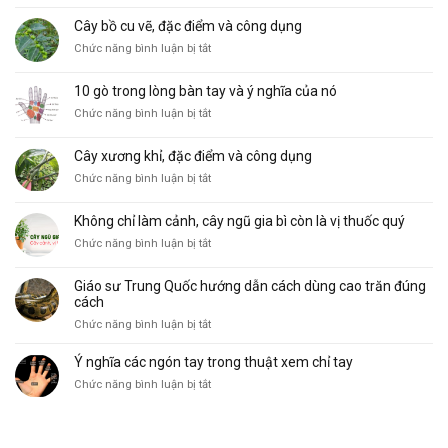
hình
Cây bồ cu vẽ, đặc điểm và công dụng
thái
ở
Chức năng bình luận bị tắt
đường
Cây
Sinh
bồ
Mệnh
10 gò trong lòng bàn tay và ý nghĩa của nó
cu
phổ
ở
Chức năng bình luận bị tắt
vẽ,
biến
10
đặc
và
gò
điểm
ý
Cây xương khỉ, đặc điểm và công dụng
trong
và
nghĩa
ở
Chức năng bình luận bị tắt
lòng
công
Cây
bàn
dụng
xương
tay
Không chỉ làm cảnh, cây ngũ gia bì còn là vị thuốc quý
khỉ,
và
ở
Chức năng bình luận bị tắt
đặc
ý
Không
điểm
nghĩa
chỉ
và
của
Giáo sư Trung Quốc hướng dẫn cách dùng cao trăn đúng
làm
công
nó
cách
cảnh,
dụng
ở
Chức năng bình luận bị tắt
cây
Giáo
ngũ
sư
Ý nghĩa các ngón tay trong thuật xem chỉ tay
gia
Trung
bì
ở
Chức năng bình luận bị tắt
Quốc
còn
Ý
hướng
là
nghĩa
dẫn
vị
các
cách
thuốc