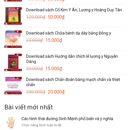
gốc
hiện
Download sách Cổ Kim Y Án, Lương y Hoàng Duy Tân
là:
tại
Giá
Giá
120.000
₫
100.000₫.
50.000
₫
là:
gốc
hiện
30.000₫.
là:
tại
Download sách Chữa bệnh dạ dày bằng Đông y
120.000₫.
là:
Giá
Giá
20.000
₫
15.000
₫
50.000₫.
gốc
hiện
là:
tại
Download sách Hướng dẫn chích lể lương y Nguyễn
20.000₫.
là:
Oắng
15.000₫.
Giá
Giá
20.000
₫
15.000
₫
gốc
hiện
Download sách Chẩn đoán bằng mạch chẩn và thiệt
là:
tại
chẩn
20.000₫.
là:
Giá
Giá
200.000
₫
20.000
₫
15.000₫.
gốc
hiện
là:
tại
Bài viết mới nhất
200.000₫.
là:
20.000₫.
Các hình thái đường Sinh Mệnh phổ biến và ý nghĩa
ở
Chức năng bình luận bị tắt
Các