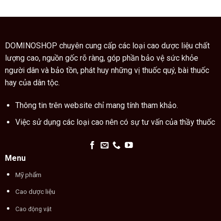
ngón
dùng
quý
tay
cao
trong
trăn
thuật
đúng
xem
cách
chỉ
DOMINOSHOP chuyên cung cấp các loại cao dược liệu chất
tay
lượng cao, nguồn gốc rõ ràng, góp phần bảo vệ sức khỏe
người dân và bảo tồn, phát huy những vị thuốc quý, bài thuốc
hay của dân tộc.
Thông tin trên website chỉ mang tính tham khảo.
Việc sử dụng các loại cao nên có sự tư vấn của thầy thuốc
Menu
Mỹ phẩm
Cao dược liệu
Cao động vật