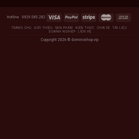
Hotline : 0929.585.282
TRANG CHỦ
GIỚI THIỆU
SẢN PHẨM
KIẾN THỨC
CHIA SẺ
TÀI LIỆU
DOANH NGHIỆP
LIÊN HỆ
Copyright 2026 ©
dominoshop.vip