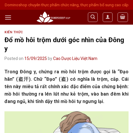
Skip
Dominoshop chuyên thực phẩm chức năng, thực phẩm bổ sung cao cấp
to
content
KIẾN THỨC
Đổ mồ hôi trộm dưới góc nhìn của Đông
y
Posted on
15/09/2025
by
Cao Dược Liệu Việt Nam
Trong Đông y, chứng ra mồ hôi trộm được gọi là “Đạo
hãn” (盗汗). Chữ “Đạo” (盗) có nghĩa là trộm, cắp. Cái
tên này miêu tả rất chính xác đặc điểm của chứng bệnh:
mồ hôi thường ra lén lút như kẻ trộm, vào ban đêm khi
đang ngủ, khi tỉnh dậy thì mồ hôi tự ngưng lại.