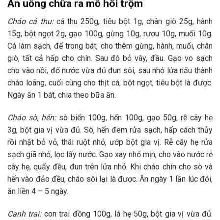
Ăn uống chữa ra mồ hôi trộm
Cháo cá thu:
cá thu 250g, tiêu bột 1g, chân giò 25g, hành
15g, bột ngọt 2g, gạo 100g, gừng 10g, rượu 10g, muối 10g.
Cá làm sạch, để trong bát, cho thêm gừng, hành, muối, chân
giò, tất cả hấp cho chín. Sau đó bỏ vây, đầu. Gạo vo sạch
cho vào nồi, đổ nước vừa đủ đun sôi, sau nhỏ lửa nấu thành
cháo loãng, cuối cùng cho thịt cá, bột ngọt, tiêu bột là được.
Ngày ăn 1 bát, chia theo bữa ăn.
Cháo sò, hến:
sò biển 100g, hến 100g, gạo 50g, rễ cây hẹ
3g, bột gia vị vừa đủ. Sò, hến đem rửa sạch, hấp cách thủy
rồi nhặt bỏ vỏ, thái ruột nhỏ, ướp bột gia vị. Rễ cây hẹ rửa
sạch giã nhỏ, lọc lấy nước. Gạo xay nhỏ mịn, cho vào nước rễ
cây hẹ, quấy đều, đun trên lửa nhỏ. Khi cháo chín cho sò và
hến vào đảo đều, cháo sôi lại là được. Ăn ngày 1 lần lúc đói,
ăn liền 4 – 5 ngày.
Canh trai:
con trai đồng 100g, lá hẹ 50g, bột gia vị vừa đủ.