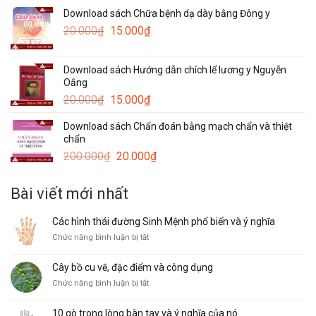
là:
tại
Download sách Chữa bệnh dạ dày bằng Đông y
120.000₫.
là:
Giá
Giá
20.000
₫
15.000
₫
50.000₫.
gốc
hiện
là:
tại
Download sách Hướng dẫn chích lể lương y Nguyễn
20.000₫.
là:
Oắng
15.000₫.
Giá
Giá
20.000
₫
15.000
₫
gốc
hiện
Download sách Chẩn đoán bằng mạch chẩn và thiệt
là:
tại
chẩn
20.000₫.
là:
Giá
Giá
200.000
₫
20.000
₫
15.000₫.
gốc
hiện
là:
tại
Bài viết mới nhất
200.000₫.
là:
20.000₫.
Các hình thái đường Sinh Mệnh phổ biến và ý nghĩa
ở
Chức năng bình luận bị tắt
Các
hình
Cây bồ cu vẽ, đặc điểm và công dụng
thái
ở
Chức năng bình luận bị tắt
đường
Cây
Sinh
bồ
Mệnh
10 gò trong lòng bàn tay và ý nghĩa của nó