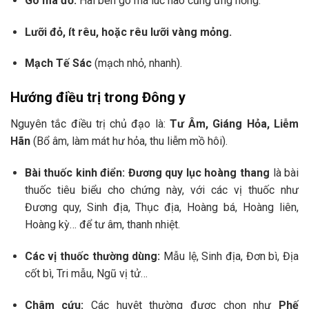
Gò má đỏ:
Hai bên gò má lúc nào cũng ửng hồng.
Lưỡi đỏ, ít rêu, hoặc rêu lưỡi vàng mỏng.
Mạch Tế Sác
(mạch nhỏ, nhanh).
Hướng điều trị trong Đông y
Nguyên tắc điều trị chủ đạo là:
Tư Âm, Giáng Hỏa, Liễm
Hãn
(Bổ âm, làm mát hư hỏa, thu liễm mồ hôi).
Bài thuốc kinh điển:
Đương quy lục hoàng thang
là bài
thuốc tiêu biểu cho chứng này, với các vị thuốc như
Đương quy, Sinh địa, Thục địa, Hoàng bá, Hoàng liên,
Hoàng kỳ… để tư âm, thanh nhiệt.
Các vị thuốc thường dùng:
Mẫu lệ, Sinh địa, Đơn bì, Địa
cốt bì, Tri mẫu, Ngũ vị tử…
Châm cứu:
Các huyệt thường được chọn như
Phế