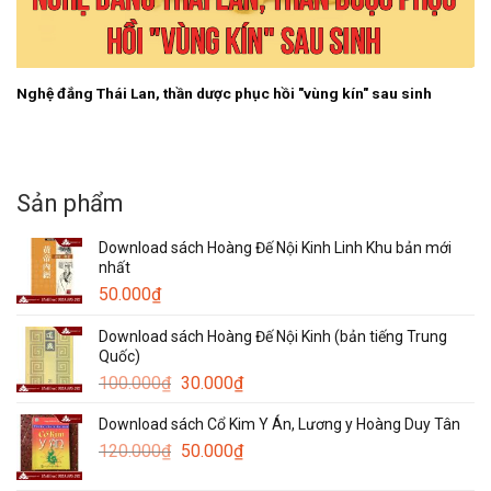
Nghệ đắng Thái Lan, thần dược phục hồi "vùng kín" sau sinh
Sản phẩm
Download sách Hoàng Đế Nội Kinh Linh Khu bản mới
nhất
50.000
₫
Download sách Hoàng Đế Nội Kinh (bản tiếng Trung
Quốc)
Giá
Giá
100.000
₫
30.000
₫
gốc
hiện
Download sách Cổ Kim Y Án, Lương y Hoàng Duy Tân
là:
tại
Giá
Giá
120.000
₫
100.000₫.
50.000
₫
là:
gốc
hiện
30.000₫.