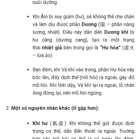
nuôi dưỡng.
Khi Âm bị suy giảm (hư), sẽ không thể che chắn
và làm dịu được phần
Dương
(陽 – phần năng
lượng, nhiệt). Điều này dẫn đến
Dương khí
bị
hư càng (dương cang), tạo ra một trạng
thái
nhiệt giả
bên trong gọi là
“Hư hỏa”
(虛火
– lửa ảo).
Ban đêm, khi Vệ khí vào trong, phần Hư hỏa này
bốc lên, đẩy dịch thể (mồ hôi) ra ngoài, gây đổ
mồ hôi. Khi tỉnh dậy, Vệ khí lại ra ngoài, lỗ chân
lông đóng lại, nên mồ hôi ngừng.
Một số nguyên nhân khác (ít gặp hơn):
Khí hư
(氣虛): Khí không thể giữ được dịch
trong cơ thể, dẫn đến thoát ra ngoài. Trường
hợp này mồ hôi có thể ra cả ngày lẫn đêm,