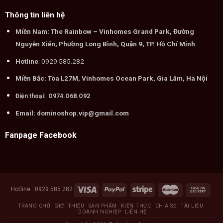
Thông tin liên hệ
Miền Nam: The Rainbow – Vinhomes Grand Park, Đường
Nguyễn Xiển, Phường Long Bình, Quận 9, TP. Hồ Chí Minh
Hotline
: 0929.585.282
Miền Bắc: Tòa L27M, Vinhomes Ocean Park, Gia Lâm, Hà Nội
Điện thoại: O974.O68.O92
Email: dominoshop.vip@gmail.com
Fanpage Facebook
Hotline : 0929.585.282
TRANG CHỦ
GIỚI THIỆU
SẢN PHẨM
KIẾN THỨC
CHIA SẺ
TÀI LIỆU
DOANH NGHIỆP
LIÊN HỆ