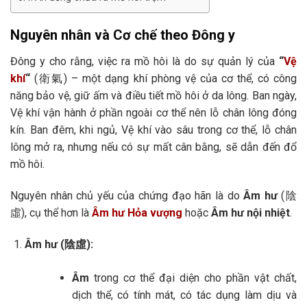
Nguyên nhân và Cơ chế theo Đông y
Đông y cho rằng, việc ra mồ hôi là do sự quản lý của
“
Vệ
khí
“
(衛氣) – một dạng khí phòng vệ của cơ thể, có công
năng bảo vệ, giữ ấm và điều tiết mồ hôi ở da lông. Ban ngày,
Vệ khí vận hành ở phần ngoài cơ thể nên lỗ chân lông đóng
kín. Ban đêm, khi ngủ, Vệ khí vào sâu trong cơ thể, lỗ chân
lông mở ra, nhưng nếu có sự mất cân bằng, sẽ dẫn đến đổ
mồ hôi.
Nguyên nhân chủ yếu của chứng đạo hãn là do
Âm hư
(陰
虛), cụ thể hơn là
Âm hư Hỏa vượng
hoặc
Âm hư nội nhiệt
.
Âm hư (陰虛):
Âm
trong cơ thể đại diện cho phần vật chất,
dịch thể, có tính mát, có tác dụng làm dịu và