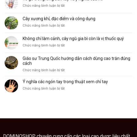
cu
phổ
ở
Chức năng bình luận bị tắt
vẽ,
biến
10
đặc
và
gò
điểm
ý
Cây xương khỉ, đặc điểm và công dụng
trong
và
nghĩa
ở
Chức năng bình luận bị tắt
lòng
công
Cây
bàn
dụng
xương
tay
Không chỉ làm cảnh, cây ngũ gia bì còn là vị thuốc quý
khỉ,
và
ở
Chức năng bình luận bị tắt
đặc
ý
Không
điểm
nghĩa
chỉ
và
của
Giáo sư Trung Quốc hướng dẫn cách dùng cao trăn đúng
làm
công
nó
cách
cảnh,
dụng
ở
Chức năng bình luận bị tắt
cây
Giáo
ngũ
sư
Ý nghĩa các ngón tay trong thuật xem chỉ tay
gia
Trung
bì
ở
Chức năng bình luận bị tắt
Quốc
còn
Ý
hướng
là
nghĩa
dẫn
vị
các
cách
thuốc
ngón
dùng
quý
tay
cao
trong
trăn
thuật
đúng
xem
cách
chỉ
DOMINOSHOP chuyên cung cấp các loại cao dược liệu chất