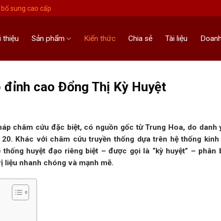
bổ sung cao cấp
i thiệu
Sản phẩm
Kiến thức
Chia sẻ
Tài liệu
Doanh
áp đỉnh cao Đổng Thị Kỳ Huyệt
p châm cứu đặc biệt, có nguồn gốc từ Trung Hoa, do danh 
. Khác với châm cứu truyền thống dựa trên hệ thống kinh 
thống huyệt đạo riêng biệt – được gọi là “kỳ huyệt” – phân
trị liệu nhanh chóng và mạnh mẽ.