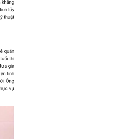
n khẳng
cách
xem
ích lũy
chỉ
tay
ỹ thuật
uê quán
uổi thì
đưa gia
ẹn tinh
ới. Ông
phục vụ