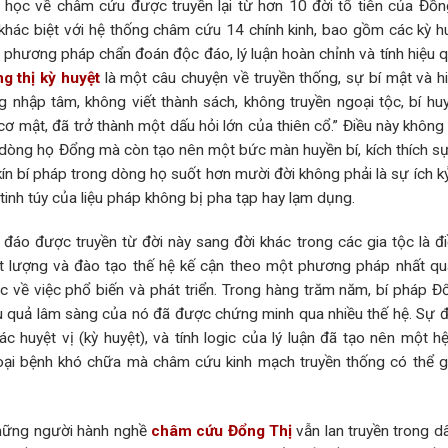
 học về châm cứu được truyền lại từ hơn 10 đời tổ tiên của Đồ
hác biệt với hệ thống châm cứu 14 chính kinh, bao gồm các kỳ h
phương pháp chẩn đoán độc đáo, lý luận hoàn chỉnh và tính hiệu 
g thị kỳ huyệt
là một câu chuyện về truyền thống, sự bí mật và h
 nhập tâm, không viết thành sách, không truyền ngoại tộc, bí hu
ơ mật, đã trở thành một dấu hỏi lớn của thiên cổ.” Điều này không 
ủa dòng họ Đổng mà còn tạo nên một bức màn huyền bí, kích thích s
ín bí pháp trong dòng họ suốt hơn mười đời không phải là sự ích kỷ
nh túy của liệu pháp không bị pha tạp hay lạm dụng.
c đáo được truyền từ đời này sang đời khác trong các gia tộc là đ
hất lượng và đào tạo thế hệ kế cận theo một phương pháp nhất qu
ức về việc phổ biến và phát triển. Trong hàng trăm năm, bí pháp Đ
u quả lâm sàng của nó đã được chứng minh qua nhiều thế hệ. Sự đ
huyệt vị (kỳ huyệt), và tính logic của lý luận đã tạo nên một h
 loại bệnh khó chữa mà châm cứu kinh mạch truyền thống có thể 
những người hành nghề
châm cứu Đổng Thị
vẫn lan truyền trong dâ