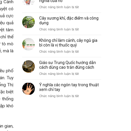
nghĩa của nó
ng Cảnh
biến
vẽ,
ở
Chức năng bình luận bị tắt
và
uyệt có
đặc
10
ý
điểm
quả cực
gò
nghĩa
Cây xương khỉ, đặc điểm và công
và
trong
iệu quả
dụng
công
lòng
yệt tâm
ở
Chức năng bình luận bị tắt
dụng
bàn
Cây
chỉ thể
tay
xương
Không chỉ làm cảnh, cây ngũ gia
và
ự tò mò
khỉ,
bì còn là vị thuốc quý
ý
đặc
, mà là
ở
Chức năng bình luận bị tắt
nghĩa
điểm
Không
của
và
chỉ
nó
Giáo sư Trung Quốc hướng dẫn
công
làm
cách dùng cao trăn đúng cách
dụng
iều phổ
cảnh,
ở
Chức năng bình luận bị tắt
cây
án. Tuy
Giáo
ngũ
sư
ổng Thị
Ý nghĩa các ngón tay trong thuật
gia
Trung
xem chỉ tay
bì
ặc biệt
Quốc
ở
Chức năng bình luận bị tắt
còn
ệ thống
hướng
Ý
là
dẫn
gặp khó
nghĩa
vị
cách
các
thuốc
dùng
ngón
quý
cao
tay
trăn
n gian,
trong
đúng
thuật