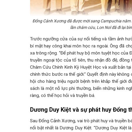
Đổng Cảnh Xương đã được mời sang Campuchia năm lần 
lần châm cứu, Lon Nol đã đi lại bì
Trước ngưỡng cửa của sự nổi tiếng và tầm ảnh hưởn
bí mật hay công khai môn học ra ngoài. Ông đã ch
xa trông rộng. “Để phát huy bộ môn tuyệt học của 
truyền ngoại tộc của tổ tiên, thu nhận đồ đệ, đồng
Châm Cứu Chính Kinh Kỳ Huyệt Học và xuất bản tại 
chính thức bước ra thế giới.” Quyết định này không
hội cho hàng triệu người bệnh trên khắp thế giới đ
sách là một nỗ lực phi thường, biến những kinh n
ràng, có thể học hỏi và truyền bá.
Dương Duy Kiệt và sự phát huy Đổng thị
Sau Đổng Cảnh Xương, vai trò phát huy và truyền b
nổi bật nhất là Dương Duy Kiệt. “Dương Duy Kiệt l