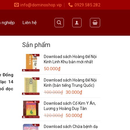
info@dominoshop.vip
0929.585.282
 nghiệp
Liên hệ
Sản phẩm
Download sách Hoàng Đế Nội
Kinh Linh Khu bản mới nhất
50.000
₫
y Đổng
Download sách Hoàng Đế Nội
lạc 14
Kinh (bản tiếng Trung Quốc)
 bố dọc
Giá
Giá
100.000
₫
30.000
₫
gốc
hiện
Download sách Cổ Kim Y Án,
là:
tại
Lương y Hoàng Duy Tân
100.000₫.
là:
Giá
30.000₫.
Giá
120.000
₫
50.000
₫
gốc
hiện
Download sách Chữa bệnh dạ
là:
tại