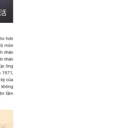
cho hơn
 Bộ môn
nh nhân
nh nhân
iúp ông
m 1971,
 kỳ của
y không
ên tầm