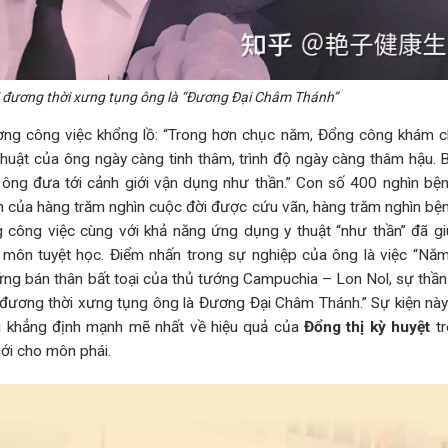
đương thời xưng tụng ông là “Đương Đại Châm Thánh”
ượng công việc khổng lồ: “Trong hơn chục năm, Đổng công khám 
 thuật của ông ngày càng tinh thâm, trình độ ngày càng thâm hậu.
ng đưa tới cảnh giới vận dụng như thần.” Con số 400 nghìn bệ
ân của hàng trăm nghìn cuộc đời được cứu vãn, hàng trăm nghìn bệ
ng công việc cùng với khả năng ứng dụng y thuật “như thần” đã g
n môn tuyệt học. Điểm nhấn trong sự nghiệp của ông là việc “Nă
ng bán thân bất toại của thủ tướng Campuchia – Lon Nol, sự thần
 đương thời xưng tụng ông là Đương Đại Châm Thánh.” Sự kiện nà
ời khẳng định mạnh mẽ nhất về hiệu quả của
Đổng thị kỳ huyệt
tr
mới cho môn phái.