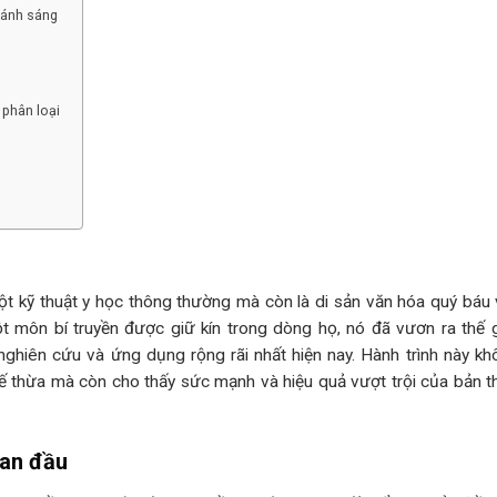
 ánh sáng
à phân loại
t kỹ thuật y học thông thường mà còn là di sản văn hóa quý báu v
t môn bí truyền được giữ kín trong dòng họ, nó đã vươn ra thế gi
hiên cứu và ứng dụng rộng rãi nhất hiện nay. Hành trình này kh
kế thừa mà còn cho thấy sức mạnh và hiệu quả vượt trội của bản th
ban đầu