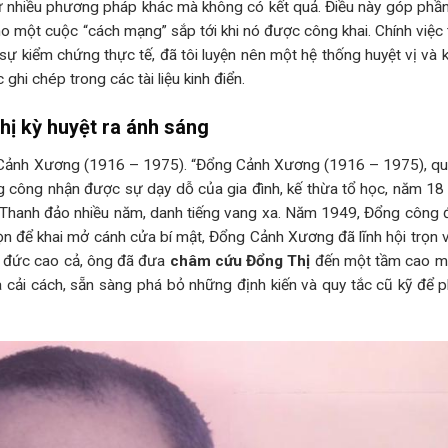
hử nhiều phương pháp khác mà không có kết quả. Điều này góp phầ
cho một cuộc “cách mạng” sắp tới khi nó được công khai. Chính việc t
sự kiểm chứng thực tế, đã tôi luyện nên một hệ thống huyệt vị và k
hi chép trong các tài liệu kinh điển.
ị kỳ huyệt ra ánh sáng
g Cảnh Xương (1916 – 1975). “Đổng Cảnh Xương (1916 – 1975), q
ng công nhận được sự dạy dỗ của gia đình, kế thừa tổ học, năm 18 t
i Thanh đảo nhiều năm, danh tiếng vang xa. Năm 1949, Đổng công 
n để khai mở cánh cửa bí mật, Đổng Cảnh Xương đã lĩnh hội trọn v
 y đức cao cả, ông đã đưa
châm cứu Đổng Thị
đến một tầm cao m
à cải cách, sẵn sàng phá bỏ những định kiến và quy tắc cũ kỹ để 