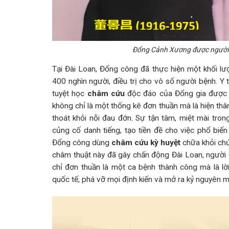
Đổng Cảnh Xương được người 
Tại Đài Loan, Đổng công đã thực hiện một khối l
400 nghìn người, điều trị cho vô số người bệnh. Y
tuyệt học
châm cứu
độc đáo của Đổng gia được ô
không chỉ là một thống kê đơn thuần mà là hiện th
thoát khỏi nỗi đau đớn. Sự tận tâm, miệt mài tro
củng cố danh tiếng, tạo tiền đề cho việc phổ biế
Đổng công dùng
châm cứu kỳ huyệt
chữa khỏi chứ
châm thuật này đã gây chấn động Đài Loan, người
chỉ đơn thuần là một ca bệnh thành công mà là l
quốc tế, phá vỡ mọi định kiến và mở ra kỷ nguyên 