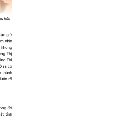
au bốn
tục giữ
ầm nhìn
c không
ổng Thị
ổng Thị
ở ra cơ
n thành
luận rõ
rong đó
t, tỉnh