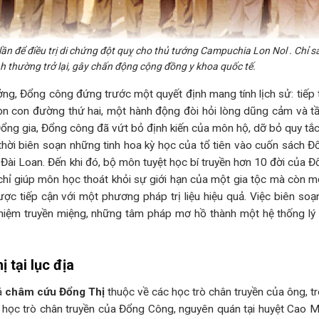
để điều trị di chứng đột quỵ cho thủ tướng Campuchia Lon Nol . Chỉ s
nh thường trở lại, gây chấn động cộng đồng y khoa quốc tế.
g, Đổng công đứng trước một quyết định mang tính lịch sử: tiếp 
ọn con đường thứ hai, một hành động đòi hỏi lòng dũng cảm và t
Đổng gia, Đổng công đã vứt bỏ định kiến của môn hộ, dỡ bỏ quy tắ
 thời biên soạn những tinh hoa kỳ học của tổ tiên vào cuốn sách Đ
Đài Loan. Đến khi đó, bộ môn tuyệt học bí truyền hơn 10 đời của Đ
 chỉ giúp môn học thoát khỏi sự giới hạn của một gia tộc mà còn m
ược tiếp cận với một phương pháp trị liệu hiệu quả. Việc biên soạ
ghiệm truyền miệng, những tâm pháp mơ hồ thành một hệ thống lý 
 tại lục địa
á
châm cứu Đổng Thị
thuộc về các học trò chân truyền của ông, t
à học trò chân truyền của Đổng Công, nguyên quán tại huyệt Cao Mậ