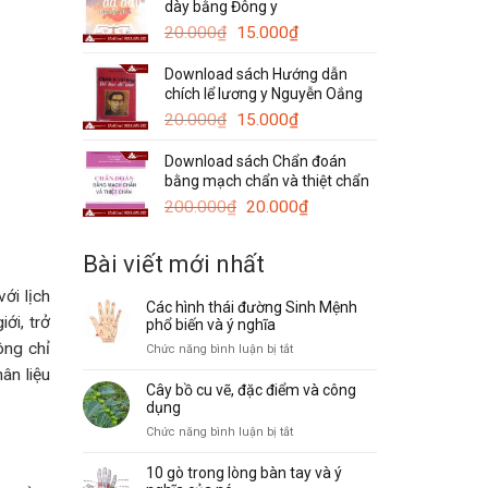
dày bằng Đông y
120.000₫.
là:
Giá
Giá
50.000₫.
20.000
₫
15.000
₫
gốc
hiện
Download sách Hướng dẫn
là:
tại
chích lể lương y Nguyễn Oắng
20.000₫.
là:
Giá
15.000₫.
Giá
20.000
₫
15.000
₫
gốc
hiện
Download sách Chẩn đoán
là:
tại
bằng mạch chẩn và thiệt chẩn
20.000₫.
là:
Giá
15.000₫.
Giá
200.000
₫
20.000
₫
gốc
hiện
là:
tại
Bài viết mới nhất
200.000₫.
là:
20.000₫.
ới lịch
Các hình thái đường Sinh Mệnh
ới, trở
phổ biến và ý nghĩa
ông chỉ
ở
Chức năng bình luận bị tắt
Các
ân liệu
hình
Cây bồ cu vẽ, đặc điểm và công
thái
dụng
đường
ở
Chức năng bình luận bị tắt
Sinh
Cây
Mệnh
bồ
10 gò trong lòng bàn tay và ý
phổ
cu