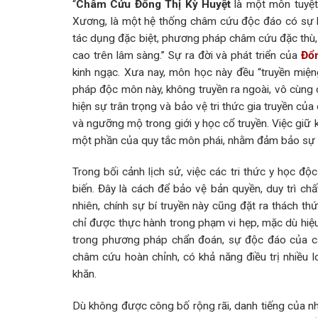
“
Châm Cứu Đổng Thị Kỳ Huyệt
là một môn tuyệt
Xương, là một hệ thống châm cứu độc đáo có sự k
tác dụng đặc biệt, phương pháp châm cứu đặc thù, 
cao trên lâm sàng.” Sự ra đời và phát triển của
Đổn
kinh ngạc. Xưa nay, môn học này đều “truyền miệng
pháp độc môn này, không truyền ra ngoài, vô cùng c
hiện sự trân trọng và bảo vệ tri thức gia truyền c
và ngưỡng mộ trong giới y học cổ truyền. Việc giữ k
một phần của quy tắc môn phái, nhằm đảm bảo sự ti
Trong bối cảnh lịch sử, việc các tri thức y học độ
biến. Đây là cách để bảo vệ bản quyền, duy trì c
nhiên, chính sự bí truyền này cũng đặt ra thách th
chỉ được thực hành trong phạm vi hẹp, mặc dù hiệ
trong phương pháp chẩn đoán, sự độc đáo của các 
châm cứu hoàn chỉnh, có khả năng điều trị nhiều
khăn.
Dù không được công bố rộng rãi, danh tiếng của 