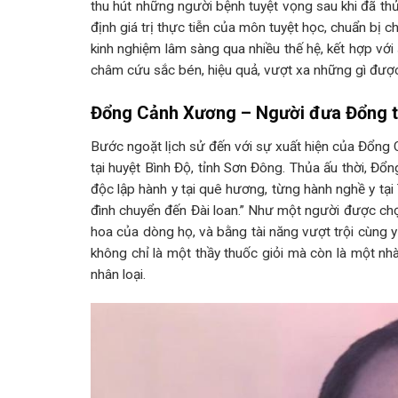
thu hút những người bệnh tuyệt vọng sau khi đã t
định giá trị thực tiễn của môn tuyệt học, chuẩn bị 
kinh nghiệm lâm sàng qua nhiều thế hệ, kết hợp với 
châm cứu sắc bén, hiệu quả, vượt xa những gì được g
Đổng Cảnh Xương – Người đưa Đổng th
Bước ngoặt lịch sử đến với sự xuất hiện của Đổn
tại huyệt Bình Độ, tỉnh Sơn Đông. Thủa ấu thời, Đổ
độc lập hành y tại quê hương, từng hành nghề y tạ
đình chuyển đến Đài loan.” Như một người được chọ
hoa của dòng họ, và bằng tài năng vượt trội cùng
không chỉ là một thầy thuốc giỏi mà còn là một nh
nhân loại.