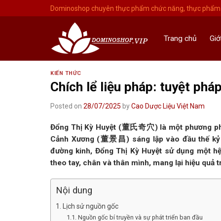
Skip
Dominoshop chuyên thực phẩm chức năng, thực phẩm 
to
content
Trang chủ
Giớ
KIẾN THỨC
Chích lể liệu pháp: tuyệt ph
Posted on
28/07/2025
by
Cao Dược Liệu Việt Nam
Đổng Thị Kỳ Huyệt (董氏奇穴) là một phương phá
Cảnh Xương (董景昌) sáng lập vào đầu thế kỷ 20
đường kinh, Đổng Thị Kỳ Huyệt sử dụng một hệ 
theo tay, chân và thân mình, mang lại hiệu quả 
Nội dung
Lịch sử nguồn gốc
Nguồn gốc bí truyền và sự phát triển ban đầu