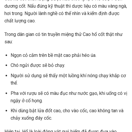
dương cốt. Nấu đúng kỹ thuật thì dược liệu có màu vàng ngà,
hơi trong. Người lành nghề có thể nhìn và kiểm định được
chất lượng cao.
Trong dân gian có tin truyền miệng thử Cao hổ cốt thật như
sau:
Ngọn cỏ cắm trên bề mặt cao phải héo úa.
Chó ngửi được sẽ bỏ chạy.
Người sử dụng sẽ thấy một luồng khí nóng chạy khắp cơ
thể.
Pha với rượu sẽ có màu đục như nước gạo, khi uống có vị
ngậy ở cổ họng.
Khi dùng bật lửa đốt cao, cho vào cốc, cao không tan và
chảy xuống đáy cốc.
Hiện tại, Hổ là loài động vật quý hiếm đã được đưa vào