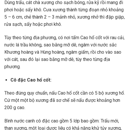
Dùng trấu, cát chà xương cho sạch bóng, rửa kỹ rồi mang đi
phơi hoặc sấy khô. Cưa xương thành từng đoạn nhỏ khoảng
5 – 6 cm, chẻ thành 2 – 3 mảnh nhỏ, xương nhở thì đập giập,
rửa sạch, sấy hoặc phơi khô.
Tùy theo từng địa phương, có nơi tẩm Cao hổ cốt với rau cải,
nước lá trầu không, sao bằng mỡ dê, ngâm với nước sắc
Khương hoàng và Hùng hoàng, ngâm giấm, rồi cho vào sao
với cát, sau đó lại sao bằng mỡ dê, tùy theo từng địa
phương.
Cô đặc Cao hổ cốt:
Theo đúng quy chuẩn, nấu Cao hổ cốt cần có 5 bộ xương hổ.
Cứ một một bộ xương đã sơ chế sẽ nấu được khoảng hơn
200 g cao.
Bình nước canh cô đặc cao gồm 5 lớp bao gồm: Trấu mới,
than xương, một loại dược liệu có khả năng khử tủy xương,