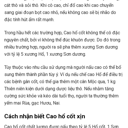
cát thô và sỏi thô. Khi cô cao, chỉ đổ cao khi cao chuyển
sang giai đoạn bọt cao nhỏ, nếu không cao sẽ bị nhão do
đặc tính hút ẩm rất mạnh.
Trong hầu hết các trường hợp, Cao hổ cốt không thể cô đặc
nguyên chất, bởi vì không thể đúc khuôn được. Do đó trong
nhiều trường hợp, người ra sẽ pha thêm xương Sơn dương
với tỷ lệ 5 xương Hổ, 1 xương Sơn dương.
Tùy thuộc vào nhu cầu sử dụng mà người nấu cao có thể bổ
sung thêm thành phần tùy ý. Ví dụ nếu chế cao Hổ để điều trị
các bệnh gân cốt, có thể gia thêm một cân Mộc qua, 1 kg
Thiên niên kiện dưới dạng dược liệu thô. Nếu nhằm tăng
cường sức khỏe và kéo dài tuổi thọ, người ta thường thêm
yếm mai Rùa, gạc Hươu, Nai.
Cách nhận biết Cao hổ cốt xịn
Cao hổ cốt chất lượng được nấu theo tỷ lệ 5 Hổ cốt, 1 Sơn