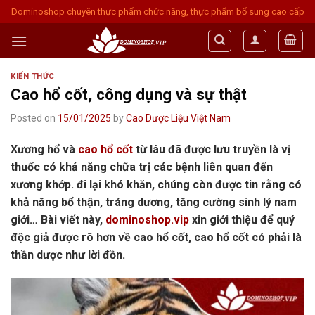
Skip
Dominoshop chuyên thực phẩm chức năng, thực phẩm bổ sung cao cấp
to
content
KIẾN THỨC
Cao hổ cốt, công dụng và sự thật
Posted on
15/01/2025
by
Cao Dược Liệu Việt Nam
Xương hổ và
cao hổ cốt
từ lâu đã được lưu truyền là vị
thuốc có khả năng chữa trị các bệnh liên quan đến
xương khớp. đi lại khó khăn, chúng còn được tin rằng có
khả năng bổ thận, tráng dương, tăng cường sinh lý nam
giới… Bài viết này,
dominoshop.vip
xin giới thiệu để quý
độc giả được rõ hơn về cao hổ cốt, cao hổ cốt có phải là
thần dược như lời đồn.