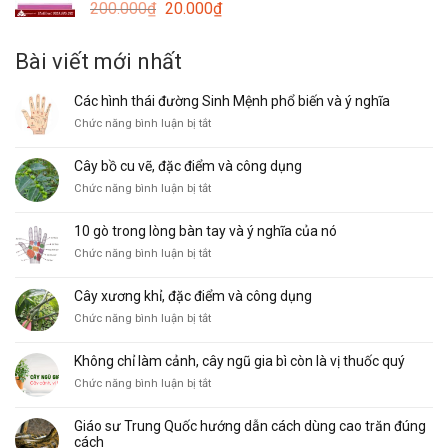
Giá
Giá
200.000
₫
20.000
₫
15.000₫.
gốc
hiện
là:
tại
Bài viết mới nhất
200.000₫.
là:
20.000₫.
Các hình thái đường Sinh Mệnh phổ biến và ý nghĩa
ở
Chức năng bình luận bị tắt
Các
hình
Cây bồ cu vẽ, đặc điểm và công dụng
thái
ở
Chức năng bình luận bị tắt
đường
Cây
Sinh
bồ
Mệnh
10 gò trong lòng bàn tay và ý nghĩa của nó
cu
phổ
ở
Chức năng bình luận bị tắt
vẽ,
biến
10
đặc
và
gò
điểm
ý
Cây xương khỉ, đặc điểm và công dụng
trong
và
nghĩa
ở
Chức năng bình luận bị tắt
lòng
công
Cây
bàn
dụng
xương
tay
Không chỉ làm cảnh, cây ngũ gia bì còn là vị thuốc quý
khỉ,
và
ở
Chức năng bình luận bị tắt
đặc
ý
Không
điểm
nghĩa
chỉ
và
của
Giáo sư Trung Quốc hướng dẫn cách dùng cao trăn đúng
làm
công
nó
cách