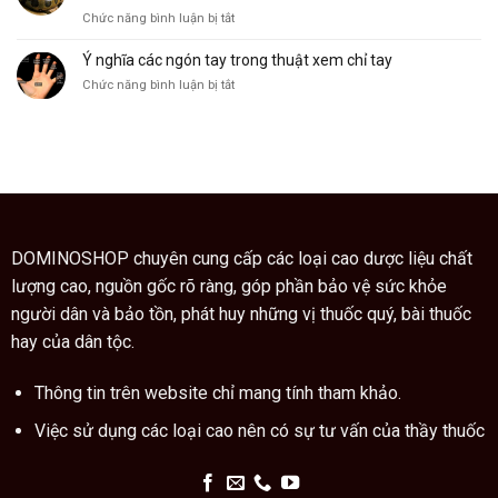
cảnh,
dụng
ở
Chức năng bình luận bị tắt
cây
Giáo
ngũ
sư
Ý nghĩa các ngón tay trong thuật xem chỉ tay
gia
Trung
bì
ở
Chức năng bình luận bị tắt
Quốc
còn
Ý
hướng
là
nghĩa
dẫn
vị
các
cách
thuốc
ngón
dùng
quý
tay
cao
trong
trăn
thuật
đúng
xem
cách
chỉ
DOMINOSHOP chuyên cung cấp các loại cao dược liệu chất
tay
lượng cao, nguồn gốc rõ ràng, góp phần bảo vệ sức khỏe
người dân và bảo tồn, phát huy những vị thuốc quý, bài thuốc
hay của dân tộc.
Thông tin trên website chỉ mang tính tham khảo.
Việc sử dụng các loại cao nên có sự tư vấn của thầy thuốc