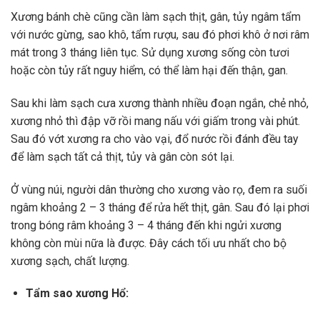
Xương bánh chè cũng cần làm sạch thịt, gân, tủy ngâm tẩm
với nước gừng, sao khô, tẩm rượu, sau đó phơi khô ở nơi râm
mát trong 3 tháng liên tục. Sử dụng xương sống còn tươi
hoặc còn tủy rất nguy hiểm, có thể làm hại đến thận, gan.
Sau khi làm sạch cưa xương thành nhiều đoạn ngắn, chẻ nhỏ,
xương nhỏ thì đập vỡ rồi mang nấu với giấm trong vài phút.
Sau đó vớt xương ra cho vào vại, đổ nước rồi đánh đều tay
để làm sạch tất cả thịt, tủy và gân còn sót lại.
Ở vùng núi, người dân thường cho xương vào rọ, đem ra suối
ngâm khoảng 2 – 3 tháng để rửa hết thịt, gân. Sau đó lại phơi
trong bóng râm khoảng 3 – 4 tháng đến khi ngửi xương
không còn mùi nữa là được. Đây cách tối ưu nhất cho bộ
xương sạch, chất lượng.
Tẩm sao xương Hổ: