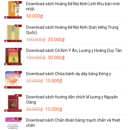
Download sách Hoàng Đế Nội Kinh Linh Khu bản mới
nhất
50.000
₫
Download sách Hoàng Đế Nội Kinh (bản tiếng Trung
Quốc)
Giá
Giá
100.000
₫
30.000
₫
gốc
hiện
Download sách Cổ Kim Y Án, Lương y Hoàng Duy Tân
là:
tại
Giá
Giá
120.000
₫
100.000₫.
50.000
₫
là:
gốc
hiện
30.000₫.
là:
tại
Download sách Chữa bệnh dạ dày bằng Đông y
120.000₫.
là:
Giá
Giá
20.000
₫
15.000
₫
50.000₫.
gốc
hiện
là:
tại
Download sách Hướng dẫn chích lể lương y Nguyễn
20.000₫.
là:
Oắng
15.000₫.
Giá
Giá
20.000
₫
15.000
₫
gốc
hiện
Download sách Chẩn đoán bằng mạch chẩn và thiệt
là:
tại
chẩn
20.000₫.
là: