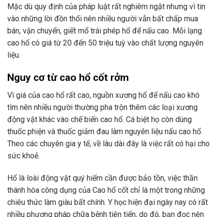
Mặc dù quy định của pháp luật rất nghiêm ngặt nhưng vì tin
vào những lời đồn thổi nên nhiều người vẫn bất chấp mua
bán, vận chuyển, giết mổ trái phép hổ để nấu cao. Mỗi lạng
cao hổ có giá từ 20 đến 50 triệu tuỳ vào chất lượng nguyên
liệu.
Nguy cơ từ cao hổ cốt rởm
Vì giá của cao hổ rất cao, nguồn xương hổ để nấu cao khó
tìm nên nhiều người thường pha trộn thêm các loại xương
động vật khác vào chế biến cao hổ. Cá biệt họ còn dùng
thuốc phiện và thuốc giảm đau làm nguyên liệu nấu cao hổ.
Theo các chuyên gia y tế, về lâu dài đây là việc rất có hại cho
sức khoẻ.
Hổ là loài động vật quý hiếm cần được bảo tồn, việc thần
thánh hóa công dụng của Cao hổ cốt chỉ là một trong những
chiêu thức làm giàu bất chính. Y học hiện đại ngày nay có rất
nhiều phương pháp chữa bệnh tiên tiến, do đó, bạn đọc nên