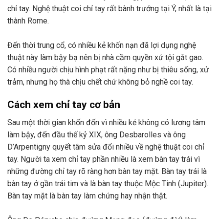
chỉ tay. Nghệ thuật coi chỉ tay rất bành trướng tại Ý, nhất là tại
thành Rome.
Đến thời trung cổ, có nhiều kẻ khốn nạn đã lợi dụng nghệ
thuật này làm bậy bạ nên bị nhà cầm quyền xử tội gắt gao.
Có nhiều người chịu hình phạt rất nặng như bị thiêu sống, xử
trảm, nhưng họ thà chịu chết chứ không bỏ nghề coi tay.
Cách xem chỉ tay cơ bản
Sau một thời gian khốn đốn vì nhiều kẻ không có lương tâm
làm bậy, đến đầu thế kỷ XIX, ông Desbarolles và ông
D’Arpentigny quyết tâm sửa đổi nhiều về nghệ thuật coi chỉ
tay. Người ta xem chỉ tay phần nhiều là xem bàn tay trái vì
những đường chỉ tay rõ ràng hơn bàn tay mặt. Bàn tay trái là
bàn tay ở gần trái tim và là bàn tay thuộc Mộc Tinh (Jupiter).
Bàn tay mặt là bàn tay làm chứng hay nhận thật.