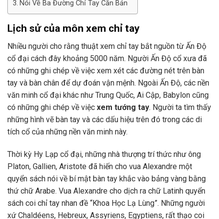
Nói Về Ba Đường Chỉ Tay Căn Bản
Lịch sử của môn xem chỉ tay
Nhiều người cho rằng thuật xem chỉ tay bắt nguồn từ Ấn Độ
cổ đại cách đây khoảng 5000 năm. Người Ấn Độ cổ xưa đã
có những ghi chép về việc xem xét các đường nét trên bàn
tay và bàn chân để dự đoán vận mệnh. Ngoài Ấn Độ, các nền
văn minh cổ đại khác như Trung Quốc, Ai Cập, Babylon cũng
có những ghi chép về việc
xem tướng tay
. Người ta tìm thấy
những hình vẽ bàn tay và các dấu hiệu trên đó trong các di
tích cổ của những nền văn minh này.
Thời kỳ Hy Lạp cổ đại, những nhà thượng trí thức như ông
Platon, Gallien, Aristote đã hiến cho vua Alexandre một
quyển sách nói về bí mật bàn tay khắc vào bảng vàng bằng
thứ chữ Arabe. Vua Alexandre cho dịch ra chữ Latinh quyển
sách coi chỉ tay nhan đề “Khoa Học Lạ Lùng”. Những người
xứ Chaldéens, Hebreux, Assyriens, Egyptiens, rất thạo coi