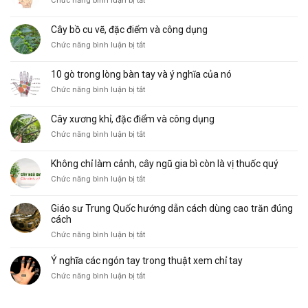
Chức năng bình luận bị tắt
Các
hình
Cây bồ cu vẽ, đặc điểm và công dụng
thái
ở
Chức năng bình luận bị tắt
đường
Cây
Sinh
bồ
Mệnh
10 gò trong lòng bàn tay và ý nghĩa của nó
cu
phổ
ở
Chức năng bình luận bị tắt
vẽ,
biến
10
đặc
và
gò
điểm
ý
Cây xương khỉ, đặc điểm và công dụng
trong
và
nghĩa
ở
Chức năng bình luận bị tắt
lòng
công
Cây
bàn
dụng
xương
tay
Không chỉ làm cảnh, cây ngũ gia bì còn là vị thuốc quý
khỉ,
và
ở
Chức năng bình luận bị tắt
đặc
ý
Không
điểm
nghĩa
chỉ
và
của
Giáo sư Trung Quốc hướng dẫn cách dùng cao trăn đúng
làm
công
nó
cách
cảnh,
dụng
ở
Chức năng bình luận bị tắt
cây
Giáo
ngũ
sư
Ý nghĩa các ngón tay trong thuật xem chỉ tay
gia
Trung
bì
ở
Chức năng bình luận bị tắt
Quốc
còn
Ý
hướng
là
nghĩa
dẫn
vị