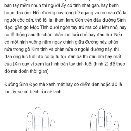
bàn tay mềm nhũn thì người ấy có tính nhát gan, hay bệnh
hoạn đau ốm. Nếu đường này rộng bề ngang và có màu đỏ là
người cộc cằn, thô lỗ, lại tham lam. Còn trên đầu đường Sinh
đạo, gần gò Mộc Tinh dưới ngón tay trỏ mà có điểm nhỏ, hay
có lỗ thủng sâu thì chắc chắn lúc tuổi nhỏ hay đau ốm. Nếu
có một hình vuông nằm ngay chính giữa đường này, phân
nửa trong gò Kim tinh và phân nửa ở ngoài đường này, thì
đàn ông lúc tuổi đó có bị tù tội, đàn bà thì đau ốm hay mất
của (Xin quý vị xem lại hình bàn tay tính tuổi (hình 2) để theo
đó mà đoán thời gian).
Đường Sinh Đạo mà xanh mét hay có điểm đen hoặc đỏ là
lúc ấy sẽ có bệnh rồi sẽ lành.