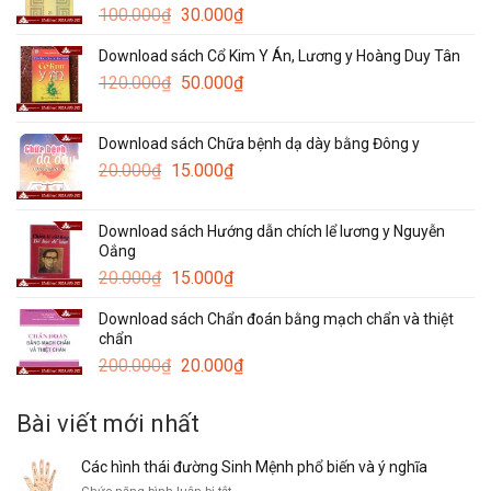
Giá
Giá
100.000
₫
30.000
₫
gốc
hiện
Download sách Cổ Kim Y Án, Lương y Hoàng Duy Tân
là:
tại
Giá
Giá
120.000
₫
100.000₫.
50.000
₫
là:
gốc
hiện
30.000₫.
là:
tại
Download sách Chữa bệnh dạ dày bằng Đông y
120.000₫.
là:
Giá
Giá
20.000
₫
15.000
₫
50.000₫.
gốc
hiện
là:
tại
Download sách Hướng dẫn chích lể lương y Nguyễn
20.000₫.
là:
Oắng
15.000₫.
Giá
Giá
20.000
₫
15.000
₫
gốc
hiện
Download sách Chẩn đoán bằng mạch chẩn và thiệt
là:
tại
chẩn
20.000₫.
là:
Giá
Giá
200.000
₫
20.000
₫
15.000₫.
gốc
hiện
là:
tại
Bài viết mới nhất
200.000₫.
là:
20.000₫.
Các hình thái đường Sinh Mệnh phổ biến và ý nghĩa
ở