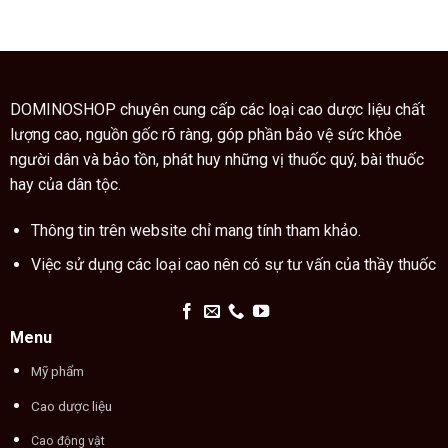
các
cách
thuốc
ngón
dùng
quý
tay
cao
trong
trăn
thuật
đúng
xem
cách
chỉ
DOMINOSHOP chuyên cung cấp các loại cao dược liệu chất
tay
lượng cao, nguồn gốc rõ ràng, góp phần bảo vệ sức khỏe
người dân và bảo tồn, phát huy những vị thuốc quý, bài thuốc
hay của dân tộc.
Thông tin trên website chỉ mang tính tham khảo.
Việc sử dụng các loại cao nên có sự tư vấn của thầy thuốc
Menu
Mỹ phẩm
Cao dược liệu
Cao động vật