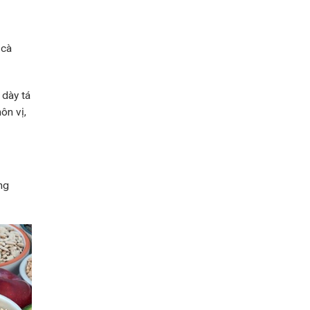
 cà
 dày tá
ôn vị,
ng