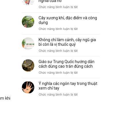
nghĩa của nó
biến
vẽ,
ở
Chức năng bình luận bị tắt
và
đặc
10
ý
điểm
gò
nghĩa
Cây xương khỉ, đặc điểm và công
và
trong
dụng
công
lòng
ở
Chức năng bình luận bị tắt
dụng
bàn
Cây
tay
xương
Không chỉ làm cảnh, cây ngũ gia
và
khỉ,
bì còn là vị thuốc quý
ý
đặc
ở
Chức năng bình luận bị tắt
nghĩa
điểm
Không
của
và
chỉ
nó
Giáo sư Trung Quốc hướng dẫn
công
làm
cách dùng cao trăn đúng cách
dụng
cảnh,
ở
Chức năng bình luận bị tắt
cây
Giáo
ngũ
sư
Ý nghĩa các ngón tay trong thuật
gia
Trung
xem chỉ tay
bì
Quốc
ở
Chức năng bình luận bị tắt
còn
hướng
ảm khi
Ý
là
dẫn
nghĩa
vị
cách
các
thuốc
dùng
ngón
quý
cao
tay
trăn
trong
đúng
thuật