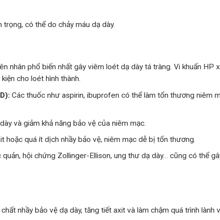
 trọng, có thể do chảy máu dạ dày.
ên nhân phổ biến nhất gây viêm loét dạ dày tá tràng. Vi khuẩn HP
kiện cho loét hình thành.
D):
Các thuốc như aspirin, ibuprofen có thể làm tổn thương niêm 
ạ dày và giảm khả năng bảo vệ của niêm mạc.
xit hoặc quá ít dịch nhầy bảo vệ, niêm mạc dễ bị tổn thương.
quản, hội chứng Zollinger-Ellison, ung thư dạ dày… cũng có thể g
hất nhầy bảo vệ dạ dày, tăng tiết axit và làm chậm quá trình lành 