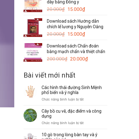
dày bằng Đông y
120.000₫.
là:
Giá
Giá
50.000₫.
20.000
₫
15.000
₫
gốc
hiện
Download sách Hướng dẫn
là:
tại
chích lể lương y Nguyễn Oắng
20.000₫.
là:
Giá
15.000₫.
Giá
20.000
₫
15.000
₫
gốc
hiện
Download sách Chẩn đoán
là:
tại
bằng mạch chẩn và thiệt chẩn
20.000₫.
là:
Giá
15.000₫.
Giá
200.000
₫
20.000
₫
gốc
hiện
là:
tại
Bài viết mới nhất
200.000₫.
là:
20.000₫.
Các hình thái đường Sinh Mệnh
phổ biến và ý nghĩa
ở
Chức năng bình luận bị tắt
Các
hình
Cây bồ cu vẽ, đặc điểm và công
thái
dụng
đường
ở
Chức năng bình luận bị tắt
Sinh
Cây
Mệnh
bồ
10 gò trong lòng bàn tay và ý
phổ
cu