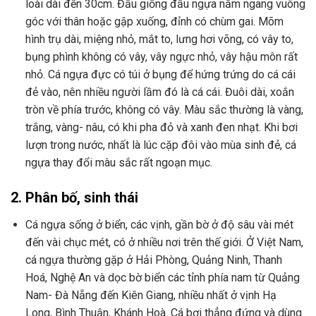
loài dài đến 30cm. Đầu giống đầu ngựa nằm ngang vuông
góc với thân hoặc gập xuống, đỉnh có chùm gai. Mõm
hình trụ dài, miệng nhỏ, mắt to, lưng hơi võng, có vây to,
bụng phình không có vây, vây ngực nhỏ, vây hậu môn rất
nhỏ. Cá ngựa đực có túi ở bụng để hứng trứng do cá cái
đẻ vào, nên nhiều người lầm đó là cá cái. Đuôi dài, xoắn
tròn về phía trước, không có vây. Màu sắc thường là vàng,
trắng, vàng- nâu, có khi pha đỏ và xanh đen nhạt. Khi bơi
lượn trong nước, nhất là lúc cặp đôi vào mùa sinh đẻ, cá
ngựa thay đổi màu sắc rất ngoạn mục.
2. Phân bố, sinh thái
Cá ngựa sống ở biển, các vịnh, gần bờ ở độ sâu vài mét
đến vài chục mét, có ở nhiều nơi trên thế giới. Ở Việt Nam,
cá ngựa thường gặp ở Hải Phòng, Quảng Ninh, Thanh
Hoá, Nghệ An và dọc bờ biển các tỉnh phía nam từ Quảng
Nam- Đà Nẵng đến Kiên Giang, nhiều nhất ở vịnh Hạ
Long, Bình Thuận, Khánh Hoà. Cá bơi thẳng đứng và dùng