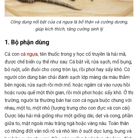
Công dụng nổi bật của cá ngựa là bổ thận và cường dương,
giúp kích thích, tăng cường sinh lý
1. Bộ phận dùng
Cả con
cá ngựa
, tên thuốc trong y học cổ truyền là hải mã,
được chế biến cụ thể như sau: Cá bắt về, rửa sạch, mổ bụng,
bỏ ruột, uốn đuôi cho cong tròn lại, rồi phơi hay sấy khô. Có
người còn dùng bàn chải đánh sạch lớp màng da màu thẫm
bên ngoài, rửa sạch rồi mới mổ. hoặc ngâm cá vào rượu hồi
hoặc rượu quế một thời gian, rồi mới phơi hoặc sấy khô. Ở thị
trường, người ta thường bán hai con cá ngựa buộc chung với
nhau, một to, một nhỏ (tượng trưng cho con đực và con cái).
Dược liệu hải mã giống như một giống dài, dẹt và cong, phần
giữa to, mặt ngoài màu trắng ngà hoặc vàng nâu. Toàn thân
có những đốt vân nổi rõ và nhô lén ở suốt dọc lưng, bụng và