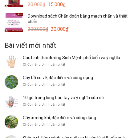
Giá
Giá
20.000
₫
15.000
₫
gốc
hiện
Download sách Chẩn đoán bằng mạch chẩn và thiệt
là:
tại
chẩn
20.000₫.
là:
Giá
Giá
200.000
₫
20.000
₫
15.000₫.
gốc
hiện
là:
tại
Bài viết mới nhất
200.000₫.
là:
20.000₫.
Các hình thái đường Sinh Mệnh phổ biến và ý nghĩa
ở
Chức năng bình luận bị tắt
Các
hình
Cây bồ cu vẽ, đặc điểm và công dụng
thái
ở
Chức năng bình luận bị tắt
đường
Cây
Sinh
bồ
Mệnh
10 gò trong lòng bàn tay và ý nghĩa của nó
cu
phổ
ở
Chức năng bình luận bị tắt
vẽ,
biến
10
đặc
và
gò
điểm
ý
Cây xương khỉ, đặc điểm và công dụng
trong
và
nghĩa
ở
Chức năng bình luận bị tắt
lòng
công
Cây
bàn
dụng
xương
tay
Không chỉ làm cảnh, cây ngũ gia bì còn là vị thuốc quý