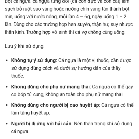
Bột cá ngựa: cá ngựa từng đôi (cả con đực và con cái) làm
sạch bỏ ruột sao vàng hoặc nướng chín vàng tán thành bột
mịn, uống với nước nóng, mỗi lần 4 – 6g, ngày uống 1 – 2
lần. Dùng cho các trường hợp hen suyễn, thận hư; suy nhược
thần kinh. Trường hợp vô sinh thì cả vợ chồng cùng uống.
Lưu ý khi sử dụng:
Không tự ý sử dụng:
Cá ngựa là một vị thuốc, cần được
sử dụng đúng cách và dưới sự hướng dẫn của thầy
thuốc.
Không dùng cho phụ nữ mang thai:
Cá ngựa có thể gây
co bóp tử cung, không an toàn cho phụ nữ mang thai.
Không dùng cho người bị cao huyết áp:
Cá ngựa có thể
làm tăng huyết áp.
Người bị dị ứng với hải sản:
Nên thận trọng khi sử dụng
cá ngựa.