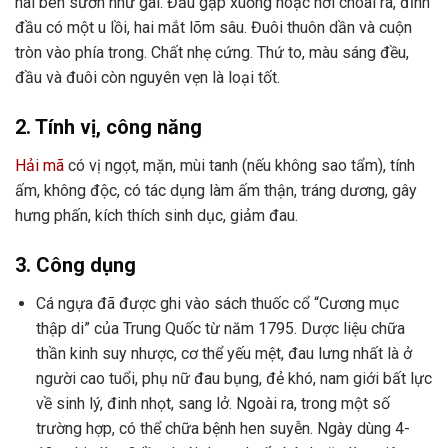
hai bên sườn như gai. Đầu gập xuống hoặc hơi choãi ra, đỉnh
đầu có một u lồi, hai mắt lõm sâu. Đuôi thuôn dần và cuộn
tròn vào phía trong. Chất nhẹ cứng. Thứ to, màu sáng đều,
đầu và đuôi còn nguyên vẹn là loại tốt.
2. Tính vị, công năng
Hải mã
có vị ngọt, mặn, mùi tanh (nếu không sao tẩm), tính
ấm, không độc, có tác dụng làm ấm thận, tráng dương, gây
hưng phấn, kích thích sinh dục, giảm đau.
3. Công dụng
Cá ngựa đã được ghi vào sách thuốc cổ “Cương mục
thập di” của Trung Quốc từ năm 1795. Dược liệu chữa
thần kinh suy nhược, cơ thể yếu mệt, đau lưng nhất là ở
người cao tuổi, phụ nữ đau bụng, đẻ khó, nam giới bất lực
về sinh lý, đinh nhọt, sang lở. Ngoài ra, trong một số
trường hợp, có thể chữa bệnh hen suyễn. Ngày dùng 4-