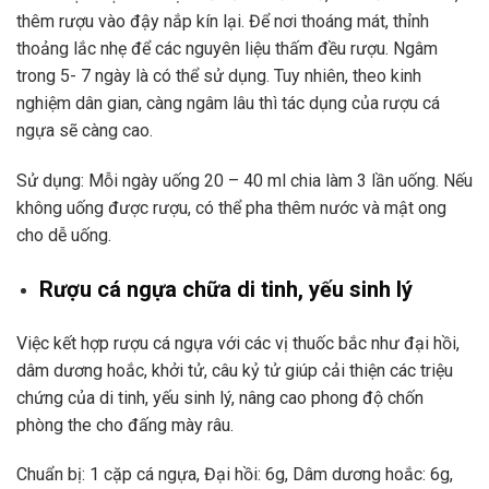
t
hêm
rượu
vào đậy nắp kín lại.
Để nơi thoáng mát, thỉnh
thoảng lắc nhẹ để các nguyên liệu thấm đều rượu.
Ngâm
trong 5- 7 ngày là có thể sử dụng. Tuy nhiên, theo kinh
nghiệm dân gian, càng ngâm lâu thì tác dụng của
rượu
cá
ngựa sẽ càng cao.
Sử dụng:
Mỗi ngày uống 20 – 40 ml chia làm 3 lần uống.
Nếu
không uống được rượu, có thể pha thêm nước và mật ong
cho dễ uống.
Rượu cá ngựa chữa di tinh, yếu sinh lý
Việc kết hợp rượu cá ngựa với các vị thuốc bắc như đại hồi,
dâm dương hoắc, khởi tử, câu kỷ tử giúp cải thiện các triệu
chứng của di tinh, yếu sinh lý, nâng cao phong độ chốn
phòng the cho đấng mày râu.
Chuẩn bị: 1 cặp cá ngựa, Đại hồi: 6g, Dâm dương hoắc: 6g,