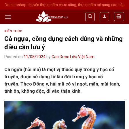
Skip
Dominoshop chuyên thực phẩm chức năng, thực phẩm bổ sung cao cấp
to
content
KIẾN THỨC
Cá ngựa, công dụng cách dùng và những
điều cần lưu ý
Posted on
11/08/2024
by
Cao Dược Liệu Việt Nam
Cá ngựa (hải mã) là một vị thuốc quý trong y học cổ
truyền, được sử dụng từ lâu đời trong y học cổ
truyền. Theo Đông y, hải mã có vị ngọt, mặn, mùi tanh,
tính ôn, không độc, đi vào thận kinh.