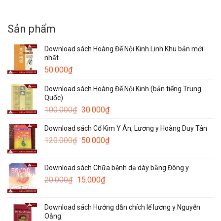
Sản phẩm
Download sách Hoàng Đế Nội Kinh Linh Khu bản mới
nhất
50.000
₫
Download sách Hoàng Đế Nội Kinh (bản tiếng Trung
Quốc)
Giá
Giá
100.000
₫
30.000
₫
gốc
hiện
Download sách Cổ Kim Y Án, Lương y Hoàng Duy Tân
là:
tại
Giá
Giá
120.000
₫
100.000₫.
50.000
₫
là:
gốc
hiện
30.000₫.
là:
tại
Download sách Chữa bệnh dạ dày bằng Đông y
120.000₫.
là:
Giá
Giá
20.000
₫
15.000
₫
50.000₫.
gốc
hiện
là:
tại
Download sách Hướng dẫn chích lể lương y Nguyễn
20.000₫.
là:
Oắng
15.000₫.