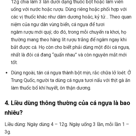
12g chia làm 3 lần dưới dạng thuốc bột hoặc làm viên
uống với nước hoặc rượu. Dùng riêng hoặc phối hợp với
các vị thuốc khác như dâm dương hoắc, kỷ tử… Theo quan
niệm của ngư dân vùng biển, cá ngựa để tươi
ngâm rượu mới quý; do đó, trong mỗi chuyến ra khơi, họ
thường mang theo hàng lít rượu trắng để ngâm ngay khi
bắt được cá. Họ còn cho biết phải dùng một đôi cá ngựa,
nhất là đôi cá đang “quấn nhau” và còn nguyên mắt mới
tốt.
Dùng ngoài, tán cá ngựa thành bột mịn, rắc chữa lở loét. Ở
Trung Quốc, người ta dùng cá ngựa tươi nấu với thịt gà ăn
làm thuốc bổ khí huyết, ôn thận dương.
4. Liều dùng thông thường của cá ngựa là bao
nhiêu?
Liều dùng: Ngày dùng 4 – 12g. Ngày uống 3 lần, mỗi lần 1 –
3g.