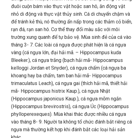
đuôi cuộn bám vào thực vật hoặc san hô, ăn động vật
nhỏ di động và thực vật thủy sinh. Cá di chuyển chậm và
để tránh kẻ thù, nó thường ẩn nấp trong các thảm cỏ biển,
rạn đá, rạn san hô. Cơ thể thay đổi màu sắc với môi
trường xung quanh để tự bảo vệ. Mùa sinh đẻ của cá vào
tháng 3- 7. Các loài cá ngựa được phát hiện là cá ngựa
vàng (cá ngựa lớn, đại hải mã. – Hippocampus kuda
Bleeker.), cá ngựa trắng (bạch hải mã- Hippocampus
kelloggi Jordan et Snyder), cá ngựa chấm (cá ngựa ba
khoang hay ba chấm, tam ban hải mã- Hippocampus
trimaculatus Leach), cá ngựa gai (thích hải mã, thiết hải
mã- Hippocampus histrix Kaup.), cá ngựa Nhật
(Hippocampus japonicus Kaup.), cá ngựa mõm ngắn
(Hippocampus brevirostris), cá ngựa Úc (Hippocampus
phylloperexeques). Mùa khai thác được nhiều cá ngựa
vào tháng 8- 9. Người ta không tổ chức đánh bắt riêng cá
ngựa mà thường kết hợp khi đánh bắt các loại hải sản
khác.