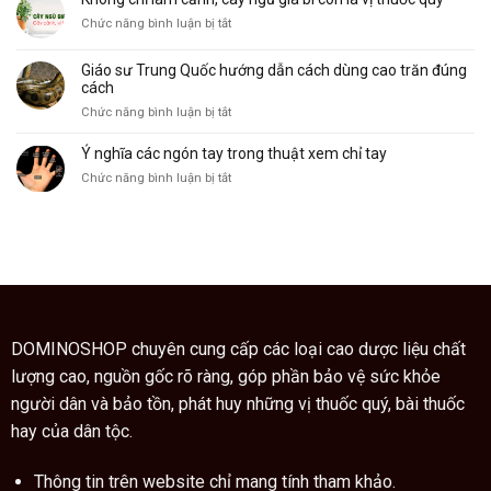
khỉ,
và
ở
Chức năng bình luận bị tắt
đặc
ý
Không
điểm
nghĩa
chỉ
và
của
Giáo sư Trung Quốc hướng dẫn cách dùng cao trăn đúng
làm
công
nó
cách
cảnh,
dụng
ở
Chức năng bình luận bị tắt
cây
Giáo
ngũ
sư
Ý nghĩa các ngón tay trong thuật xem chỉ tay
gia
Trung
bì
ở
Chức năng bình luận bị tắt
Quốc
còn
Ý
hướng
là
nghĩa
dẫn
vị
các
cách
thuốc
ngón
dùng
quý
tay
cao
trong
trăn
thuật
đúng
xem
cách
chỉ
DOMINOSHOP chuyên cung cấp các loại cao dược liệu chất
tay
lượng cao, nguồn gốc rõ ràng, góp phần bảo vệ sức khỏe
người dân và bảo tồn, phát huy những vị thuốc quý, bài thuốc
hay của dân tộc.
Thông tin trên website chỉ mang tính tham khảo.