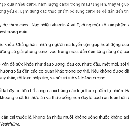
u nạp quá nhiều canxi, hàm lượng canxi trong máu tăng lên, thay vì giú
ơng yếu đi. Lạm dụng các thực phẩm bổ sung canxi sẽ dễ dẫn đến tìn
y dư thừa canxi. Nạp nhiều vitamin A và D, dùng một số sản phẩm 
anxi trong máu.
c khỏe. Chẳng hạn, những người mà tuyến cận giáp hoạt động qu
 xương sẽ giải phóng canxi vào trong máu, dẫn đến tăng nồng độ can
 vấn đề sức khỏe như đau xương, đau cơ, nhức đầu, mệt mỏi, sỏi t
h hưởng xấu đến các cơ quan khác trong cơ thể. Nếu không được điều
thận, rối loạn nhịp tim, sa sút trí tuệ và loãng xương.
t là hãy ưu tiên bổ sung canxi bằng các loại thực phẩm tự nhiên. H
à khoáng chất từ thức ăn và thức uống nên đây là cách an toàn hơn
ời cần cai thuốc lá, không ăn nhiều muối, không uống thuốc kháng ax
Healthline
.