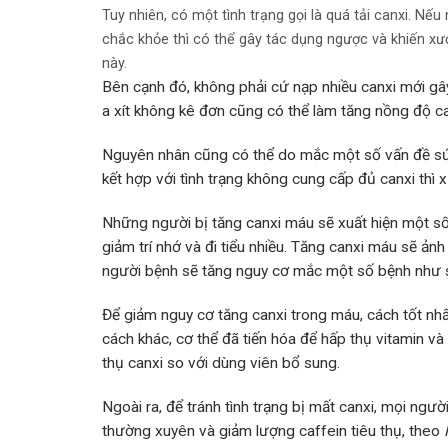
Tuy nhiên, có một tình trạng gọi là quá tải canxi. Nế
chắc khỏe thì có thể gây tác dụng ngược và khiến xư
này.
Bên cạnh đó, không phải cứ nạp nhiều canxi mới gâ
a xít không kê đơn cũng có thể làm tăng nồng độ c
Nguyên nhân cũng có thể do mắc một số vấn đề sứ
kết hợp với tình trạng không cung cấp đủ canxi thì
Những người bị tăng canxi máu sẽ xuất hiện một số
giảm trí nhớ và đi tiểu nhiều. Tăng canxi máu sẽ ản
người bệnh sẽ tăng nguy cơ mắc một số bệnh như suy 
Để giảm nguy cơ tăng canxi trong máu, cách tốt nhấ
cách khác, cơ thể đã tiến hóa để hấp thụ vitamin v
thụ canxi so với dùng viên bổ sung.
Ngoài ra, để tránh tình trạng bị mất canxi, mọi ngư
thường xuyên và giảm lượng caffein tiêu thụ, theo