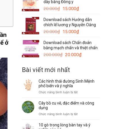
dày bằng Đông y
120.000₫.
là:
Giá
Giá
50.000₫.
20.000
₫
15.000
₫
gốc
hiện
Download sách Hướng dẫn
là:
tại
chích lể lương y Nguyễn Oắng
20.000₫.
là:
Giá
15.000₫.
Giá
20.000
₫
15.000
₫
hần
gốc
hiện
ể ở
Download sách Chẩn đoán
là:
tại
bằng mạch chẩn và thiệt chẩn
20.000₫.
là:
Giá
15.000₫.
Giá
200.000
₫
20.000
₫
gốc
hiện
là:
tại
Bài viết mới nhất
200.000₫.
là:
20.000₫.
Các hình thái đường Sinh Mệnh
phổ biến và ý nghĩa
ở
Chức năng bình luận bị tắt
Các
hình
Cây bồ cu vẽ, đặc điểm và công
thái
dụng
đường
ở
Chức năng bình luận bị tắt
Sinh
Cây
Mệnh
bồ
10 gò trong lòng bàn tay và ý
phổ
cu