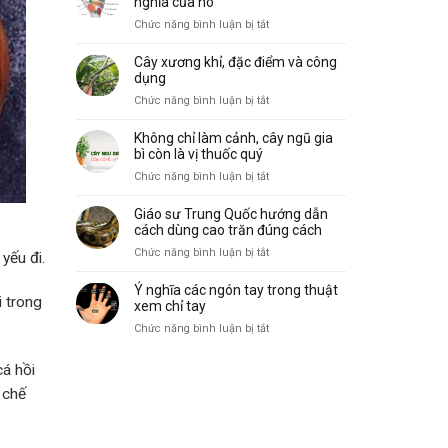
nghĩa của nó
biến
vẽ,
ở
Chức năng bình luận bị tắt
và
đặc
10
ý
điểm
gò
nghĩa
Cây xương khỉ, đặc điểm và công
và
trong
dụng
công
lòng
ở
Chức năng bình luận bị tắt
dụng
bàn
Cây
tay
xương
Không chỉ làm cảnh, cây ngũ gia
và
khỉ,
bì còn là vị thuốc quý
ý
đặc
ở
Chức năng bình luận bị tắt
nghĩa
điểm
Không
của
và
chỉ
nó
Giáo sư Trung Quốc hướng dẫn
công
làm
cách dùng cao trăn đúng cách
dụng
cảnh,
ở
Chức năng bình luận bị tắt
yếu đi.
cây
Giáo
ngũ
sư
Ý nghĩa các ngón tay trong thuật
gia
i trong
Trung
xem chỉ tay
bì
Quốc
ở
Chức năng bình luận bị tắt
còn
hướng
Ý
là
dẫn
nghĩa
vị
cá hồi
cách
các
thuốc
dùng
 chế
ngón
quý
cao
tay
trăn
trong
đúng
thuật