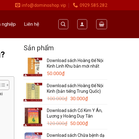
info@dominoshop.vip
0929.585.282
 nghiệp
Liên hệ
Sản phẩm
g?
Download sách Hoàng Đế Nội
Kinh Linh Khu bản mới nhất
50.000
₫
Download sách Hoàng Đế Nội
Kinh (bản tiếng Trung Quốc)
xi
Giá
Giá
100.000
₫
30.000
₫
gốc
hiện
Download sách Cổ Kim Y Án,
là:
tại
Lương y Hoàng Duy Tân
100.000₫.
là:
Giá
30.000₫.
Giá
120.000
₫
50.000
₫
gốc
hiện
Download sách Chữa bệnh dạ
là:
tại