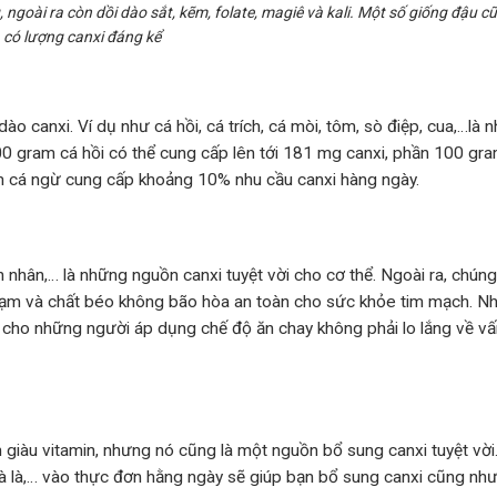
, ngoài ra còn dồi dào sắt, kẽm, folate, magiê và kali. Một số giống đậu c
có lượng canxi đáng kể
 canxi. Ví dụ như cá hồi, cá trích, cá mòi, tôm, sò điệp, cua,…là 
 gram cá hồi có thể cung cấp lên tới 181 mg canxi, phần 100 gr
 cá ngừ cung cấp khoảng 10% nhu cầu canxi hàng ngày.
nh nhân,… là những nguồn canxi tuyệt vời cho cơ thể. Ngoài ra, chún
 đạm và chất béo không bão hòa an toàn cho sức khỏe tim mạch. 
 cho những người áp dụng chế độ ăn chay không phải lo lắng về vấ
m giàu vitamin, nhưng nó cũng là một nguồn bổ sung canxi tuyệt vời
 chà là,… vào thực đơn hằng ngày sẽ giúp bạn bổ sung canxi cũng nh