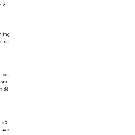
ũng
những
am cá
g còn
Nhóm
n đề
. Bổ
ư các