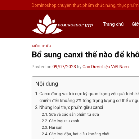
Skip
Dominoshop chuyên thực phẩm chức năng, thực phẩm 
to
content
Trang chủ
Giớ
KIẾN THỨC
Bổ sung canxi thế nào để kh
Posted on
09/07/2023
by
Cao Dược Liệu Việt Nam
Nội dung
Canxi đóng vai trò cực kỳ quan trọng với quá trình
chiếm đến khoảng 2% tổng trọng lượng cơ thể ở ngư
Những loại thực phẩm giàu canxi
Sữa và các sản phẩm từ sữa
Các loại rau xanh
Hải sản
Các loại đậu, hạt giàu khoáng chất