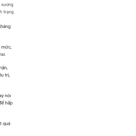
cách
p xương
xem
chỉ
h trạng
tay
kháng
á mức,
xi.
hận,
 trị,
ay nói
 để hấp
it quá