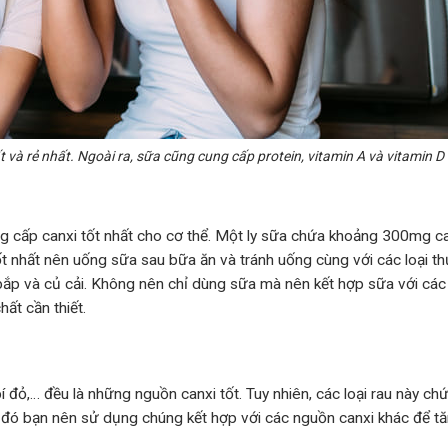
và rẻ nhất. Ngoài ra, sữa cũng cung cấp protein, vitamin A và vitamin D
g cấp canxi tốt nhất cho cơ thể. Một ly sữa chứa khoảng 300mg ca
Tốt nhất nên uống sữa sau bữa ăn và tránh uống cùng với các loại t
 bắp và củ cải. Không nên chỉ dùng sữa mà nên kết hợp sữa với cá
ất cần thiết.
 bí đỏ,… đều là những nguồn canxi tốt. Tuy nhiên, các loại rau này ch
o đó bạn nên sử dụng chúng kết hợp với các nguồn canxi khác để t