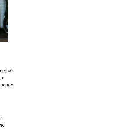
nxi sẽ
hực
c nguồn
ứa
ăng