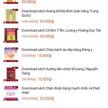
50.000
₫
Download sách Hoàng Đế Nội Kinh (bản tiếng Trung
Quốc)
Giá
Giá
100.000
₫
30.000
₫
gốc
hiện
Download sách Cổ Kim Y Án, Lương y Hoàng Duy Tân
là:
tại
Giá
Giá
120.000
₫
100.000₫.
50.000
₫
là:
gốc
hiện
30.000₫.
là:
tại
Download sách Chữa bệnh dạ dày bằng Đông y
120.000₫.
là:
Giá
Giá
20.000
₫
15.000
₫
50.000₫.
gốc
hiện
là:
tại
Download sách Hướng dẫn chích lể lương y Nguyễn
20.000₫.
là:
Oắng
15.000₫.
Giá
Giá
20.000
₫
15.000
₫
gốc
hiện
Download sách Chẩn đoán bằng mạch chẩn và thiệt
là:
tại
chẩn
20.000₫.
là:
Giá
Giá
200.000
₫
20.000
₫
15.000₫.
gốc
hiện