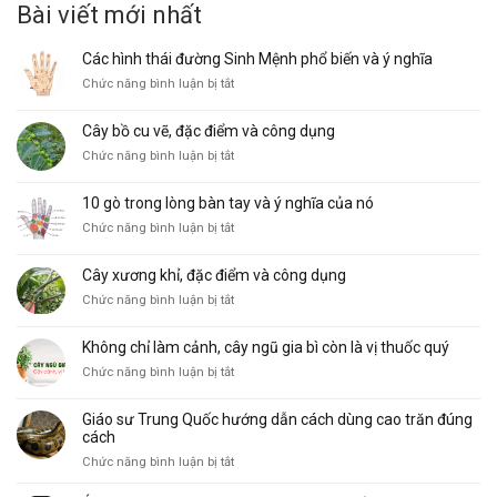
là:
tại
Bài viết mới nhất
200.000₫.
là:
20.000₫.
Các hình thái đường Sinh Mệnh phổ biến và ý nghĩa
ở
Chức năng bình luận bị tắt
Các
hình
Cây bồ cu vẽ, đặc điểm và công dụng
thái
ở
Chức năng bình luận bị tắt
đường
Cây
Sinh
bồ
Mệnh
10 gò trong lòng bàn tay và ý nghĩa của nó
cu
phổ
ở
Chức năng bình luận bị tắt
vẽ,
biến
10
đặc
và
gò
điểm
ý
Cây xương khỉ, đặc điểm và công dụng
trong
và
nghĩa
ở
Chức năng bình luận bị tắt
lòng
công
Cây
bàn
dụng
xương
tay
Không chỉ làm cảnh, cây ngũ gia bì còn là vị thuốc quý
khỉ,
và
ở
Chức năng bình luận bị tắt
đặc
ý
Không
điểm
nghĩa
chỉ
và
của
Giáo sư Trung Quốc hướng dẫn cách dùng cao trăn đúng
làm
công
nó
cách
cảnh,
dụng
ở
Chức năng bình luận bị tắt
cây
Giáo
ngũ