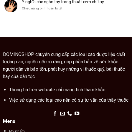
sư
Ý nghĩa các ngón tay trong thuật xem chỉ tay
gia
Trung
bì
ở
Chức năng bình luận bị tắt
Quốc
còn
Ý
hướng
là
nghĩa
dẫn
vị
các
cách
thuốc
ngón
dùng
quý
tay
cao
trong
trăn
thuật
đúng
xem
cách
chỉ
DOMINOSHOP chuyên cung cấp các loại cao dược liệu chất
tay
lượng cao, nguồn gốc rõ ràng, góp phần bảo vệ sức khỏe
người dân và bảo tồn, phát huy những vị thuốc quý, bài thuốc
hay của dân tộc.
Thông tin trên website chỉ mang tính tham khảo.
Việc sử dụng các loại cao nên có sự tư vấn của thầy thuốc
Menu
Mỹ phẩm