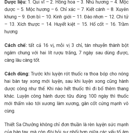
Dược liệu:
1. Qui vĩ – 2. Hồng hoa – 3. Nhủ hương – 4. Mộc
dược – 5. Mộc hương – 6. Chỉ xác – 7. Kiết cánh – 8. Xuyên
khung – 9. Đơn bì – 10. Kinh giới – 11. Đào nhơn – 12. Chi tử
– 13. Xích thược – 14. Huyết kiệt – 15. Hổ cốt – 16. Trầm
hương
Cách chế:
tất cả 16 vị, mỗi vị 3 chỉ, tán nhuyễn thành bột
ngâm chung với hai lít rượu trắng, 7 ngày sau dùng được,
càng lâu càng tốt.
Cách dùng:
Trước khi luyện rót thuốc ra thoa bóp cho nóng
hai bàn tay xong mới luyện, sau khi luyện xong cũng hành
dược công như thế. Khi nào hết thuốc thì đi bổ thêm thang
khác. Luyện công hành dược tữu đúng 100 ngày thì thuốc
mới thấm vào tới xương làm xương, gân cốt cứng mạnh vô
cùng.
Thiết Sa Chưởng không chỉ đơn thuần là rèn luyện sức mạnh
của bàn tay, mà còn đòi hỏi sự phối hợp giữa các yếu tố âm