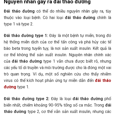
Nguyên nhân gây ra đái tháo đường
Đái tháo đường
có thể do nhiều nguyên nhân gây ra, tùy
thuộc vào loại bệnh. Có hai loại
đái tháo đường
chính là
type 1 và type 2.
Đái tháo đường type 1:
Đây là một bệnh tự miễn, trong đó
hệ thống miễn dịch của cơ thể tấn công và phá hủy các tế
bào beta trong tuyến tụy, là nơi sản xuất insulin. Kết quả là
cơ thể không thể sản xuất insulin. Nguyên nhân chính xác
của
đái tháo đường
type 1 vẫn chưa được biết rõ, nhưng
các yếu tố di truyền và môi trường được cho là đóng một vai
trò quan trọng. Ví dụ, một số nghiên cứu cho thấy nhiễm
virus có thể kích hoạt phản ứng tự miễn dẫn đến
đái tháo
đường
type 1.
Đái tháo đường type 2:
Đây là loại
đái tháo đường
phổ
biến nhất, chiếm khoảng 90-95% tổng số ca mắc. Trong
đái
tháo đường
type 2, cơ thể vẫn sản xuất insulin, nhưng các