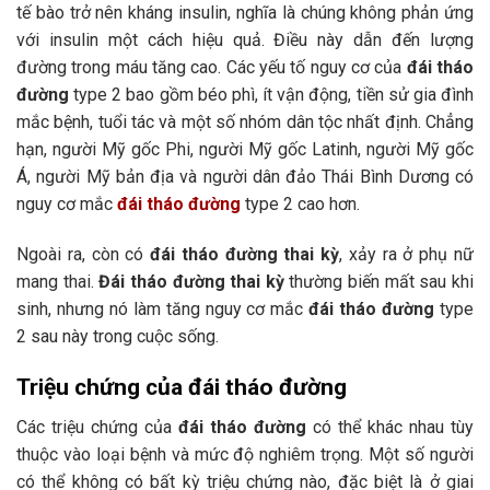
tế bào trở nên kháng insulin, nghĩa là chúng không phản ứng
với insulin một cách hiệu quả. Điều này dẫn đến lượng
đường trong máu tăng cao. Các yếu tố nguy cơ của
đái tháo
đường
type 2 bao gồm béo phì, ít vận động, tiền sử gia đình
mắc bệnh, tuổi tác và một số nhóm dân tộc nhất định. Chẳng
hạn, người Mỹ gốc Phi, người Mỹ gốc Latinh, người Mỹ gốc
Á, người Mỹ bản địa và người dân đảo Thái Bình Dương có
nguy cơ mắc
đái tháo đường
type 2 cao hơn.
Ngoài ra, còn có
đái tháo đường thai kỳ
, xảy ra ở phụ nữ
mang thai.
Đái tháo đường thai kỳ
thường biến mất sau khi
sinh, nhưng nó làm tăng nguy cơ mắc
đái tháo đường
type
2 sau này trong cuộc sống.
Triệu chứng của đái tháo đường
Các triệu chứng của
đái tháo đường
có thể khác nhau tùy
thuộc vào loại bệnh và mức độ nghiêm trọng. Một số người
có thể không có bất kỳ triệu chứng nào, đặc biệt là ở giai