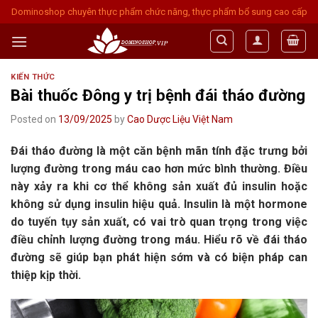
Skip
Dominoshop chuyên thực phẩm chức năng, thực phẩm bổ sung cao cấp
to
content
KIẾN THỨC
Bài thuốc Đông y trị bệnh đái tháo đường
Posted on
13/09/2025
by
Cao Dược Liệu Việt Nam
Đái tháo đường là một căn bệnh mãn tính đặc trưng bởi
lượng đường trong máu cao hơn mức bình thường. Điều
này xảy ra khi cơ thể không sản xuất đủ insulin hoặc
không sử dụng insulin hiệu quả. Insulin là một hormone
do tuyến tụy sản xuất, có vai trò quan trọng trong việc
điều chỉnh lượng đường trong máu. Hiểu rõ về đái tháo
đường sẽ giúp bạn phát hiện sớm và có biện pháp can
thiệp kịp thời.