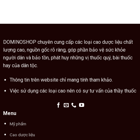
hướng
là
nghĩa
dẫn
vị
các
cách
thuốc
ngón
dùng
quý
tay
cao
trong
trăn
thuật
đúng
xem
cách
chỉ
DOMINOSHOP chuyên cung cấp các loại cao dược liệu chất
tay
lượng cao, nguồn gốc rõ ràng, góp phần bảo vệ sức khỏe
người dân và bảo tồn, phát huy những vị thuốc quý, bài thuốc
hay của dân tộc.
Thông tin trên website chỉ mang tính tham khảo.
Việc sử dụng các loại cao nên có sự tư vấn của thầy thuốc
Menu
Mỹ phẩm
Cao dược liệu