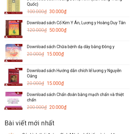
Quốc)
Giá
Giá
100.000
₫
30.000
₫
gốc
hiện
Download sách Cổ Kim Y Án, Lương y Hoàng Duy Tân
là:
tại
Giá
Giá
120.000
₫
100.000₫.
50.000
₫
là:
gốc
hiện
30.000₫.
là:
tại
Download sách Chữa bệnh dạ dày bằng Đông y
120.000₫.
là:
Giá
Giá
20.000
₫
15.000
₫
50.000₫.
gốc
hiện
là:
tại
Download sách Hướng dẫn chích lể lương y Nguyễn
20.000₫.
là:
Oắng
15.000₫.
Giá
Giá
20.000
₫
15.000
₫
gốc
hiện
Download sách Chẩn đoán bằng mạch chẩn và thiệt
là:
tại
chẩn
20.000₫.
là:
Giá
Giá
200.000
₫
20.000
₫
15.000₫.
gốc
hiện
là:
tại
Bài viết mới nhất
200.000₫.
là:
20.000₫.