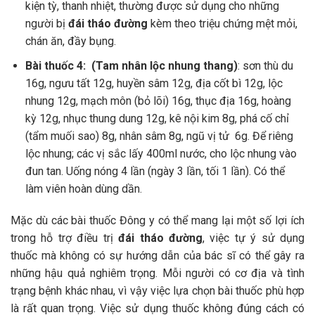
kiện tỳ, thanh nhiệt, thường được sử dụng cho những
người bị
đái tháo đường
kèm theo triệu chứng mệt mỏi,
chán ăn, đầy bụng.
Bài thuốc 4: (Tam nhân lộc nhung thang)
: sơn thù du
16g, ngưu tất 12g, huyền sâm 12g, địa cốt bì 12g, lộc
nhung 12g, mạch môn (bỏ lõi) 16g, thục địa 16g, hoàng
kỳ 12g, nhục thung dung 12g, kê nội kim 8g, phá cố chỉ
(tẩm muối sao) 8g, nhân sâm 8g, ngũ vị tử 6g. Để riêng
lộc nhung; các vị sắc lấy 400ml nước, cho lộc nhung vào
đun tan. Uống nóng 4 lần (ngày 3 lần, tối 1 lần). Có thể
làm viên hoàn dùng dần.
Mặc dù các bài thuốc Đông y có thể mang lại một số lợi ích
trong hỗ trợ điều trị
đái tháo đường
, việc tự ý sử dụng
thuốc mà không có sự hướng dẫn của bác sĩ có thể gây ra
những hậu quả nghiêm trọng. Mỗi người có cơ địa và tình
trạng bệnh khác nhau, vì vậy việc lựa chọn bài thuốc phù hợp
là rất quan trọng. Việc sử dụng thuốc không đúng cách có