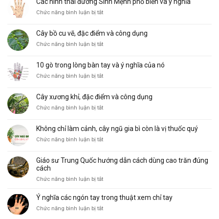
Các hình thái đường Sinh Mệnh phổ biến và ý nghĩa
ở
Chức năng bình luận bị tắt
Các
hình
Cây bồ cu vẽ, đặc điểm và công dụng
thái
ở
Chức năng bình luận bị tắt
đường
Cây
Sinh
bồ
Mệnh
10 gò trong lòng bàn tay và ý nghĩa của nó
cu
phổ
ở
Chức năng bình luận bị tắt
vẽ,
biến
10
đặc
và
gò
điểm
ý
Cây xương khỉ, đặc điểm và công dụng
trong
và
nghĩa
ở
Chức năng bình luận bị tắt
lòng
công
Cây
bàn
dụng
xương
tay
Không chỉ làm cảnh, cây ngũ gia bì còn là vị thuốc quý
khỉ,
và
ở
Chức năng bình luận bị tắt
đặc
ý
Không
điểm
nghĩa
chỉ
và
của
Giáo sư Trung Quốc hướng dẫn cách dùng cao trăn đúng
làm
công
nó
cách
cảnh,
dụng
ở
Chức năng bình luận bị tắt
cây
Giáo
ngũ
sư
Ý nghĩa các ngón tay trong thuật xem chỉ tay
gia
Trung
bì
ở
Chức năng bình luận bị tắt
Quốc
còn
Ý