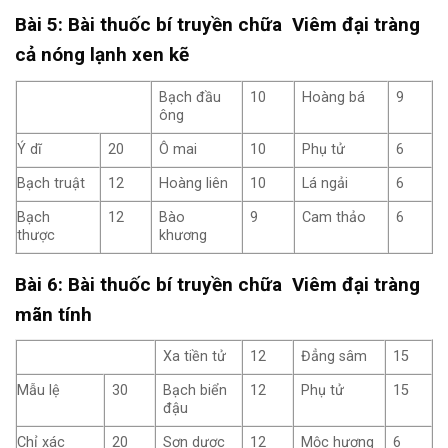
Bài 5: Bài thuốc bí truyền chữa Viêm đại tràng
cả nóng lạnh xen kẽ
Bạch đầu
10
Hoàng bá
9
ông
Ý dĩ
20
Ô mai
10
Phụ tử
6
Bạch truật
12
Hoàng liên
10
Lá ngải
6
Bạch
12
Bào
9
Cam thảo
6
thược
khương
Bài 6: Bài thuốc bí truyền chữa Viêm đại tràng
mãn tính
Xa tiền tử
12
Đẳng sâm
15
Mẫu lệ
30
Bạch biển
12
Phụ tử
15
đậu
Chỉ xác
20
Sơn dược
12
Mộc hương
6