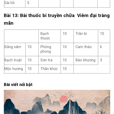
Sài hồ
5
Bài 13: Bài thuốc bí truyền chữa Viêm đại tràng
mãn
Bạch
10
Trần bì
10
thược
Đẳng sâm
10
Phòng
10
Cam thảo
6
phong
Bạch truật
10
Sơn tra
10
Bào khương
3
Mộc hương
10
Thần khúc
10
Bài viết nổi bật