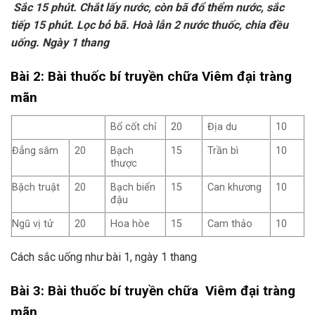
Sắc 15 phút. Chắt lấy nước, còn bã đổ thểm nước, sắc
tiếp 15 phút. Lọc bỏ bã. Hoà lẫn 2 nước thuốc, chia đều
uống. Ngày 1 thang
Bài 2: Bài thuốc bí truyền chữa Viêm đại tràng
mãn
Bổ cốt chỉ
20
Địa du
10
Đẳng sâm
20
Bạch
15
Trần bì
10
thược
Bặch truật
20
Bạch biển
15
Can khương
10
đậu
Ngũ vị tử
20
Hoa hòe
15
Cam thảo
10
Cách sắc uống như bài 1, ngày 1 thang
Bài 3: Bài thuốc bí truyền chữa Viêm đại tràng
mãn