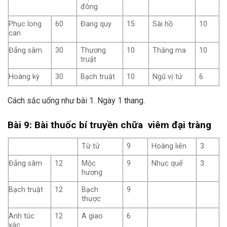
đông
Phục long
60
Đang quy
15
Sài hồ
10
can
Đẳng sâm
30
Thương
10
Thăng ma
10
truật
Hoàng kỳ
30
Bạch truật
10
Ngũ vị tử
6
Cách sắc uống như bài 1. Ngày 1 thang.
Bài 9: Bài thuốc bí truyền chữa viêm đại tràng
Từ tử
9
Hoàng liên
3
Đẳng sâm
12
Mộc
9
Nhục quế
3
hương
Bạch truật
12
Bạch
9
thược
Anh túc
12
A giao
6
xác