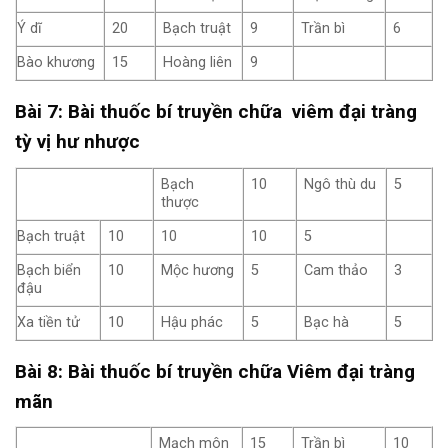
Ý dĩ
20
Bạch truật
9
Trần bì
6
Bào khương
15
Hoàng liên
9
Bài 7: Bài thuốc bí truyền chữa viêm đại tràng
tỳ vị hư nhược
Bạch
10
Ngô thù du
5
thược
Bạch truật
10
10
10
5
Bạch biển
10
Mộc hương
5
Cam thảo
3
đậu
Xa tiền tử
10
Hậu phác
5
Bạc hà
5
Bài 8: Bài thuốc bí truyền chữa Viêm đại tràng
mãn
Mạch môn
15
Trần bì
10