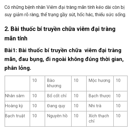
Có những bệnh nhân Viêm đại tràng mãn tính kéo dài còn bị
suy giảm rõ ràng, thể trạng gầy sút, hốc hác, thiếu sức sống.
2. Bài thuốc bí truyền chữa viêm đại tràng
mãn tính
Bài1: Bài thuốc bí truyền chữa viêm đại tràng
mãn, đau bụng, đi ngoài không đúng thời gian,
phân lỏng.
10
Bào
10
Mộc hương
10
khương
Nhân sâm
10
Bổ cốt chỉ
10
Bạch thược
10
Hoàng kỳ
10
Đang quy
10
Nhi trà
10
Bạch truật
10
Nguyên hồ
10
Xích thạch
10
chỉ