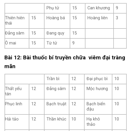
Phụ tử
15
Can khương
9
Thiên hiên
15
Hoàng bá
15
Hoàng liên
3
thái
Đẳng sâm
15
Đang quy
15
Ô mai
15
Từ tử
9
Bài 12: Bài thuốc bí truyền chữa viêm đại tràng
mãn
Trần bì
12
Đại phục bì
10
Thất yểu
12
Đẳng sâm
12
Mộc hương
10
tán
Phục linh
12
Bạch truật
12
Bạch biển
10
đậu
Hải tảo
12
Thần khúc
10
Hạ khô
10
thảo