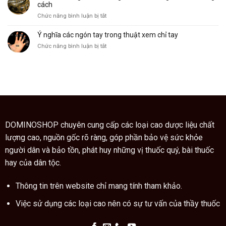
làm
công
nó
cách
cảnh,
dụng
ở
Chức năng bình luận bị tắt
cây
Giáo
ngũ
sư
Ý nghĩa các ngón tay trong thuật xem chỉ tay
gia
Trung
bì
ở
Chức năng bình luận bị tắt
Quốc
còn
Ý
hướng
là
nghĩa
dẫn
vị
các
cách
thuốc
ngón
dùng
quý
tay
cao
trong
trăn
thuật
đúng
xem
cách
chỉ
DOMINOSHOP chuyên cung cấp các loại cao dược liệu chất
tay
lượng cao, nguồn gốc rõ ràng, góp phần bảo vệ sức khỏe
người dân và bảo tồn, phát huy những vị thuốc quý, bài thuốc
hay của dân tộc.
Thông tin trên website chỉ mang tính tham khảo.
Việc sử dụng các loại cao nên có sự tư vấn của thầy thuốc