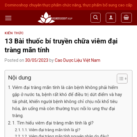
Skip
Dominoshop chuyên thực phẩm chức năng, thực phẩm bổ sung cao cấp
to
content
KIẾN THỨC
13 Bài thuốc bí truyền chữa viêm đại
tràng mãn tính
Posted on
30/05/2023
by
Cao Dược Liệu Việt Nam
Nội dung
Viêm đại tràng mãn tính là căn bệnh không phải hiếm
gặp ở nước ta, bệnh rất khó để điều trị dứt điểm và hay
tái phát, khiến người bệnh không chỉ chịu nỗi khổ tiêu
hóa, ăn uống mà còn thường trực nỗi lo ung thư đại
tràng.
1. Tìm hiểu viêm đại tràng mãn tính là gì?
1.1. Viêm đại tràng mãn tính là gì?
1.2. Viêm đại tràng mãn tính nguyên nhân do đâu?