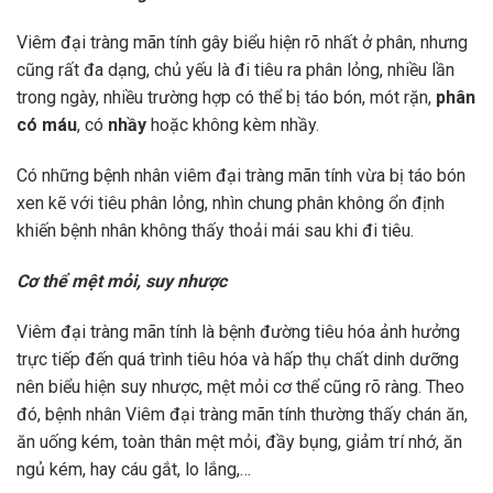
Viêm đại tràng mãn tính gây biểu hiện rõ nhất ở phân, nhưng
cũng rất đa dạng, chủ yếu là đi tiêu ra phân lỏng, nhiều lần
trong ngày, nhiều trường hợp có thể bị táo bón, mót rặn,
phân
có máu
, có
nhầy
hoặc không kèm nhầy.
Có những bệnh nhân viêm đại tràng mãn tính vừa bị táo bón
xen kẽ với tiêu phân lỏng, nhìn chung phân không ổn định
khiến bệnh nhân không thấy thoải mái sau khi đi tiêu.
Cơ thể mệt mỏi, suy nhược
Viêm đại tràng mãn tính là bệnh đường tiêu hóa ảnh hưởng
trực tiếp đến quá trình tiêu hóa và hấp thụ chất dinh dưỡng
nên biểu hiện suy nhược, mệt mỏi cơ thể cũng rõ ràng. Theo
đó, bệnh nhân Viêm đại tràng mãn tính thường thấy chán ăn,
ăn uống kém, toàn thân mệt mỏi, đầy bụng, giảm trí nhớ, ăn
ngủ kém, hay cáu gắt, lo lắng,…