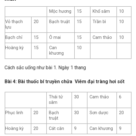
Mộc hương
15
Khổ sâm
10
Vỏ thạch
20
Bạch truật
15
Trần bì
10
lựu
Bạch chỉ
15
Ô mai
15
Cam thảo
10
Hoàng kỳ
15
Can
10
khương
Cách sắc uống như bài 1. Ngày 1 thang
Bài 4: Bài thuốc bí truyền chữa Viêm đại tràng hơi sốt
Thái tử
30
Cam thảo
6
sâm
Phục linh
20
Bạch
30
Sơn dược
20
truật
Hoàng kỳ
20
Cát căn
9
Can khương
9