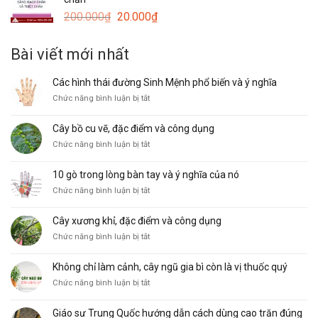
20.000₫.
là:
Giá
Giá
200.000
₫
20.000
₫
15.000₫.
gốc
hiện
là:
tại
Bài viết mới nhất
200.000₫.
là:
20.000₫.
Các hình thái đường Sinh Mệnh phổ biến và ý nghĩa
ở
Chức năng bình luận bị tắt
Các
hình
Cây bồ cu vẽ, đặc điểm và công dụng
thái
ở
Chức năng bình luận bị tắt
đường
Cây
Sinh
bồ
Mệnh
10 gò trong lòng bàn tay và ý nghĩa của nó
cu
phổ
ở
Chức năng bình luận bị tắt
vẽ,
biến
10
đặc
và
gò
điểm
ý
Cây xương khỉ, đặc điểm và công dụng
trong
và
nghĩa
ở
Chức năng bình luận bị tắt
lòng
công
Cây
bàn
dụng
xương
tay
Không chỉ làm cảnh, cây ngũ gia bì còn là vị thuốc quý
khỉ,
và
ở
Chức năng bình luận bị tắt
đặc
ý
Không
điểm
nghĩa
chỉ
và
của
Giáo sư Trung Quốc hướng dẫn cách dùng cao trăn đúng