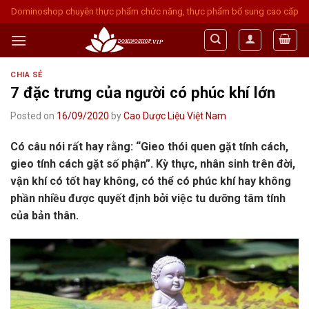
Skip
Dominoshop chuyên thực phẩm chức năng, thực phẩm bổ sung cao cấp
to
content
CHIA SẺ
7 đặc trưng của người có phúc khí lớn
Posted on
16/09/2020
by
Cao Dược Liệu Việt Nam
Có câu nói rất hay rằng: “Gieo thói quen gặt tính cách,
gieo tính cách gặt số phận”. Kỳ thực, nhân sinh trên đời,
vận khí có tốt hay không, có thể có phúc khí hay không
phần nhiều được quyết định bởi việc tu dưỡng tâm tính
của bản thân.