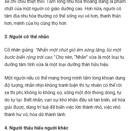
sẽ chỉ chịu thiệt thòi. Tấm lòng nhu hòa thoáng đãng là phẩm
chất của một người có giáo dưỡng cao. Hơn nữa, người có
tâm địa nhu hòa thường có thể sống vui vẻ hơn, thanh thản
hơn, mệnh của họ cũng thọ hơn.
3. Người có thể nhẫn
Cổ nhân giảng:
“Nhẫn một chút gió êm sóng lặng, lùi một
bước biển rộng trời cao.”
Cho nên, “Nhẫn” vừa là một loại tu
dưỡng tâm tính vừa là một loại dưỡng thân hữu hiệu.
Một người nếu có thể mang trong mình tấm lòng khoan dung
độ lượng, nhẫn nhịn không tranh biện thì tự nhiên có thể rời
xa thị phi, không lo không sợ, sống một đời thong dong, tự
do tự tại. Biết nhẫn, vạn sự khó khăn đều sẽ tan biến, sẽ hóa
giải được, dùng trí tuệ để biến việc lớn thành nhỏ, việc nhỏ
thành hư vô, hóa dữ thành lành.
4. Người thấu hiểu người khác