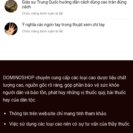
và
của
Giáo sư Trung Quốc hướng dẫn cách dùng cao trăn đúng
làm
công
nó
cách
cảnh,
dụng
ở
Chức năng bình luận bị tắt
cây
Giáo
ngũ
sư
Ý nghĩa các ngón tay trong thuật xem chỉ tay
gia
Trung
bì
ở
Chức năng bình luận bị tắt
Quốc
còn
Ý
hướng
là
nghĩa
dẫn
vị
các
cách
thuốc
ngón
dùng
quý
tay
cao
trong
trăn
thuật
đúng
xem
cách
chỉ
DOMINOSHOP chuyên cung cấp các loại cao dược liệu chất
tay
lượng cao, nguồn gốc rõ ràng, góp phần bảo vệ sức khỏe
người dân và bảo tồn, phát huy những vị thuốc quý, bài thuốc
hay của dân tộc.
Thông tin trên website chỉ mang tính tham khảo.
Việc sử dụng các loại cao nên có sự tư vấn của thầy thuốc