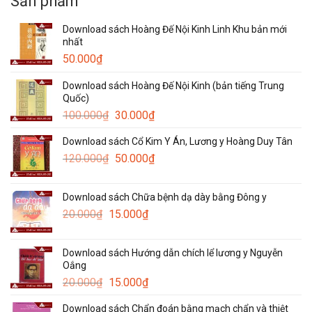
Sản phẩm
Download sách Hoàng Đế Nội Kinh Linh Khu bản mới
nhất
50.000
₫
Download sách Hoàng Đế Nội Kinh (bản tiếng Trung
Quốc)
Giá
Giá
100.000
₫
30.000
₫
gốc
hiện
Download sách Cổ Kim Y Án, Lương y Hoàng Duy Tân
là:
tại
Giá
Giá
120.000
₫
100.000₫.
50.000
₫
là:
gốc
hiện
30.000₫.
là:
tại
Download sách Chữa bệnh dạ dày bằng Đông y
120.000₫.
là:
Giá
Giá
20.000
₫
15.000
₫
50.000₫.
gốc
hiện
là:
tại
Download sách Hướng dẫn chích lể lương y Nguyễn
20.000₫.
là:
Oắng
15.000₫.
Giá
Giá
20.000
₫
15.000
₫
gốc
hiện
Download sách Chẩn đoán bằng mạch chẩn và thiệt
là:
tại