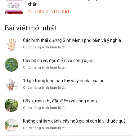
chẩn
20.000₫.
là:
Giá
Giá
200.000
₫
20.000
₫
15.000₫.
gốc
hiện
là:
tại
Bài viết mới nhất
200.000₫.
là:
20.000₫.
Các hình thái đường Sinh Mệnh phổ biến và ý nghĩa
ở
Chức năng bình luận bị tắt
Các
hình
Cây bồ cu vẽ, đặc điểm và công dụng
thái
ở
Chức năng bình luận bị tắt
đường
Cây
Sinh
bồ
Mệnh
10 gò trong lòng bàn tay và ý nghĩa của nó
cu
phổ
ở
Chức năng bình luận bị tắt
vẽ,
biến
10
đặc
và
gò
điểm
ý
Cây xương khỉ, đặc điểm và công dụng
trong
và
nghĩa
ở
Chức năng bình luận bị tắt
lòng
công
Cây
bàn
dụng
xương
tay
Không chỉ làm cảnh, cây ngũ gia bì còn là vị thuốc quý
khỉ,
và
ở
Chức năng bình luận bị tắt
đặc
ý
Không
điểm
nghĩa
chỉ