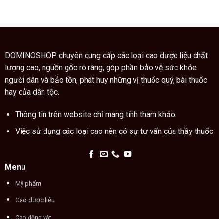
vị
các
cách
thuốc
ngón
dùng
quý
tay
cao
trong
trăn
thuật
đúng
xem
cách
chỉ
DOMINOSHOP chuyên cung cấp các loại cao dược liệu chất
tay
lượng cao, nguồn gốc rõ ràng, góp phần bảo vệ sức khỏe
người dân và bảo tồn, phát huy những vị thuốc quý, bài thuốc
hay của dân tộc.
Thông tin trên website chỉ mang tính tham khảo.
Việc sử dụng các loại cao nên có sự tư vấn của thầy thuốc
Menu
Mỹ phẩm
Cao dược liệu
Cao động vật