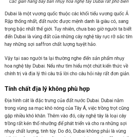
Các gian hàng bày bán nhụy hoa nghệ tây Dubai rất phổ biến
Dubai là một vương quốc thuộc các khối tiểu vương quốc Ả
Rập thống nhất, đất nước được mệnh danh là giàu có, sang
trọng bậc nhất thế giới. Tuy nhiên, chưa bao giờ người ta biết
đến Dubai là vùng đất của những cây nghệ tây rực rỡ sắc tím
hay những sợi saffron chất lượng tuyệt hảo.
Vậy tại sao người ta lại thường nghe đến sản phẩm nhụy
hoa nghệ tây Dubai. Nếu như tìm hiểu một chút kiến thức về
chính trị và địa lý thì câu trả lời cho câu hỏi này rất đơn giản.
Tính chất địa lý không phù hợp
Địa hình cát là đặc trưng của đất nước Dubai. Dubai nằm
trong vùng sa mạc khô nóng của Tây Á, việc trồng trọt cũng
gặp nhiều khó khăn. Thêm vào đó, cây nghệ tây là loại cây
trồng rất kén thổ nhưỡng để phát triển và cho ra những sợi
nhụy chất lượng, tinh túy. Do đó, Dubai không phải là vùng