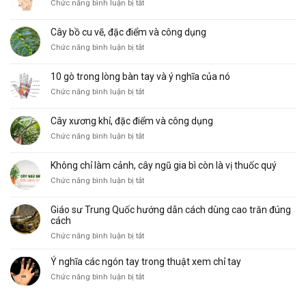
ở
Chức năng bình luận bị tắt
Các
hình
Cây bồ cu vẽ, đặc điểm và công dụng
thái
ở
Chức năng bình luận bị tắt
đường
Cây
Sinh
bồ
Mệnh
10 gò trong lòng bàn tay và ý nghĩa của nó
cu
phổ
ở
Chức năng bình luận bị tắt
vẽ,
biến
10
đặc
và
gò
điểm
ý
Cây xương khỉ, đặc điểm và công dụng
trong
và
nghĩa
ở
Chức năng bình luận bị tắt
lòng
công
Cây
bàn
dụng
xương
tay
Không chỉ làm cảnh, cây ngũ gia bì còn là vị thuốc quý
khỉ,
và
ở
Chức năng bình luận bị tắt
đặc
ý
Không
điểm
nghĩa
chỉ
và
của
Giáo sư Trung Quốc hướng dẫn cách dùng cao trăn đúng
làm
công
nó
cách
cảnh,
dụng
ở
Chức năng bình luận bị tắt
cây
Giáo
ngũ
sư
Ý nghĩa các ngón tay trong thuật xem chỉ tay
gia
Trung
bì
ở
Chức năng bình luận bị tắt
Quốc
còn
Ý
hướng
là
nghĩa
dẫn