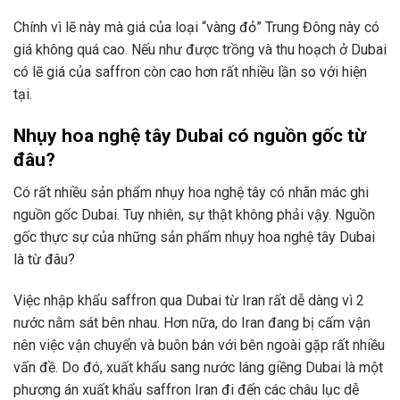
Chính vì lẽ này mà giá của loại “vàng đỏ” Trung Đông này có
giá không quá cao. Nếu như được trồng và thu hoạch ở Dubai
có lẽ giá của saffron còn cao hơn rất nhiều lần so với hiện
tại.
Nhụy hoa nghệ tây Dubai có nguồn gốc từ
đâu?
Có rất nhiều sản phẩm nhụy hoa nghệ tây có nhãn mác ghi
nguồn gốc Dubai. Tuy nhiên, sự thật không phải vậy. Nguồn
gốc thực sự của những sản phẩm nhụy hoa nghệ tây Dubai
là từ đâu?
Việc nhập khẩu saffron qua Dubai từ Iran rất dễ dàng vì 2
nước nằm sát bên nhau. Hơn nữa, do Iran đang bị cấm vận
nên việc vận chuyển và buôn bán với bên ngoài gặp rất nhiều
vấn đề. Do đó, xuất khẩu sang nước láng giềng Dubai là một
phương án xuất khẩu saffron Iran đi đến các châu lục dễ