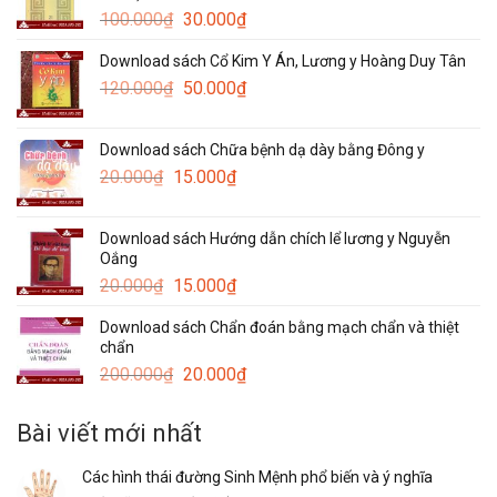
Giá
Giá
100.000
₫
30.000
₫
gốc
hiện
Download sách Cổ Kim Y Án, Lương y Hoàng Duy Tân
là:
tại
Giá
Giá
120.000
₫
100.000₫.
50.000
₫
là:
gốc
hiện
30.000₫.
là:
tại
Download sách Chữa bệnh dạ dày bằng Đông y
120.000₫.
là:
Giá
Giá
20.000
₫
15.000
₫
50.000₫.
gốc
hiện
là:
tại
Download sách Hướng dẫn chích lể lương y Nguyễn
20.000₫.
là:
Oắng
15.000₫.
Giá
Giá
20.000
₫
15.000
₫
gốc
hiện
Download sách Chẩn đoán bằng mạch chẩn và thiệt
là:
tại
chẩn
20.000₫.
là:
Giá
Giá
200.000
₫
20.000
₫
15.000₫.
gốc
hiện
là:
tại
Bài viết mới nhất
200.000₫.
là:
20.000₫.
Các hình thái đường Sinh Mệnh phổ biến và ý nghĩa