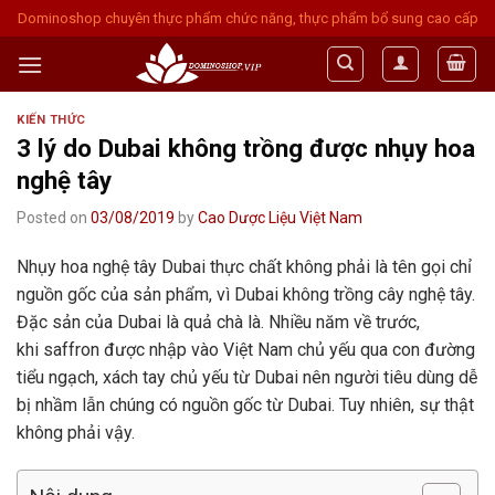
Skip
Dominoshop chuyên thực phẩm chức năng, thực phẩm bổ sung cao cấp
to
content
KIẾN THỨC
3 lý do Dubai không trồng được nhụy hoa
nghệ tây
Posted on
03/08/2019
by
Cao Dược Liệu Việt Nam
Nhụy hoa nghệ tây Dubai thực chất không phải là tên gọi chỉ
nguồn gốc của sản phẩm, vì Dubai không trồng cây nghệ tây.
Đặc sản của Dubai là quả chà là. Nhiều năm về trước,
khi saffron được nhập vào Việt Nam chủ yếu qua con đường
tiểu ngạch, xách tay chủ yếu từ Dubai nên người tiêu dùng dễ
bị nhầm lẫn chúng có nguồn gốc từ Dubai. Tuy nhiên, sự thật
không phải vậy.