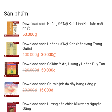
Sản phẩm
Download sách Hoàng Đế Nội Kinh Linh Khu bản mới
nhất
50.000
₫
Download sách Hoàng Đế Nội Kinh (bản tiếng Trung
Quốc)
Giá
Giá
100.000
₫
30.000
₫
gốc
hiện
Download sách Cổ Kim Y Án, Lương y Hoàng Duy Tân
là:
tại
Giá
Giá
120.000
₫
100.000₫.
50.000
₫
là:
gốc
hiện
30.000₫.
là:
tại
Download sách Chữa bệnh dạ dày bằng Đông y
120.000₫.
là:
Giá
Giá
20.000
₫
15.000
₫
50.000₫.
gốc
hiện
là:
tại
Download sách Hướng dẫn chích lể lương y Nguyễn
20.000₫.
là:
Oắng
15.000₫.