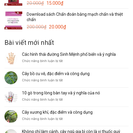
Giá
Giá
20.000
₫
15.000
₫
gốc
hiện
Download sách Chẩn đoán bằng mạch chẩn và thiệt
là:
tại
chẩn
20.000₫.
là:
Giá
Giá
200.000
₫
20.000
₫
15.000₫.
gốc
hiện
là:
tại
Bài viết mới nhất
200.000₫.
là:
20.000₫.
Các hình thái đường Sinh Mệnh phổ biến và ý nghĩa
ở
Chức năng bình luận bị tắt
Các
hình
Cây bồ cu vẽ, đặc điểm và công dụng
thái
ở
Chức năng bình luận bị tắt
đường
Cây
Sinh
bồ
Mệnh
10 gò trong lòng bàn tay và ý nghĩa của nó
cu
phổ
ở
Chức năng bình luận bị tắt
vẽ,
biến
10
đặc
và
gò
điểm
ý
Cây xương khỉ, đặc điểm và công dụng
trong
và
nghĩa
ở
Chức năng bình luận bị tắt
lòng
công
Cây
bàn
dụng
xương
tay
Không chỉ làm cảnh, cây ngũ gia bì còn là vị thuốc quý