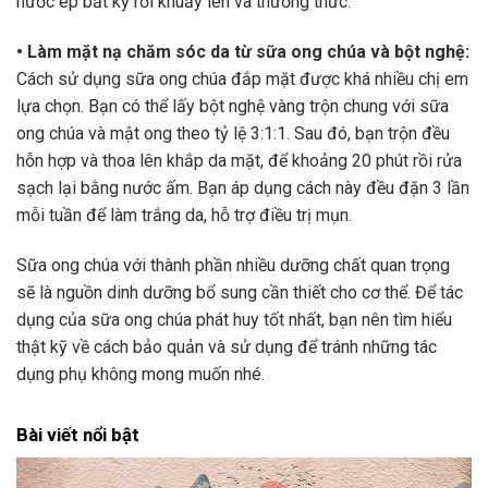
nước ép bất kỳ rồi khuấy lên và thưởng thức.
• Làm mặt nạ chăm sóc da từ sữa ong chúa và bột nghệ:
Cách sử dụng sữa ong chúa đắp mặt được khá nhiều chị em
lựa chọn. Bạn có thể lấy bột nghệ vàng trộn chung với sữa
ong chúa và mật ong theo tỷ lệ 3:1:1. Sau đó, bạn trộn đều
hỗn hợp và thoa lên khắp da mặt, để khoảng 20 phút rồi rửa
sạch lại bằng nước ấm. Bạn áp dụng cách này đều đặn 3 lần
mỗi tuần để làm trắng da, hỗ trợ điều trị mụn.
Sữa ong chúa với thành phần nhiều dưỡng chất quan trọng
sẽ là nguồn dinh dưỡng bổ sung cần thiết cho cơ thể. Để tác
dụng của sữa ong chúa phát huy tốt nhất, bạn nên tìm hiểu
thật kỹ về cách bảo quản và sử dụng để tránh những tác
dụng phụ không mong muốn nhé.
Bài viết nổi bật