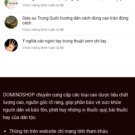
khỉ,
và
ở
Chức năng bình luận bị tắt
đặc
ý
Không
điểm
nghĩa
chỉ
và
của
Giáo sư Trung Quốc hướng dẫn cách dùng cao trăn đúng
làm
công
nó
cách
cảnh,
dụng
ở
Chức năng bình luận bị tắt
cây
Giáo
ngũ
sư
Ý nghĩa các ngón tay trong thuật xem chỉ tay
gia
Trung
bì
ở
Chức năng bình luận bị tắt
Quốc
còn
Ý
hướng
là
nghĩa
dẫn
vị
các
cách
thuốc
ngón
dùng
quý
tay
cao
trong
trăn
thuật
đúng
xem
cách
chỉ
DOMINOSHOP chuyên cung cấp các loại cao dược liệu chất
tay
lượng cao, nguồn gốc rõ ràng, góp phần bảo vệ sức khỏe
người dân và bảo tồn, phát huy những vị thuốc quý, bài thuốc
hay của dân tộc.
Thông tin trên website chỉ mang tính tham khảo.