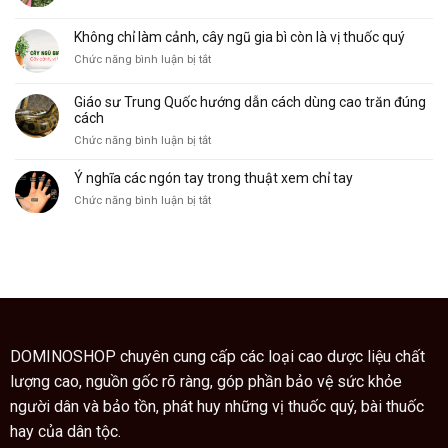
Cây
bàn
dụng
xương
tay
Không chỉ làm cảnh, cây ngũ gia bì còn là vị thuốc quý
khỉ,
và
ở
Chức năng bình luận bị tắt
đặc
ý
Không
điểm
nghĩa
chỉ
và
của
Giáo sư Trung Quốc hướng dẫn cách dùng cao trăn đúng
làm
công
nó
cách
cảnh,
dụng
ở
Chức năng bình luận bị tắt
cây
Giáo
ngũ
sư
Ý nghĩa các ngón tay trong thuật xem chỉ tay
gia
Trung
bì
ở
Chức năng bình luận bị tắt
Quốc
còn
Ý
hướng
là
nghĩa
dẫn
vị
các
cách
thuốc
ngón
dùng
quý
tay
cao
trong
trăn
thuật
đúng
xem
cách
chỉ
DOMINOSHOP chuyên cung cấp các loại cao dược liệu chất
tay
lượng cao, nguồn gốc rõ ràng, góp phần bảo vệ sức khỏe
người dân và bảo tồn, phát huy những vị thuốc quý, bài thuốc
hay của dân tộc.