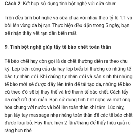
Cách 2:
Kết hợp sử dụng tinh bột nghệ với sữa chua:
Trộn đều tinh bột nghệ và sữa chua với nhau theo tỷ lệ 1:1 và
bôi lên vùng da bị rạn. Thực hiện đều đặn trong 5 ngày, bạn
sẽ nhận thấy vết rạn dần biến mất.
9. Tinh bột nghệ giúp tẩy tế bào chết toàn thân
Tế bào chết hay còn gọi là da chết thường diễn ra theo chu
kỳ. Lớp trên cùng của da hay lớp biểu bì thường có những tế
bào tự nhân đôi. Khi chúng tự nhân đôi và sản sinh thì những
tế bào mới sẽ được đẩy lên trên để tái tạo da, những tế bào
cũ theo đó sẽ bị thay thế và trở thành tế bào chết. Cách tẩy
da chết rất đơn giản. Bạn sử dụng tinh bột nghệ và mật ong
hòa chung với nước và bôi lên toàn thân khi tắm. Lúc này,
bạn lấy tay massage nhẹ nhàng toàn thân để các tế bào chết
được loại bỏ. Hãy thực hiện 2 lần/tháng để thấy hiệu quả rõ
ràng hơn nhé.