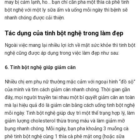
may bị cảm lạnh, ho… bạn chỉ cần pha một thìa cà phê tinh
bột nghệ với một ly sữa ấm và uống mỗi ngày thì bệnh sẽ
nhanh chóng được cải thiện.
Tác dụng của tinh bột nghệ trong làm đẹp
Ngoài việc mang lại nhiều lợi ích về mặt sức khỏe thì tinh bột
nghệ cũng được áp dụng trong việc làm đẹp như sau:
6. Tinh bột nghệ giúp giảm cân
Nhiều chị em phụ nữ thường mặc cảm với ngoại hình “đồ sộ”
của mình và tìm cách giảm cân nhanh chóng. Thời gian gần
đây, mọi người truyền tai nhau một bí quyết giảm cân an toàn
mà lại hiệu quả đó là giảm cân bằng cách uống tinh bột nghệ
mỗi ngày. Tinh bột nghệ giúp duy trì một thể trạng hợp lý, làm
giảm lượng cholesterol thừa trong máu và làm giảm mỡ
bụng nhanh chóng. Mỗi ngày, bạn pha khoảng 3 muỗng cà
phê tinh bột nghệ cùng 1 thìa cà phê mật ong (hoặc sữa