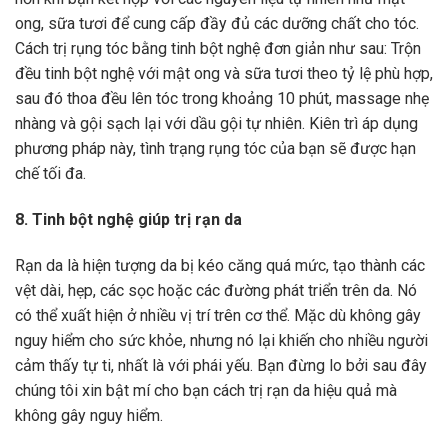
ong, sữa tươi để cung cấp đầy đủ các dưỡng chất cho tóc.
Cách trị rụng tóc bằng tinh bột nghệ đơn giản như sau: Trộn
đều tinh bột nghệ với mật ong và sữa tươi theo tỷ lệ phù hợp,
sau đó thoa đều lên tóc trong khoảng 10 phút, massage nhẹ
nhàng và gội sạch lại với dầu gội tự nhiên. Kiên trì áp dụng
phương pháp này, tình trạng rụng tóc của bạn sẽ được hạn
chế tối đa.
8. Tinh bột nghệ giúp trị rạn da
Rạn da là hiện tượng da bị kéo căng quá mức, tạo thành các
vệt dài, hẹp, các sọc hoặc các đường phát triển trên da. Nó
có thể xuất hiện ở nhiều vị trí trên cơ thể. Mặc dù không gây
nguy hiểm cho sức khỏe, nhưng nó lại khiến cho nhiều người
cảm thấy tự ti, nhất là với phái yếu. Bạn đừng lo bởi sau đây
chúng tôi xin bật mí cho bạn cách trị rạn da hiệu quả mà
không gây nguy hiểm.