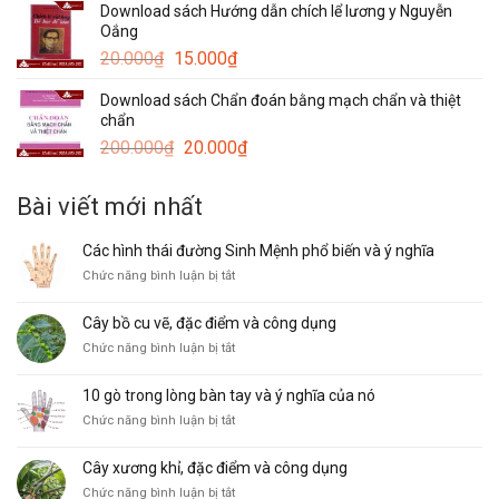
Download sách Hướng dẫn chích lể lương y Nguyễn
20.000₫.
là:
Oắng
15.000₫.
Giá
Giá
20.000
₫
15.000
₫
gốc
hiện
Download sách Chẩn đoán bằng mạch chẩn và thiệt
là:
tại
chẩn
20.000₫.
là:
Giá
Giá
200.000
₫
20.000
₫
15.000₫.
gốc
hiện
là:
tại
Bài viết mới nhất
200.000₫.
là:
20.000₫.
Các hình thái đường Sinh Mệnh phổ biến và ý nghĩa
ở
Chức năng bình luận bị tắt
Các
hình
Cây bồ cu vẽ, đặc điểm và công dụng
thái
ở
Chức năng bình luận bị tắt
đường
Cây
Sinh
bồ
Mệnh
10 gò trong lòng bàn tay và ý nghĩa của nó
cu
phổ
ở
Chức năng bình luận bị tắt
vẽ,
biến
10
đặc
và
gò
điểm
ý
Cây xương khỉ, đặc điểm và công dụng
trong
và
nghĩa
ở
Chức năng bình luận bị tắt
lòng
công