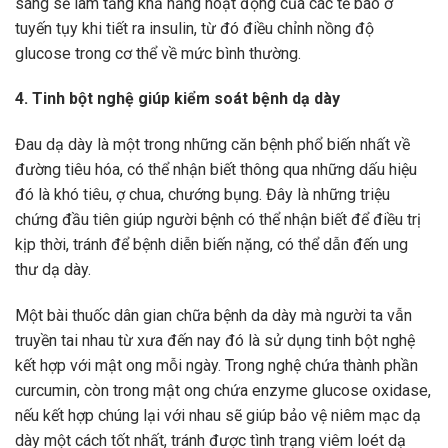
sáng sẽ làm tăng khả năng hoạt động của các tế bào ở
tuyến tụy khi tiết ra insulin, từ đó điều chỉnh nồng độ
glucose trong cơ thể về mức bình thường.
4. Tinh bột nghệ giúp kiểm soát bệnh dạ dày
Đau dạ dày là một trong những căn bệnh phổ biến nhất về
đường tiêu hóa, có thể nhận biết thông qua những dấu hiệu
đó là khó tiêu, ợ chua, chướng bụng. Đây là những triệu
chứng đầu tiên giúp người bệnh có thể nhận biết để điều trị
kịp thời, tránh để bệnh diễn biến nặng, có thể dẫn đến ung
thư dạ dày.
Một bài thuốc dân gian chữa bệnh da dày mà người ta vẫn
truyền tai nhau từ xưa đến nay đó là sử dụng tinh bột nghệ
kết hợp với mật ong mỗi ngày. Trong nghệ chứa thành phần
curcumin, còn trong mật ong chứa enzyme glucose oxidase,
nếu kết hợp chúng lại với nhau sẽ giúp bảo vệ niêm mạc dạ
dày một cách tốt nhất, tránh được tình trạng viêm loét dạ