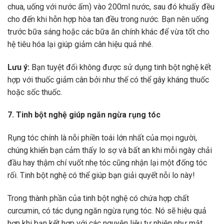
chua, uống với nước ấm) vào 200ml nước, sau đó khuấy đều
cho đến khi hỗn hợp hòa tan đều trong nước. Bạn nên uống
trước bữa sáng hoặc các bữa ăn chính khác để vừa tốt cho
hệ tiêu hóa lại giúp giảm cân hiệu quả nhé.
Lưu ý:
Bạn tuyệt đối không được sử dụng tinh bột nghệ kết
hợp với thuốc giảm cân bởi như thế có thể gây kháng thuốc
hoặc sốc thuốc.
7. Tinh bột nghệ giúp ngăn ngừa rụng tóc
Rụng tóc chính là nỗi phiền toái lớn nhất của mọi người,
chúng khiến bạn cảm thấy lo sợ và bất an khi mỗi ngày chải
đầu hay thậm chí vuốt nhẹ tóc cũng nhận lại một đống tóc
rối. Tinh bột nghệ có thể giúp bạn giải quyết nỗi lo này!
Trong thành phần của tinh bột nghệ có chứa hợp chất
curcumin, có tác dụng ngăn ngừa rụng tóc. Nó sẽ hiệu quả
hơn khi bạn kết hợp với các nguyên liệu tự nhiên như mật