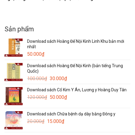
Sản phẩm
Download sách Hoàng Đế Nội Kinh Linh Khu bản mới
nhất
50.000
₫
Download sách Hoàng Đế Nội Kinh (bản tiếng Trung
Quốc)
Giá
Giá
100.000
₫
30.000
₫
gốc
hiện
Download sách Cổ Kim Y Án, Lương y Hoàng Duy Tân
là:
tại
Giá
Giá
120.000
₫
100.000₫.
50.000
₫
là:
gốc
hiện
30.000₫.
là:
tại
Download sách Chữa bệnh dạ dày bằng Đông y
120.000₫.
là:
Giá
Giá
20.000
₫
15.000
₫
50.000₫.
gốc
hiện
là:
tại