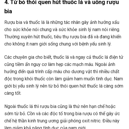
4. Từ bỏ thói quen hút thuốc lá và uống rượu
bia
Rượu bia và thuốc lá là những tác nhân gây ảnh hưởng xấu
cho sức khỏe nói chung và sức khỏe sinh lý nam nói riêng.
Thường xuyên hút thuốc, tiêu thụ rượu bia đã và đang khiến
cho không ít nam giới sống chung với bệnh yếu sinh lý.
Các chuyên gia cho biết, thuốc lá và ngay cả thuốc lá điện tử
cũng tiềm ẩn nguy cơ làm hẹp các mạch máu. Ngoài ảnh
hưởng đến quá trình cấp máu cho dương vật thì nhiều chất
độc trong khói thuốc còn làm giảm ham muốn tình dục. Nam
giới bị yếu sinh lý nên từ bỏ thói quen hút thuốc lá càng sớm
càng tốt.
Ngoài thuốc lá thì rượu bia cũng là thứ nên hạn chế hoặc
sớm từ bỏ. Cồn và các độc tố trong bia rượu có thể gây ức
chế hệ thần kinh trung ương giải phóng oxit nitric. Điều này
làm giảm khả năng tình dục của nam giới.