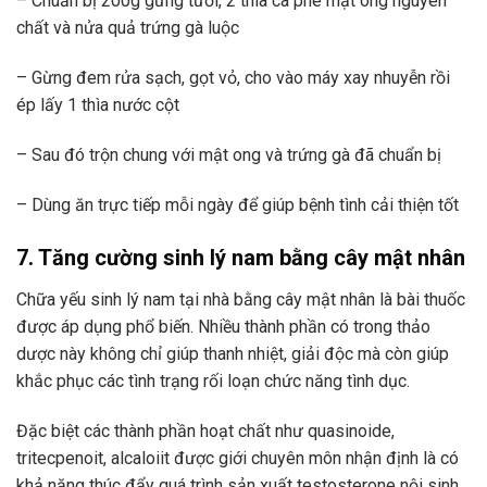
– Chuẩn bị 200g gừng tươi, 2 thìa cà phê mật ong nguyên
chất và nửa quả trứng gà luộc
– Gừng đem rửa sạch, gọt vỏ, cho vào máy xay nhuyễn rồi
ép lấy 1 thìa nước cột
– Sau đó trộn chung với mật ong và trứng gà đã chuẩn bị
– Dùng ăn trực tiếp mỗi ngày để giúp bệnh tình cải thiện tốt
7. Tăng cường sinh lý nam bằng cây mật nhân
Chữa yếu sinh lý nam tại nhà bằng cây mật nhân là bài thuốc
được áp dụng phổ biến. Nhiều thành phần có trong thảo
dược này không chỉ giúp thanh nhiệt, giải độc mà còn giúp
khắc phục các tình trạng rối loạn chức năng tình dục.
Đặc biệt các thành phần hoạt chất như quasinoide,
tritecpenoit, alcaloiit được giới chuyên môn nhận định là có
khả năng thúc đẩy quá trình sản xuất testosterone nội sinh.