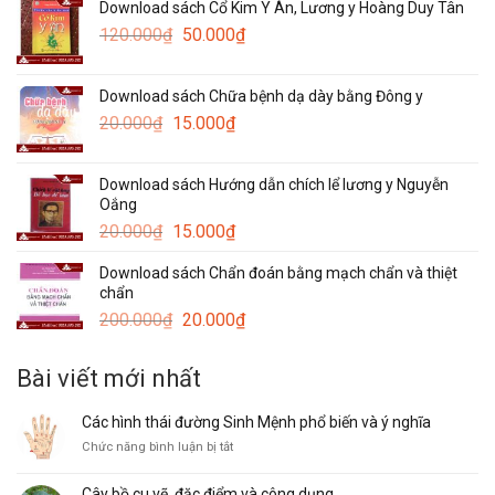
Download sách Cổ Kim Y Án, Lương y Hoàng Duy Tân
là:
tại
Giá
Giá
120.000
₫
100.000₫.
50.000
₫
là:
gốc
hiện
30.000₫.
là:
tại
Download sách Chữa bệnh dạ dày bằng Đông y
120.000₫.
là:
Giá
Giá
20.000
₫
15.000
₫
50.000₫.
gốc
hiện
là:
tại
Download sách Hướng dẫn chích lể lương y Nguyễn
20.000₫.
là:
Oắng
15.000₫.
Giá
Giá
20.000
₫
15.000
₫
gốc
hiện
Download sách Chẩn đoán bằng mạch chẩn và thiệt
là:
tại
chẩn
20.000₫.
là:
Giá
Giá
200.000
₫
20.000
₫
15.000₫.
gốc
hiện
là:
tại
Bài viết mới nhất
200.000₫.
là:
20.000₫.
Các hình thái đường Sinh Mệnh phổ biến và ý nghĩa
ở
Chức năng bình luận bị tắt
Các
hình
Cây bồ cu vẽ, đặc điểm và công dụng