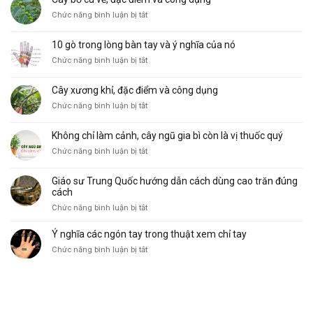
thái
ở
Chức năng bình luận bị tắt
đường
Cây
Sinh
bồ
Mệnh
10 gò trong lòng bàn tay và ý nghĩa của nó
cu
phổ
ở
Chức năng bình luận bị tắt
vẽ,
biến
10
đặc
và
gò
điểm
ý
Cây xương khỉ, đặc điểm và công dụng
trong
và
nghĩa
ở
Chức năng bình luận bị tắt
lòng
công
Cây
bàn
dụng
xương
tay
Không chỉ làm cảnh, cây ngũ gia bì còn là vị thuốc quý
khỉ,
và
ở
Chức năng bình luận bị tắt
đặc
ý
Không
điểm
nghĩa
chỉ
và
của
Giáo sư Trung Quốc hướng dẫn cách dùng cao trăn đúng
làm
công
nó
cách
cảnh,
dụng
ở
Chức năng bình luận bị tắt
cây
Giáo
ngũ
sư
Ý nghĩa các ngón tay trong thuật xem chỉ tay
gia
Trung
bì
ở
Chức năng bình luận bị tắt
Quốc
còn
Ý
hướng
là
nghĩa
dẫn
vị
các
cách
thuốc
ngón
dùng
quý
tay