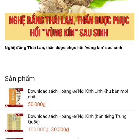
Nghệ đắng Thái Lan, thần dược phục hồi "vùng kín" sau sinh
Sản phẩm
Download sách Hoàng Đế Nội Kinh Linh Khu bản mới
nhất
50.000
₫
Download sách Hoàng Đế Nội Kinh (bản tiếng Trung
Quốc)
Giá
Giá
100.000
₫
30.000
₫
gốc
hiện