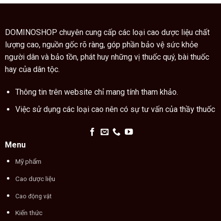
cao
trong
trăn
thuật
đúng
xem
cách
chỉ
DOMINOSHOP chuyên cung cấp các loại cao dược liệu chất
tay
lượng cao, nguồn gốc rõ ràng, góp phần bảo vệ sức khỏe
người dân và bảo tồn, phát huy những vị thuốc quý, bài thuốc
hay của dân tộc.
Thông tin trên website chỉ mang tính tham khảo.
Việc sử dụng các loại cao nên có sự tư vấn của thầy thuốc
Menu
Mỹ phẩm
Cao dược liệu
Cao động vật
Kiến thức