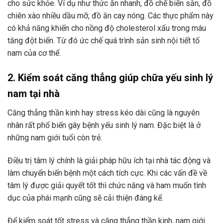
cho sức khỏe. Ví dụ như thức ăn nhanh, đồ chế biến sẵn, đồ
chiên xào nhiều dầu mỡ, đồ ăn cay nóng. Các thực phẩm này
có khả năng khiến cho nồng độ cholesterol xấu trong máu
tăng đột biến. Từ đó ức chế quá trình sản sinh nội tiết tố
nam của cơ thể.
2. Kiểm soát căng thẳng giúp chữa yếu sinh lý
nam tại nhà
Căng thẳng thần kinh hay stress kéo dài cũng là nguyên
nhân rất phổ biến gây bệnh yếu sinh lý nam. Đặc biệt là ở
những nam giới tuổi còn trẻ.
Điều trị tâm lý chính là giải pháp hữu ích tại nhà tác động và
làm chuyển biến bệnh một cách tích cực. Khi các vấn đề về
tâm lý được giải quyết tốt thì chức năng và ham muốn tình
dục của phái mạnh cũng sẽ cải thiện đáng kể.
Để kiểm soát tốt stress và căng thẳng thần kinh, nam giới