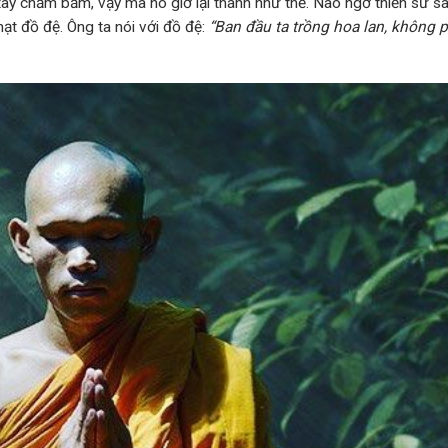
 tay chăm bẵm, vậy mà nó giờ lại thành như thế. Nào ngờ thiền sư sa
ạt đồ đệ. Ông ta nói với đồ đệ:
“Ban đầu ta trồng hoa lan, không p