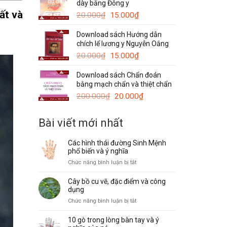
dày bằng Đông y
120.000₫.
là:
ất và
Giá
Giá
50.000₫.
20.000
₫
15.000
₫
gốc
hiện
Download sách Hướng dẫn
là:
tại
chích lể lương y Nguyễn Oắng
20.000₫.
là:
Giá
15.000₫.
Giá
20.000
₫
15.000
₫
gốc
hiện
Download sách Chẩn đoán
là:
tại
bằng mạch chẩn và thiệt chẩn
20.000₫.
là:
Giá
15.000₫.
Giá
200.000
₫
20.000
₫
gốc
hiện
là:
tại
Bài viết mới nhất
200.000₫.
là:
20.000₫.
Các hình thái đường Sinh Mệnh
phổ biến và ý nghĩa
ở
Chức năng bình luận bị tắt
Các
hình
Cây bồ cu vẽ, đặc điểm và công
thái
dụng
đường
ở
Chức năng bình luận bị tắt
Sinh
Cây
Mệnh
bồ
10 gò trong lòng bàn tay và ý
phổ
cu