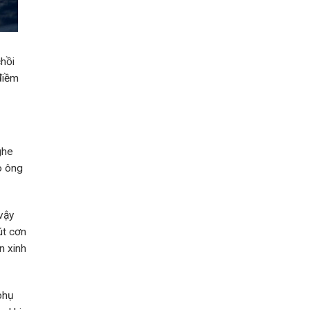
chồi
điềm
ghe
o ông
 vậy
út cơn
n xinh
phụ