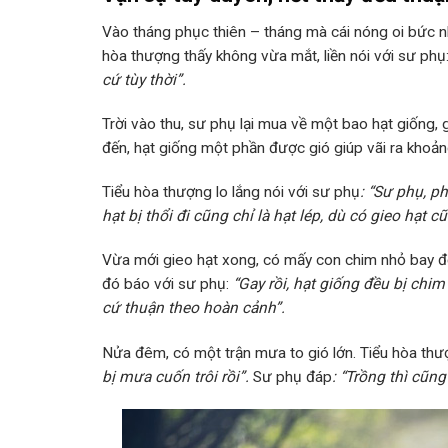
Vào tháng phục thiên – tháng mà cái nóng oi bức nh
hòa thượng thấy không vừa mắt, liền nói với sư phụ
cứ tùy thời”.
Trời vào thu, sư phụ lại mua về một bao hạt giống, 
đến, hạt giống một phần được gió giúp vãi ra khoảng 
Tiểu hòa thượng lo lắng nói với sư phụ
: “Sư phụ, ph
hạt bị thổi đi cũng chỉ là hạt lép, dù có gieo hạ
Vừa mới gieo hạt xong, có mấy con chim nhỏ bay đến
đó báo với sư phụ:
“Gay rồi, hạt giống đều bị chim
cứ thuận theo hoàn cảnh”.
Nửa đêm, có một trận mưa to gió lớn. Tiểu hòa t
bị mưa cuốn trôi rồi”.
Sư phụ đáp
: “Trồng thì cũn