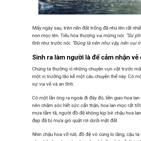
Mấy ngày sau, trên nền đất trống đã nhú lên rất nh
non mọc lên. Tiểu hòa thượng vui mừng nói:
“Sư ph
tĩnh như trước nói:
“Đúng là nên như vậy, nên vui 
Sinh ra làm người là để cảm nhận vẻ 
Chúng ta thường vì những chuyện vụn vặt trước mắ
một vị trưởng lão kể một câu chuyện thế này: Có một
sự vui vẻ và an tĩnh.
Có một lần ông ra ngoài đi đây đó, liền giao hoa lan
nên chăm sóc hết sức cẩn thận, hoa lan mọc rất tốt.
mưa tầm tã, người đồ đệ không kịp bê chậu hoa lan 
đẹp đã bị mưa gió quật rơi dưới mặt đất.
Nhìn chậu hoa vỡ nát, đồ đệ vô cùng lo lắng, cậu ta