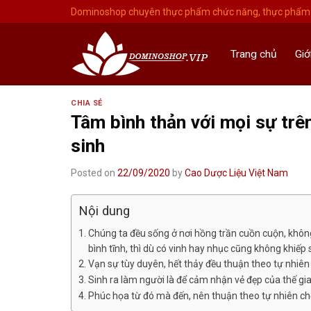
Skip
Dominoshop chuyên thực phẩm chức năng, thực phẩm 
to
content
Trang chủ
Giớ
CHIA SẺ
Tâm bình thản với mọi sự trê
sinh
Posted on
22/09/2020
by
Cao Dược Liệu Việt Nam
Nội dung
Chúng ta đều sống ở nơi hồng trần cuồn cuộn, không t
bình tĩnh, thì dù có vinh hay nhục cũng không khiếp 
Vạn sự tùy duyên, hết thảy đều thuận theo tự nhiên
Sinh ra làm người là để cảm nhận vẻ đẹp của thế gi
Phúc họa từ đó mà đến, nên thuận theo tự nhiên c