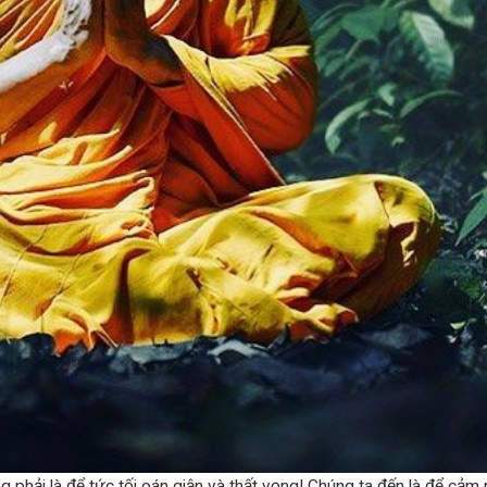
ng phải là để tức tối oán giận và thất vọng! Chúng ta đến là để cảm