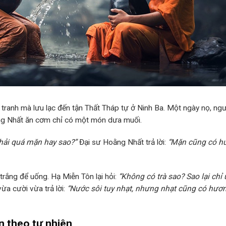
tranh mà lưu lạc đến tận Thất Tháp tự ở Ninh Ba. Một ngày nọ, ng
ng Nhất ăn cơm chỉ có một món dưa muối.
hải quá mặn hay sao?”
Đại sư Hoằng Nhất trả lời:
“Mặn cũng có h
trắng để uống. Hạ Miễn Tôn lại hỏi:
“Không có trà sao? Sao lại chỉ
ừa cười vừa trả lời:
“Nước sôi tuy nhạt, nhưng nhạt cũng có hươn
n theo tự nhiên