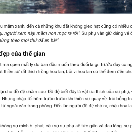
iều mầm xanh, đến cả những khu đất không gieo hạt cũng có nhiều 
ụ, người xem này, mầm non mọc ra rồi”
. Sư phụ vẫn giữ dáng vẻ 
mừng theo mọi thứ đã an bài”.
đẹp của thế gian
t mà quên mất lý do ban đầu muốn theo đuổi là gì. Trước đây có n
 thiền sư rất thích trồng hoa lan, bởi vì hoa lan có thể đem đến ch
 lại cho đồ đệ chăm sóc. Đồ đệ biết đây là vật ưa thích của sư phụ,
 Nhưng chập tối hôm trước trước khi thiền sư quay về, trời bỗng tr
từ ngoài vào trong phòng. Đến lúc người đồ đệ nhớ ra, chậu hoa la
 không sợ mình bị phạt, cậu sợ sư phụ sẽ tức giận và đau lòng, sư 