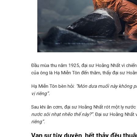
Đầu mùa thu năm 1925, đại sư Hoằng Nhất vì chiến 
của ông là Hạ Miễn Tôn đến thăm, thấy đại sư Hoằ
Hạ Miễn Tôn bèn hỏi:
“Món dưa muối này không p
vị riêng”.
Sau khi ăn cơm, đại sư Hoằng Nhất rót một ly nước 
nước sôi nhạt nhẽo thế này?”
. Đại sư Hoằng Nhất v
riêng”.
Vạn sự tùy duyên, hết thảy đều thuậ