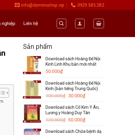
info@dominoshop.vip
0929.585.282
 nghiệp
Liên hệ
Sản phẩm
ân
Download sách Hoàng Đế Nội
Kinh Linh Khu bản mới nhất
50.000
₫
Download sách Hoàng Đế Nội
Kinh (bản tiếng Trung Quốc)
Giá
Giá
100.000
₫
30.000
₫
im
gốc
hiện
Download sách Cổ Kim Y Án,
là:
tại
Lương y Hoàng Duy Tân
100.000₫.
là:
Giá
30.000₫.
Giá
120.000
₫
50.000
₫
gốc
hiện
Download sách Chữa bệnh dạ
là:
tại