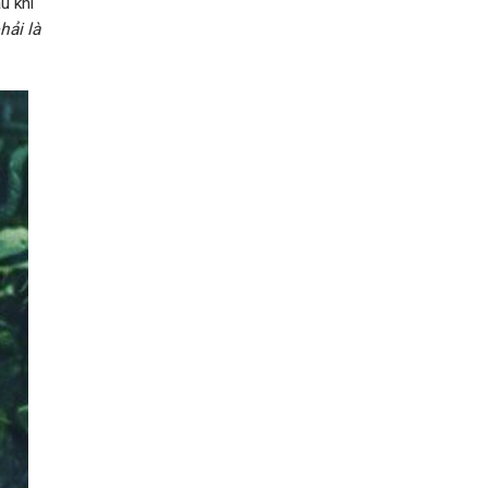
u khi
hải là