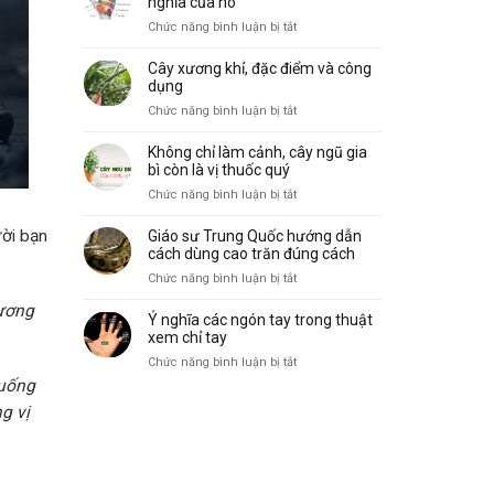
nghĩa của nó
biến
vẽ,
ở
Chức năng bình luận bị tắt
và
đặc
10
ý
điểm
gò
nghĩa
Cây xương khỉ, đặc điểm và công
và
trong
dụng
công
lòng
ở
Chức năng bình luận bị tắt
dụng
bàn
Cây
tay
xương
Không chỉ làm cảnh, cây ngũ gia
và
khỉ,
bì còn là vị thuốc quý
ý
đặc
ở
Chức năng bình luận bị tắt
nghĩa
điểm
Không
của
và
chỉ
nó
ười bạn
Giáo sư Trung Quốc hướng dẫn
công
làm
cách dùng cao trăn đúng cách
dụng
cảnh,
ở
Chức năng bình luận bị tắt
cây
Giáo
ngũ
ương
sư
Ý nghĩa các ngón tay trong thuật
gia
Trung
xem chỉ tay
bì
Quốc
ở
Chức năng bình luận bị tắt
còn
hướng
Ý
là
 uống
dẫn
nghĩa
vị
cách
g vị
các
thuốc
dùng
ngón
quý
cao
tay
trăn
trong
đúng
thuật