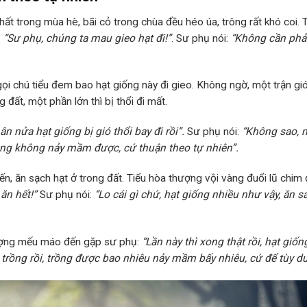
ất trong mùa hè, bãi cỏ trong chùa đều héo úa, trông rất khó coi. 
:
“Sư phụ, chúng ta mau gieo hạt đi!”
. Sư phụ nói:
“Không cần phải
gọi chú tiểu đem bao hạt giống này đi gieo. Không ngờ, một trận gió
đất, một phần lớn thì bị thổi đi mất.
ân nửa hạt giống bị gió thổi bay đi rồi”.
Sư phụ nói:
“Không sao, 
t cũng không nảy mầm được, cứ thuận theo tự nhiên”.
, ăn sạch hạt ở trong đất. Tiểu hòa thượng vội vàng đuổi lũ chim đ
 ăn hết!”
Sư phụ nói:
“Lo cái gì chứ, hạt giống nhiều như vậy, ăn sa
hượng mếu máo đến gặp sư phụ:
“Lần này thì xong thật rồi, hạt giố
g trồng rồi, trồng được bao nhiêu nảy mầm bấy nhiêu, cứ để tùy d