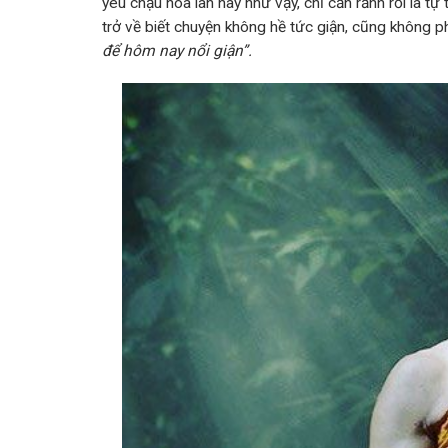
yêu chậu hoa lan này như vậy, chỉ cần rảnh rỗi là tự
trở về biết chuyện không hề tức giận, cũng không ph
để hôm nay nổi giận”.