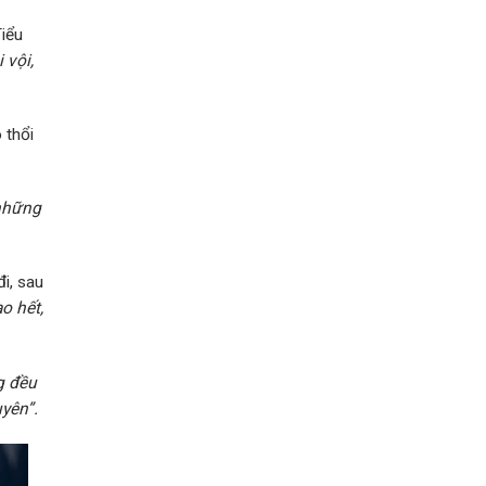
cách
xem
Tiểu
chỉ
tay
 vội,
 thổi
những
i, sau
o hết,
ng đều
uyên”.