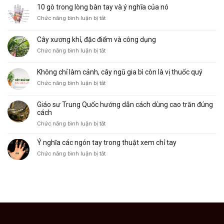
bồ
Mệnh
10 gò trong lòng bàn tay và ý nghĩa của nó
cu
phổ
ở
Chức năng bình luận bị tắt
vẽ,
biến
10
đặc
và
gò
điểm
ý
Cây xương khỉ, đặc điểm và công dụng
trong
và
nghĩa
ở
Chức năng bình luận bị tắt
lòng
công
Cây
bàn
dụng
xương
tay
Không chỉ làm cảnh, cây ngũ gia bì còn là vị thuốc quý
khỉ,
và
ở
Chức năng bình luận bị tắt
đặc
ý
Không
điểm
nghĩa
chỉ
và
của
Giáo sư Trung Quốc hướng dẫn cách dùng cao trăn đúng
làm
công
nó
cách
cảnh,
dụng
ở
Chức năng bình luận bị tắt
cây
Giáo
ngũ
sư
Ý nghĩa các ngón tay trong thuật xem chỉ tay
gia
Trung
bì
ở
Chức năng bình luận bị tắt
Quốc
còn
Ý
hướng
là
nghĩa
dẫn
vị
các
cách
thuốc
ngón
dùng
quý
tay
cao
trong
trăn
thuật
đúng
xem