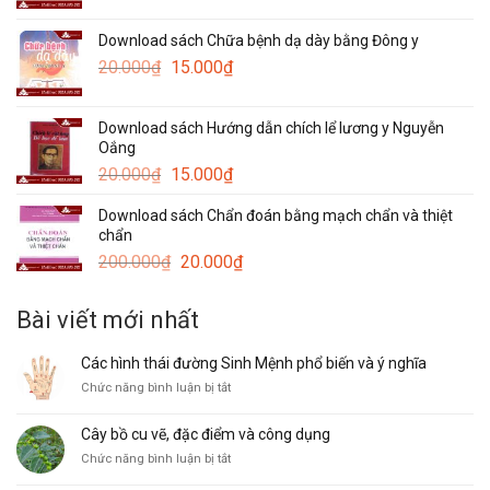
gốc
hiện
30.000₫.
là:
tại
Download sách Chữa bệnh dạ dày bằng Đông y
120.000₫.
là:
Giá
Giá
20.000
₫
15.000
₫
50.000₫.
gốc
hiện
là:
tại
Download sách Hướng dẫn chích lể lương y Nguyễn
20.000₫.
là:
Oắng
15.000₫.
Giá
Giá
20.000
₫
15.000
₫
gốc
hiện
Download sách Chẩn đoán bằng mạch chẩn và thiệt
là:
tại
chẩn
20.000₫.
là:
Giá
Giá
200.000
₫
20.000
₫
15.000₫.
gốc
hiện
là:
tại
Bài viết mới nhất
200.000₫.
là:
20.000₫.
Các hình thái đường Sinh Mệnh phổ biến và ý nghĩa
ở
Chức năng bình luận bị tắt
Các
hình
Cây bồ cu vẽ, đặc điểm và công dụng
thái
ở
Chức năng bình luận bị tắt
đường
Cây
Sinh