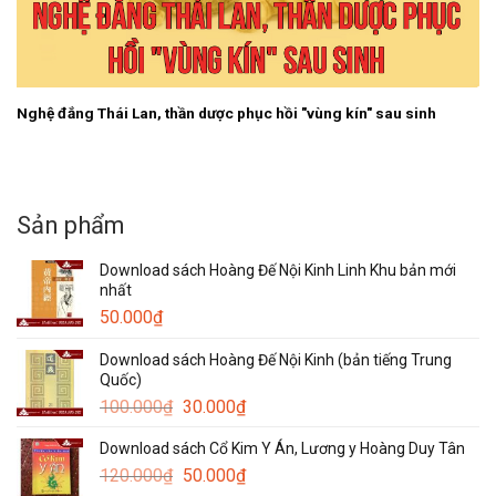
Nghệ đắng Thái Lan, thần dược phục hồi "vùng kín" sau sinh
Sản phẩm
Download sách Hoàng Đế Nội Kinh Linh Khu bản mới
nhất
50.000
₫
Download sách Hoàng Đế Nội Kinh (bản tiếng Trung
Quốc)
Giá
Giá
100.000
₫
30.000
₫
gốc
hiện
Download sách Cổ Kim Y Án, Lương y Hoàng Duy Tân
là:
tại
Giá
Giá
120.000
₫
100.000₫.
50.000
₫
là: