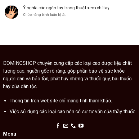
Giáo
ngũ
sư
Ý nghĩa các ngón tay trong thuật xem chỉ tay
gia
Trung
bì
ở
Chức năng bình luận bị tắt
Quốc
còn
Ý
hướng
là
nghĩa
dẫn
vị
các
cách
thuốc
ngón
dùng
quý
tay
cao
trong
trăn
thuật
đúng
xem
cách
chỉ
DOMINOSHOP chuyên cung cấp các loại cao dược liệu chất
tay
lượng cao, nguồn gốc rõ ràng, góp phần bảo vệ sức khỏe
người dân và bảo tồn, phát huy những vị thuốc quý, bài thuốc
hay của dân tộc.
Thông tin trên website chỉ mang tính tham khảo.
Việc sử dụng các loại cao nên có sự tư vấn của thầy thuốc
Menu