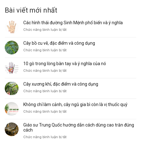
là:
tại
Bài viết mới nhất
200.000₫.
là:
20.000₫.
Các hình thái đường Sinh Mệnh phổ biến và ý nghĩa
ở
Chức năng bình luận bị tắt
Các
hình
Cây bồ cu vẽ, đặc điểm và công dụng
thái
ở
Chức năng bình luận bị tắt
đường
Cây
Sinh
bồ
Mệnh
10 gò trong lòng bàn tay và ý nghĩa của nó
cu
phổ
ở
Chức năng bình luận bị tắt
vẽ,
biến
10
đặc
và
gò
điểm
ý
Cây xương khỉ, đặc điểm và công dụng
trong
và
nghĩa
ở
Chức năng bình luận bị tắt
lòng
công
Cây
bàn
dụng
xương
tay
Không chỉ làm cảnh, cây ngũ gia bì còn là vị thuốc quý
khỉ,
và
ở
Chức năng bình luận bị tắt
đặc
ý
Không
điểm
nghĩa
chỉ
và
của
Giáo sư Trung Quốc hướng dẫn cách dùng cao trăn đúng
làm
công
nó
cách
cảnh,
dụng
ở
Chức năng bình luận bị tắt
cây