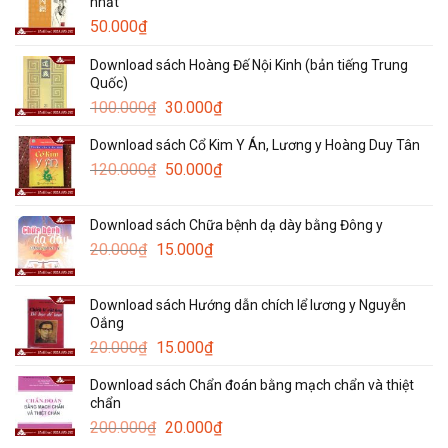
nhất
50.000
₫
Download sách Hoàng Đế Nội Kinh (bản tiếng Trung
Quốc)
Giá
Giá
100.000
₫
30.000
₫
gốc
hiện
Download sách Cổ Kim Y Án, Lương y Hoàng Duy Tân
là:
tại
Giá
Giá
120.000
₫
100.000₫.
50.000
₫
là:
gốc
hiện
30.000₫.
là:
tại
Download sách Chữa bệnh dạ dày bằng Đông y
120.000₫.
là:
Giá
Giá
20.000
₫
15.000
₫
50.000₫.
gốc
hiện
là:
tại
Download sách Hướng dẫn chích lể lương y Nguyễn
20.000₫.
là:
Oắng
15.000₫.
Giá
Giá
20.000
₫
15.000
₫
gốc
hiện
Download sách Chẩn đoán bằng mạch chẩn và thiệt
là:
tại
chẩn
20.000₫.
là:
Giá
Giá
200.000
₫
20.000
₫
15.000₫.
gốc
hiện