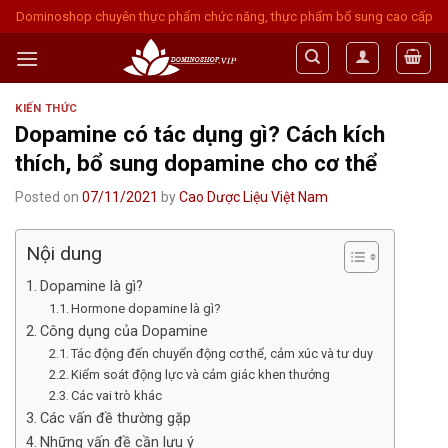
Skip
Dominoshop chuyên thực phẩm chức năng, thực phẩm bổ sung cao cấp
to
content
KIẾN THỨC
Dopamine có tác dụng gì? Cách kích
thích, bổ sung dopamine cho cơ thể
Posted on
07/11/2021
by
Cao Dược Liệu Việt Nam
Nội dung
Dopamine là gì?
Hormone dopamine là gì?
Công dụng của Dopamine
Tác động đến chuyển động cơ thể, cảm xúc và tư duy
Kiểm soát động lực và cảm giác khen thưởng
Các vai trò khác
Các vấn đề thường gặp
Những vấn đề cần lưu ý