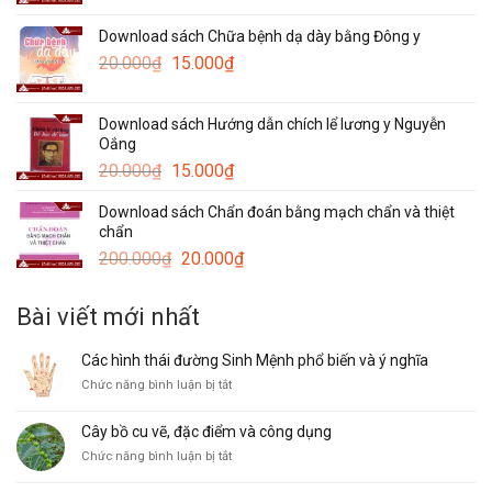
là:
tại
Download sách Chữa bệnh dạ dày bằng Đông y
120.000₫.
là:
Giá
Giá
20.000
₫
15.000
₫
50.000₫.
gốc
hiện
là:
tại
Download sách Hướng dẫn chích lể lương y Nguyễn
20.000₫.
là:
Oắng
15.000₫.
Giá
Giá
20.000
₫
15.000
₫
gốc
hiện
Download sách Chẩn đoán bằng mạch chẩn và thiệt
là:
tại
chẩn
20.000₫.
là:
Giá
Giá
200.000
₫
20.000
₫
15.000₫.
gốc
hiện
là:
tại
Bài viết mới nhất
200.000₫.
là:
20.000₫.
Các hình thái đường Sinh Mệnh phổ biến và ý nghĩa
ở
Chức năng bình luận bị tắt
Các
hình
Cây bồ cu vẽ, đặc điểm và công dụng
thái
ở
Chức năng bình luận bị tắt
đường
Cây
Sinh