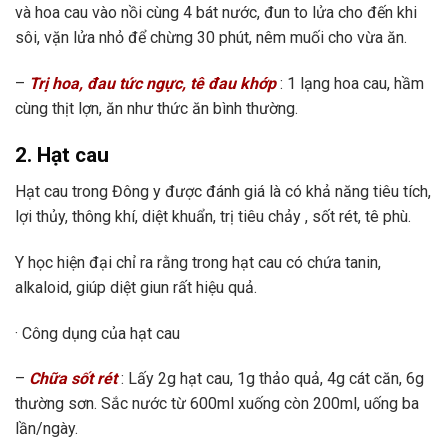
và hoa cau vào nồi cùng 4 bát nước, đun to lửa cho đến khi
sôi, vặn lửa nhỏ để chừng 30 phút, nêm muối cho vừa ăn.
–
Trị hoa, đau tức ngực, tê đau khớp
: 1 lạng hoa cau, hầm
cùng thịt lợn, ăn như thức ăn bình thường.
2. Hạt cau
Hạt cau trong Đông y được đánh giá là có khả năng tiêu tích,
lợi thủy, thông khí, diệt khuẩn, trị tiêu chảy , sốt rét, tê phù.
Y học hiện đại chỉ ra rằng trong hạt cau có chứa tanin,
alkaloid, giúp diệt giun rất hiệu quả.
· Công dụng của hạt cau
–
Chữa sốt rét
: Lấy 2g hạt cau, 1g thảo quả, 4g cát căn, 6g
thường sơn. Sắc nước từ 600ml xuống còn 200ml, uống ba
lần/ngày.