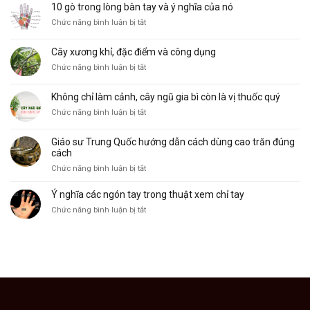
bồ
Mệnh
10 gò trong lòng bàn tay và ý nghĩa của nó
cu
phổ
ở
Chức năng bình luận bị tắt
vẽ,
biến
10
đặc
và
gò
điểm
ý
Cây xương khỉ, đặc điểm và công dụng
trong
và
nghĩa
ở
Chức năng bình luận bị tắt
lòng
công
Cây
bàn
dụng
xương
tay
Không chỉ làm cảnh, cây ngũ gia bì còn là vị thuốc quý
khỉ,
và
ở
Chức năng bình luận bị tắt
đặc
ý
Không
điểm
nghĩa
chỉ
và
của
Giáo sư Trung Quốc hướng dẫn cách dùng cao trăn đúng
làm
công
nó
cách
cảnh,
dụng
ở
Chức năng bình luận bị tắt
cây
Giáo
ngũ
sư
Ý nghĩa các ngón tay trong thuật xem chỉ tay
gia
Trung
bì
ở
Chức năng bình luận bị tắt
Quốc
còn
Ý
hướng
là
nghĩa
dẫn
vị
các
cách
thuốc
ngón
dùng
quý
tay
cao
trong
trăn
thuật
đúng
xem
cách