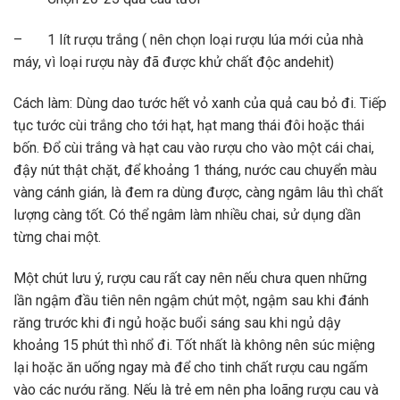
– 1 lít rượu trắng ( nên chọn loại rượu lúa mới của nhà
máy, vì loại rượu này đã được khử chất độc andehit)
Cách làm: Dùng dao tước hết vỏ xanh của quả cau bỏ đi. Tiếp
tục tước cùi trắng cho tới hạt, hạt mang thái đôi hoặc thái
bốn. Đổ cùi trắng và hạt cau vào rượu cho vào một cái chai,
đậy nút thật chặt, để khoảng 1 tháng, nước cau chuyển màu
vàng cánh gián, là đem ra dùng được, càng ngâm lâu thì chất
lượng càng tốt. Có thể ngâm làm nhiều chai, sử dụng dần
từng chai một.
Một chút lưu ý, rượu cau rất cay nên nếu chưa quen những
lần ngậm đầu tiên nên ngậm chút một, ngậm sau khi đánh
răng trước khi đi ngủ hoặc buổi sáng sau khi ngủ dậy
khoảng 15 phút thì nhổ đi. Tốt nhất là không nên súc miệng
lại hoặc ăn uống ngay mà để cho tinh chất rượu cau ngấm
vào các nướu răng. Nếu là trẻ em nên pha loãng rượu cau và