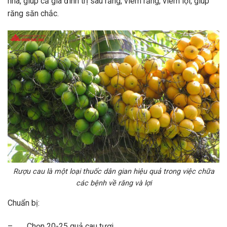
nhà, giúp cả gia đình trị sâu răng, viêm răng, viêm lợi, giúp
răng săn chắc.
Rượu cau là một loại thuốc dân gian hiệu quả trong việc chữa
các bệnh về răng và lợi
Chuẩn bị:
– Chọn 20-25 quả cau tươi