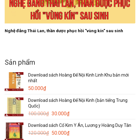
Nghệ đắng Thái Lan, thần dược phục hồi "vùng kín" sau sinh
Sản phẩm
Download sách Hoàng Đế Nội Kinh Linh Khu bản mới
nhất
50.000
₫
Download sách Hoàng Đế Nội Kinh (bản tiếng Trung
Quốc)
Giá
Giá
100.000
₫
30.000
₫
gốc
hiện
Download sách Cổ Kim Y Án, Lương y Hoàng Duy Tân
là:
tại
Giá
Giá
120.000
₫
100.000₫.
50.000
₫
là:
gốc
hiện
30.000₫.