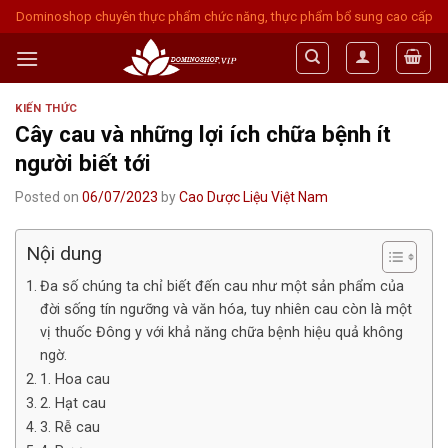
Skip
Dominoshop chuyên thực phẩm chức năng, thực phẩm bổ sung cao cấp
to
content
KIẾN THỨC
Cây cau và những lợi ích chữa bệnh ít
người biết tới
Posted on
06/07/2023
by
Cao Dược Liệu Việt Nam
Nội dung
Đa số chúng ta chỉ biết đến cau như một sản phẩm của
đời sống tín ngưỡng và văn hóa, tuy nhiên cau còn là một
vị thuốc Đông y với khả năng chữa bệnh hiệu quả không
ngờ.
1. Hoa cau
2. Hạt cau
3. Rễ cau