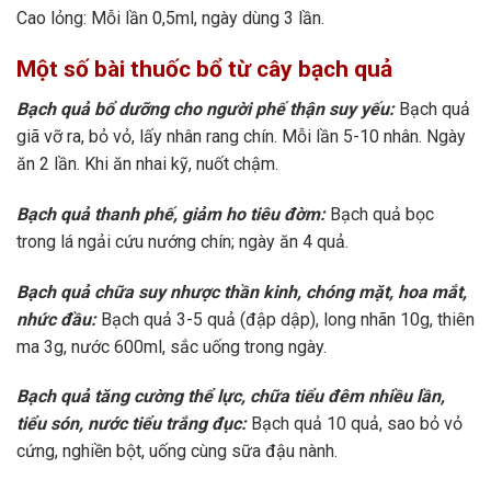
Cao lỏng: Mỗi lần 0,5ml, ngày dùng 3 lần.
Một số bài thuốc bổ từ cây bạch quả
Bạch quả bổ dưỡng cho người phế thận suy yếu:
Bạch quả
giã vỡ ra, bỏ vỏ, lấy nhân rang chín. Mỗi lần 5-10 nhân. Ngày
ăn 2 lần. Khi ăn nhai kỹ, nuốt chậm.
Bạch quả thanh phế,
giảm ho
tiêu đờm:
Bạch quả bọc
trong lá ngải cứu nướng chín; ngày ăn 4 quả.
Bạch quả chữa
suy nhược thần kinh
, chóng mặt, hoa mắt,
nhức đầu:
Bạch quả 3-5 quả (đập dập), long nhãn 10g, thiên
ma 3g, nước 600ml, sắc uống trong ngày.
Bạch quả
tăng cường thể lực
, chữa
tiểu đêm
nhiều lần,
tiểu són, nước tiểu trắng đục:
Bạch quả 10 quả, sao bỏ vỏ
cứng, nghiền bột, uống cùng sữa đậu nành.