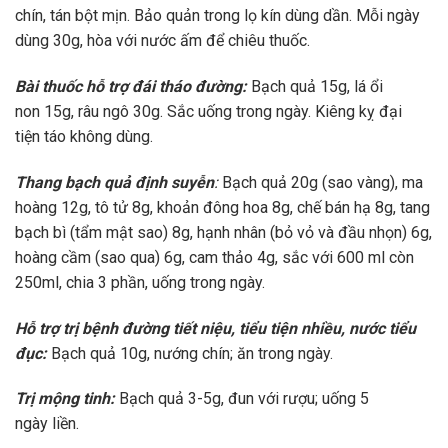
chín
,
tán bột mịn. Bảo quản trong lọ kín dùng dần. Mỗi ngày
dùng 30g, hòa vớ
i nước ấm
để
chiêu thuốc
.
Bài thuốc
hỗ trợ đái tháo
đường
:
B
ạch quả
15g
,
lá ổi
non
15g,
râu ngô
30g
.
Sắc uống trong
ngày.
Kiêng kỵ
đại
tiện
táo
không dùng.
Thang bạch quả định suyễn
:
Bạch quả 2
0g
(
sao vàng
)
, ma
hoàng 12g, tô tử 8g
,
khoản đông hoa
8g
, chế bán hạ
8g
, tang
bạch bì
(
tẩm mật sao
)
8g,
hạnh nhân
(
bỏ vỏ và đầu nhọn
) 6g
,
hoàng cầm
(
sao qua
)
6g, cam thảo 4g
,
sắc
với 600 ml còn
250ml, chia
3
ph
ần
,
uống trong ngày.
Hỗ trợ trị
bệnh đường tiết niệu,
tiểu tiện nhiều, nước tiểu
đục:
Bạch quả 10
g
, nướng chín; ăn trong ngày.
Trị mộng tinh:
Bạch quả 3-5
g
, đun với rượu; uống 5
ngày
liền
.