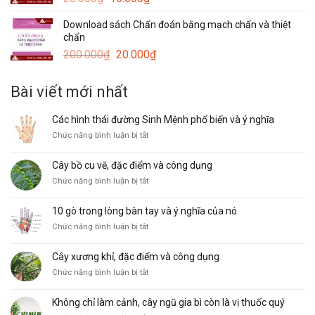
gốc
hiện
Download sách Chẩn đoán bằng mạch chẩn và thiệt
là:
tại
chẩn
20.000₫.
là:
Giá
Giá
200.000
₫
20.000
₫
15.000₫.
gốc
hiện
là:
tại
Bài viết mới nhất
200.000₫.
là:
20.000₫.
Các hình thái đường Sinh Mệnh phổ biến và ý nghĩa
ở
Chức năng bình luận bị tắt
Các
hình
Cây bồ cu vẽ, đặc điểm và công dụng
thái
ở
Chức năng bình luận bị tắt
đường
Cây
Sinh
bồ
Mệnh
10 gò trong lòng bàn tay và ý nghĩa của nó
cu
phổ
ở
Chức năng bình luận bị tắt
vẽ,
biến
10
đặc
và
gò
điểm
ý
Cây xương khỉ, đặc điểm và công dụng
trong
và
nghĩa
ở
Chức năng bình luận bị tắt
lòng
công
Cây
bàn
dụng
xương
tay
Không chỉ làm cảnh, cây ngũ gia bì còn là vị thuốc quý
khỉ,
và