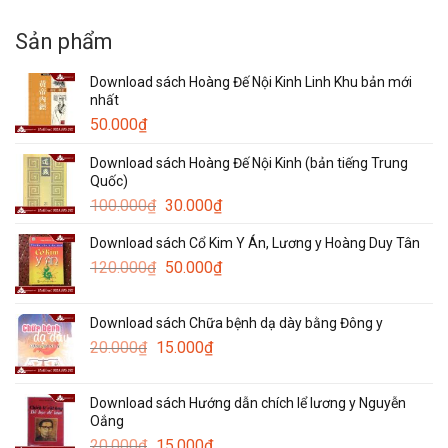
Sản phẩm
Download sách Hoàng Đế Nội Kinh Linh Khu bản mới
nhất
50.000
₫
Download sách Hoàng Đế Nội Kinh (bản tiếng Trung
Quốc)
Giá
Giá
100.000
₫
30.000
₫
gốc
hiện
Download sách Cổ Kim Y Án, Lương y Hoàng Duy Tân
là:
tại
Giá
Giá
120.000
₫
100.000₫.
50.000
₫
là:
gốc
hiện
30.000₫.
là:
tại
Download sách Chữa bệnh dạ dày bằng Đông y
120.000₫.
là:
Giá
Giá
20.000
₫
15.000
₫
50.000₫.
gốc
hiện
là:
tại
Download sách Hướng dẫn chích lể lương y Nguyễn
20.000₫.
là:
Oắng
15.000₫.
Giá
Giá
20.000
₫
15.000
₫