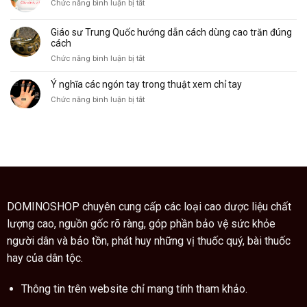
ở
Chức năng bình luận bị tắt
đặc
ý
Không
điểm
nghĩa
chỉ
và
của
Giáo sư Trung Quốc hướng dẫn cách dùng cao trăn đúng
làm
công
nó
cách
cảnh,
dụng
ở
Chức năng bình luận bị tắt
cây
Giáo
ngũ
sư
Ý nghĩa các ngón tay trong thuật xem chỉ tay
gia
Trung
bì
ở
Chức năng bình luận bị tắt
Quốc
còn
Ý
hướng
là
nghĩa
dẫn
vị
các
cách
thuốc
ngón
dùng
quý
tay
cao
trong
trăn
thuật
đúng
xem
cách
chỉ
DOMINOSHOP chuyên cung cấp các loại cao dược liệu chất
tay
lượng cao, nguồn gốc rõ ràng, góp phần bảo vệ sức khỏe
người dân và bảo tồn, phát huy những vị thuốc quý, bài thuốc
hay của dân tộc.
Thông tin trên website chỉ mang tính tham khảo.