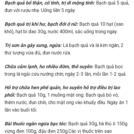
Bạch quả bổ thận, cố tinh, trị
di mộng tinh
:
Bạch quả 5 quả,
đun với rượu nhẹ. Uống liền 5 ngày.
Bạch quả trị khí hư, bạch đới ở nữ:
Bạch quả 10 hạt (sao
khô), hạt bí đao 30g, nước 400ml, sắc uống trong ngày.
Trị sơn ăn gây sưng, ngứa:
Lá bạch quả và lá kim ngân, 2
thứ lượng vừa đủ, đun nước rửa.
Chữa cảm lạnh, ho
nhiều
đờm, thở suyễn
:
Bạch quả bọc
trong lá ngải cứu nướng chín; ngày
2-3 lần, mỗi lần 1-2
quả.
Hỗ trợ c
hữa hen phế quản, ho suyễn
hỗ trợ điều trị
lao
phổi
:
B
ạch quả
10g
, 1 muỗng mật ong.
Bạch quả
bỏ vỏ
,
thêm nước, đun
chín
, c
ho mật ong vào khuấy đều.
N
gày ăn 1
lần vào buổi tối.
Bài thuốc ngăn ngừa bạc tóc
:
B
ạch quả
30g, hà thủ ô
1
5
0g
vừng đen
100g
, đậu đen
250g
.Các vị thuốc trên sao