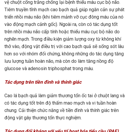
vệ chuột cống trắng chống lại bệnh thiếu máu cục bộ não.
Tiêm truyền tĩnh mạch cao bạch quả giúp ngăn cản sự phát
triển nhồi máu não (khi tiêm mảnh vỡ cục đông máu của nó
vào động mạch cảnh gốc). Ngoài ra, còn có tác dụng tốt
trên nhồi máu não cấp tính hoặc thiếu máu cục bộ não do
nghẽn mạch. Trong điều kiện giảm lượng oxy từ không khí
thở vào, động vật điều trị với cao bạch quả sẽ sống sót lâu
hơn so với nhóm đối chứng, không những do tác dụng tăng
lưu lượng tuần hoàn não, mà còn do làm tăng nồng độ
glucose và adenosin triphosphat trong máu.
Tác dụng trên tiền đình và thính giác
Cao lá bạch quả làm giảm thương tổn ốc tai ở chuột lang và
có tác dụng tốt trên độ thấm mao mạch và vi tuần hoàn
chung. Cải thiện chức năng về tiền đình và thính giác trên
động vật gây thương tổn thực nghiệm.
Tác dụng đối kháng với yếu tố hoạt hóa tiểu cầu (PAF)